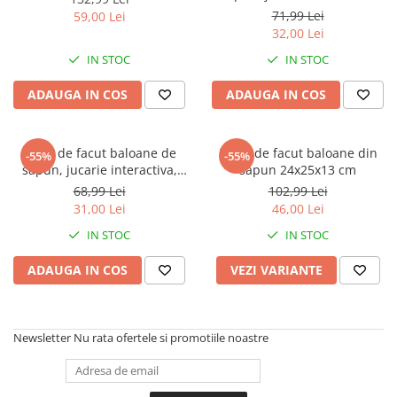
Captain america
Marvel
Puisor
71,99 Lei
59,00 Lei
Bakugan
Monsters Inc.
32,00 Lei
Liga Dreptatii
The Elf
IN STOC
IN STOC
Buzz Lightyear
Faro
ADAUGA IN COS
ADAUGA IN COS
My Little Pony
La casa de papel
Planes
Nasa
EplusM
Kids Euroswan
Pistol de facut baloane de
Pistol de facut baloane din
-55%
-55%
Tom & Jerry
Rainbow High
sapun, jucarie interactiva,
sapun 24x25x13 cm
Girafa 100 ml
68,99 Lei
102,99 Lei
Transformers
Garfield
31,00 Lei
46,00 Lei
Arditex
Ben 10
IN STOC
IN STOC
Top Wings
Petshop
Incaltaminte baieti
Nightmare before Christmas
ADAUGA IN COS
VEZI VARIANTE
Alice in Wonderland
Ghete si cizme baieti
EplusM
Pantofi baieti
Nella The Princess Knight
Pantofi sport baieti
Newsletter
Nu rata ofertele si promotiile noastre
Perletti
Papuci si slapi baieti
Arditex
Sandale baieti