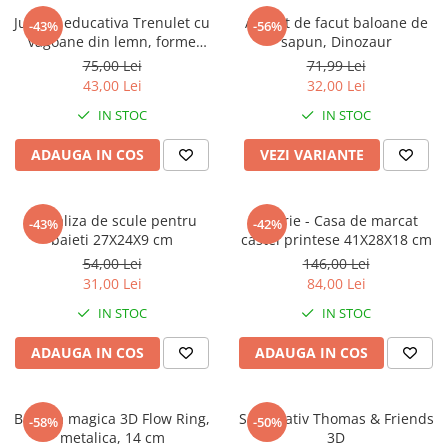
Jucarii pentru plaja si nisip
Pachete si cosuri cadou
Pulovere si cardigane baieti
Pelerine ploaie fete
Covoare copii
Jucarie educativa Trenulet cu
Aparat de facut baloane de
-43%
-56%
Rachete tenis
Brelocuri
Sepci si caciuli baieti
Pijamale fete
Ceasuri decorative
vagoane din lemn, forme
sapun, Dinozaur
Articole voiaj
Accesorii par
Sosete si dresuri baieti
Prosoape si halate de baie fete
geometrice, multicolor, 18
Rame foto clasice
75,00 Lei
71,99 Lei
Ambalaje cadou
piese
Tricouri baieti
Pulovere si cardigane fete
Lanterne
43,00 Lei
32,00 Lei
Stickere decorative
Geci si veste baieti
Rochii fete
Trolere
IN STOC
IN STOC
Incalzitoare corporale
Personajele lui
Sepci si caciuli fete
Saci de dormit
Accesorii petrecere
ADAUGA IN COS
VEZI VARIANTE
Sosete si dresuri fete
Accesorii plaja
Spiderman
Baloane
Tricouri fete
Parasolare auto
Paw Patrol
Perdele
Personajele ei
Umbrele
Lilo & Stitch
Kit valiza de scule pentru
Jucarie - Casa de marcat
-43%
-42%
baieti 27X24X9 cm
castel printese 41X28X18 cm
Sonic
Lilo & Stitch
Umbrele copii
54,00 Lei
146,00 Lei
Bluey
Minnie Mouse Disney
Biciclete copii
31,00 Lei
84,00 Lei
Mickey Mouse Disney
Frozen Disney
Triciclete
IN STOC
IN STOC
by TGA
Gabby's Dollhouse
Trotinete
Harry Potter
Bluey
ADAUGA IN COS
ADAUGA IN COS
Biciclete
Avengers
Hello Kitty
Benzi si articole reflectorizante
Cars Disney
Paw Patrol
bicicleta
Bratara magica 3D Flow Ring,
Set creativ Thomas & Friends
-58%
-50%
Minecraft
Lotto
Sonerii bicicleta
metalica, 14 cm
3D