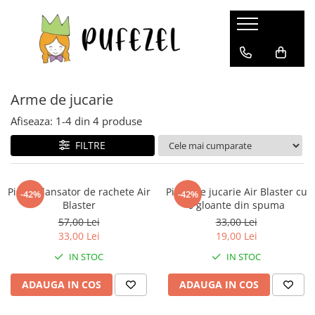
Baieti
Fete
Joaca si timp liber
Totul pentru scoala
Home&Deco
Lumea bebelusilor
Cadouri si accesorii diverse
Accesorii hranire
Pet shop
Imbracaminte baieti
Imbracaminte fete
Jocuri si jucarii
Rechizite si papetarie
Mic Mobilier
Ingrijire bebelusi
Pentru adulti
Cani, pahare si accesorii
Mobila si transport animale de
companie
Arme de jucarie
Accesorii imbracaminte baieti
Accesorii imbracaminte fete
Jocuri de rol
Penare Scolare
Cutii depozitare
Incalzitoare si termosuri bebe
Truse manichiura si pedichiura
Cutii alimentare
Culcusuri, perne si saltele animale
Bluze baieti
Bluze fete
Educative
Accesorii scolare
Cosuri de gunoi
Genti bebelusi
Bijuterii dama
Articole hranire bebelusi
Afiseaza:
1-
4
din
4
produse
Jucarii animale
Compleuri baieti
Compleuri fete
Arta si creativitate
Acuarele, pensule si blocuri de
Mobilier camera copii
Olite si reductoare WC
Pijamale Dama
Cani, pahare si accesorii bebe
FILTRE
desen
Zgarzi, lese, hamuri
Costume de baie baieti
Costume de baie fete
Jocuri si seturi
Lampi de veghe copii
Periute de dinti clasice
Pijamale barbati
Sticle
Genti
Hanorace baieti
Costume sport fete
Puzzle-uri pentru copii
Periute de dinti electrice
Sosete barbati
Cani si cesti
Castroane si adapatori animale
Lampi de veghe copii
Ghiozdane Scolare
Lenjerie intima baieti
Fuste fete
Jucarii si instrumente muzicale
Accesorii ingrijire copii
Bluze dama
Servete si naproane
Pistol - lansator de rachete Air
Pistol de jucarie Air Blaster cu
Veioze si lampi
-42%
-42%
Haine animale de companie
Blaster
6 gloante din spuma
Manusi baieti
Geci si veste fete
Jucarii bebe
Premergatoare si jucarii de impins
Tricouri Barbati
Vesela pentru petrecere
Accesorii
57,00 Lei
33,00 Lei
Ochelari de soare baieti
Hanorace fete
Jucarii din lemn
Pentru copii
Boluri
Primele notiuni
Perne
33,00 Lei
19,00 Lei
Pantaloni si salopete baieti
Lenjerie intima fete
Masinute
Frumusete, bijuterii si accesorii
Suzete si accesorii
Lenjerii si huse patut
Centre de activitati
IN STOC
IN STOC
fetite
Pelerine ploaie baieti
Manusi fete
Jucarii de exterior
Paturi si cuverturi
Saltelute
Ceasuri copii
Pijamale baieti
Ochelari de soare fete
Colaci, ochelari si accesorii inot
ADAUGA IN COS
ADAUGA IN COS
Accesorii decorative
copii
Perii de par si piepteni
Prosoape si halate de baie baieti
Pantaloni si salopete fete
Cutii bijuterii