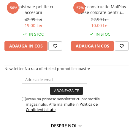
Jucarii pentru plaja si nisip
Pachete si cosuri cadou
Pulovere si cardigane baieti
Pelerine ploaie fete
Covoare copii
Set pistoale politie cu
Set de constructie MalPlay
-56%
-57%
Rachete tenis
Brelocuri
Sepci si caciuli baieti
Pijamale fete
Ceasuri decorative
accesorii
Piese colorate pentru
Articole voiaj
Accesorii par
Sosete si dresuri baieti
Prosoape si halate de baie fete
construit Block 98 piese
Rame foto clasice
42,99 Lei
22,99 Lei
Ambalaje cadou
Tricouri baieti
Pulovere si cardigane fete
Lanterne
19,00 Lei
10,00 Lei
Stickere decorative
Geci si veste baieti
Rochii fete
Trolere
IN STOC
IN STOC
Incalzitoare corporale
Personajele lui
Sepci si caciuli fete
Saci de dormit
Accesorii petrecere
ADAUGA IN COS
ADAUGA IN COS
Sosete si dresuri fete
Accesorii plaja
Spiderman
Baloane
Tricouri fete
Parasolare auto
Paw Patrol
Perdele
Personajele ei
Umbrele
Lilo & Stitch
Newsletter
Nu rata ofertele si promotiile noastre
Sonic
Lilo & Stitch
Umbrele copii
Bluey
Minnie Mouse Disney
Biciclete copii
Mickey Mouse Disney
Frozen Disney
Triciclete
by TGA
Gabby's Dollhouse
Trotinete
Vreau sa primesc newsletter cu promotiile
Harry Potter
Bluey
magazinului. Afla mai multe in
Politica de
Biciclete
Confidentialitate
Avengers
Hello Kitty
Benzi si articole reflectorizante
Cars Disney
Paw Patrol
bicicleta
DESPRE NOI
Minecraft
Lotto
Sonerii bicicleta