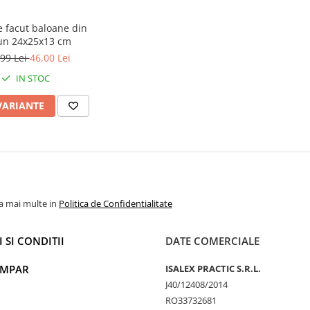
de facut baloane din
un 24x25x13 cm
99 Lei
46,00 Lei
IN STOC
VARIANTE
la mai multe in
Politica de Confidentialitate
 SI CONDITII
DATE COMERCIALE
UMPAR
ISALEX PRACTIC S.R.L.
J40/12408/2014
RO33732681