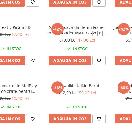
A IN COS
ADAUGA IN COS
ADAU
reativ Piratii 3D
Set de joaca din lemn Fisher
Joc de cr
-42%
-42%
Price Wonder Makers ╬ô├ç├┤
M
00 Lei
17,00 Lei
Centrul de reciclare
81,00 Lei
47,00 Lei
66,
IN STOC
IN STOC
A IN COS
ADAUGA IN COS
ADAU
constructie MalPlay
Set 2 walkie talkie Barbie
Pistol 
-56%
-56%
 colorate pentru
sapun, 
132,99 Lei
59,00 Lei
uit Block 98 piese
99 Lei
10,00 Lei
71,
IN STOC
IN STOC
A IN COS
ADAUGA IN COS
ADAU