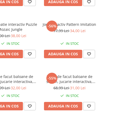
GA IN COS
ADAUGA IN COS
eatie interactiv Puzzle
Joc interactiv Pattern Imitation
-56%
ozaic Jungle
77,99 Lei
34,00 Lei
00 Lei
38,00 Lei
IN STOC
IN STOC
GA IN COS
ADAUGA IN COS
de facut baloane de
Pistol de facut baloane de
-55%
jucarie interactiva,
sapun, jucarie interactiva,
Puisor
Girafa 100 ml
99 Lei
32,00 Lei
68,99 Lei
31,00 Lei
IN STOC
IN STOC
GA IN COS
ADAUGA IN COS