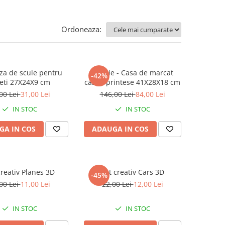
Ordoneaza:
iza de scule pentru
Jucarie - Casa de marcat
-42%
eti 27X24X9 cm
castel printese 41X28X18 cm
00 Lei
31,00 Lei
146,00 Lei
84,00 Lei
IN STOC
IN STOC
GA IN COS
ADAUGA IN COS
creativ Planes 3D
Set creativ Cars 3D
-45%
00 Lei
11,00 Lei
22,00 Lei
12,00 Lei
IN STOC
IN STOC