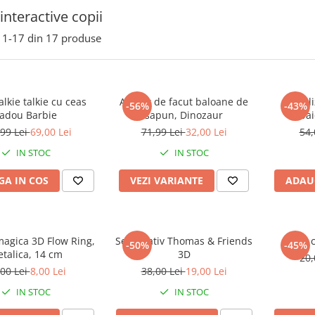
 interactive copii
1-
17
din
17
produse
alkie talkie cu ceas
Aparat de facut baloane de
Kit val
-56%
-43%
adou Barbie
sapun, Dinozaur
bai
99 Lei
69,00 Lei
71,99 Lei
32,00 Lei
54,
IN STOC
IN STOC
A IN COS
VEZI VARIANTE
ADAU
magica 3D Flow Ring,
Set creativ Thomas & Friends
Set 
-50%
-45%
talica, 14 cm
3D
20,
,00 Lei
8,00 Lei
38,00 Lei
19,00 Lei
IN STOC
IN STOC