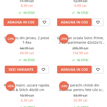
Warner
11,99 Lei
12,99 Lei
8,99 Lei
9,99 Lei
Cry Babies
IN STOC
IN STOC
Wonder Woman
The Grinch
ADAUGA IN COS
ADAUGA IN COS
FLAMINGO
Gorjuss
Compleu din jerseu, 2 piese
Ghiozdan scoala Sonic Prime,
Incaltaminte fete
-23%
-25%
T-Rex
2 compartimente 42x32x15
Ghete si cizme fete
cm
64,99 Lei
205,99 Lei
Pantofi fete
49,99 Lei
154,99 Lei
Pantofi sport fete
IN STOC
IN STOC
Papuci si slapi fete
VEZI VARIANTE
ADAUGA IN COS
Sandale fete
Prosop maini, uscare rapida,
Set 3 perechi chiloti din
-43%
-24%
Lilo & Stitch 40x30 cm
bumbac pentru fete Lilo si
Stitch
10,99 Lei
33,99 Lei
6,30 Lei
25,99 Lei