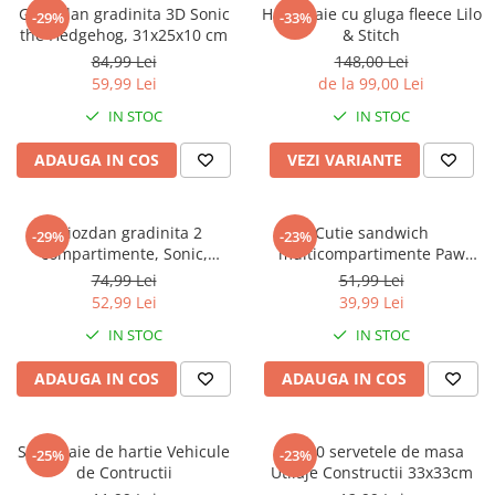
Captain america
Marvel
Ghiozdan gradinita 3D Sonic
Halat baie cu gluga fleece Lilo
-29%
-33%
the Hedgehog, 31x25x10 cm
& Stitch
Bakugan
Monsters Inc.
84,99 Lei
148,00 Lei
Liga Dreptatii
The Elf
59,99 Lei
de la 99,00 Lei
Buzz Lightyear
Faro
IN STOC
IN STOC
My Little Pony
La casa de papel
Planes
Nasa
ADAUGA IN COS
VEZI VARIANTE
EplusM
Kids Euroswan
Tom & Jerry
Rainbow High
Ghiozdan gradinita 2
Cutie sandwich
-29%
-23%
Transformers
Garfield
compartimente, Sonic,
multicompartimente Paw
Arditex
Ben 10
30x25x12 cm
Patrol Superpowers
74,99 Lei
51,99 Lei
Top Wings
Petshop
52,99 Lei
39,99 Lei
Incaltaminte baieti
Nightmare before Christmas
IN STOC
IN STOC
Alice in Wonderland
Ghete si cizme baieti
ADAUGA IN COS
ADAUGA IN COS
EplusM
Pantofi baieti
Nella The Princess Knight
Pantofi sport baieti
Perletti
Papuci si slapi baieti
Set 4 paie de hartie Vehicule
Set 20 servetele de masa
-25%
-23%
Arditex
de Contructii
Utilaje Constructii 33x33cm
Sandale baieti