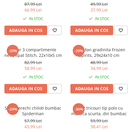
Jurassic World
Peppa Pig
Skateboard
87,99 Lei
49,99 Lei
Batman
Printesele Disney
Casti protectie sport
66,99 Lei
37,99 Lei
Minions
Sonic
Manusi sport
IN STOC
IN STOC
Peppa Pig
Barbie
Vehicule
ADAUGA IN COS
ADAUGA IN COS
Star Wars
Disney
Casute si Locuri de joaca
Real Madrid
Harry Potter
Corturi si casute copii
R-Walker
Mickey Mouse Disney
Penar 3 compartimente
Ghiozdan gradinita Frozen
Sporturi de interior
-29%
-29%
Pokemon
Baby Shark
neechipat Stitch, 22x10x5 cm
Spirits, 29x24x10 cm
Baby Shark
Ladybug
82,99 Lei
48,99 Lei
58,99 Lei
34,99 Lei
Lion King
Minecraft
Marvel
Trolls
IN STOC
IN STOC
Testoasele Ninja
Pokemon
ADAUGA IN COS
ADAUGA IN COS
Fireman Sam
Pink Panther
PJ Masks
SuperZings
Disney
Bing
Set 5 perechi chiloti bumbac
Set 2 tricouri tip polo cu
-24%
-36%
Spiderman
maneca scurta, din bumbac
Frozen Disney
Marie Cat
57,99 Lei
59,99 Lei
Lotto
Unicorn
43,99 Lei
38,41 Lei
Bing
R-Walker