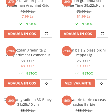
Set 2 tacamuri plastic
Ghiozdan gradinita Sonic
-27%
-29%
Spiderman Arachind Grid
Prime Time 29x22x9 cm
10,99 Lei
72,99 Lei
7,99 Lei
51,99 Lei
IN STOC
IN STOC
ADAUGA IN COS
ADAUGA IN COS
Ghiozdan gradinita 2
Costum baie 2 piese bikini,
-29%
-23%
compartiment Cosmonaut
Peppa Pig
Space Explorer, 33x23x10 cm
68,99 Lei
25,99 Lei
48,99 Lei
19,99 Lei
IN STOC
IN STOC
ADAUGA IN COS
VEZI VARIANTE
Ghiozdan gradinita 3D Bluey,
Set 2 walkie talkie cu ceas
-29%
-56%
31x25x10 cm
cadou Barbie
85,99 Lei
155,99 Lei