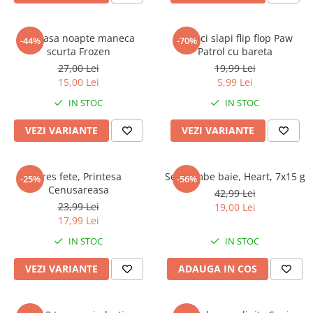
Camasa noapte maneca
Papuci slapi flip flop Paw
-44%
-70%
scurta Frozen
Patrol cu bareta
27,00 Lei
19,99 Lei
15,00 Lei
5,99 Lei
IN STOC
IN STOC
VEZI VARIANTE
VEZI VARIANTE
Dres fete, Printesa
Set bombe baie, Heart, 7x15 g
-25%
-56%
Cenusareasa
42,99 Lei
23,99 Lei
19,00 Lei
17,99 Lei
IN STOC
IN STOC
VEZI VARIANTE
ADAUGA IN COS