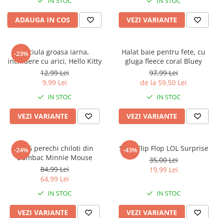
IN STOC
IN STOC
ADAUGA IN COS
VEZI VARIANTE
Caciula groasa iarna,
Halat baie pentru fete, cu
-23%
inchidere cu arici, Hello Kitty
gluga fleece coral Bluey
12,99 Lei
97,99 Lei
9,99 Lei
de la 59,50 Lei
IN STOC
IN STOC
VEZI VARIANTE
VEZI VARIANTE
Set 5 perechi chiloti din
Slapi Flip Flop LOL Surprise
-24%
-43%
bumbac Minnie Mouse
35,00 Lei
84,99 Lei
19,99 Lei
64,99 Lei
IN STOC
IN STOC
VEZI VARIANTE
VEZI VARIANTE