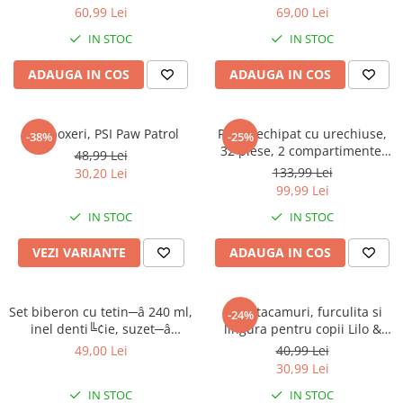
60,99 Lei
69,00 Lei
IN STOC
IN STOC
ADAUGA IN COS
ADAUGA IN COS
Slip boxeri, PSI Paw Patrol
Penar echipat cu urechiuse,
-38%
-25%
32 piese, 2 compartimente,
48,99 Lei
Gabby's Dollhouse
133,99 Lei
30,20 Lei
99,99 Lei
IN STOC
IN STOC
VEZI VARIANTE
ADAUGA IN COS
Set biberon cu tetin─â 240 ml,
Set 2 tacamuri, furculita si
-24%
inel denti╚¢ie, suzet─â
lingura pentru copii Lilo &
ortodontic─â ╚Öi suport
Stitch 15.5 cm
49,00 Lei
40,99 Lei
pentru suzet─â, f─âr─â BPA,
30,99 Lei
Mickey Mouse
IN STOC
IN STOC