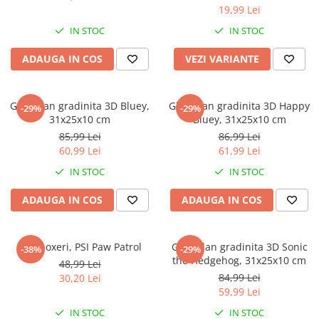
19,99 Lei
IN STOC
IN STOC
ADAUGA IN COS
VEZI VARIANTE
Ghiozdan gradinita 3D Bluey,
Ghiozdan gradinita 3D Happy
-29%
-29%
31x25x10 cm
Bluey, 31x25x10 cm
85,99 Lei
86,99 Lei
60,99 Lei
61,99 Lei
IN STOC
IN STOC
ADAUGA IN COS
ADAUGA IN COS
Slip boxeri, PSI Paw Patrol
Ghiozdan gradinita 3D Sonic
-38%
-29%
the Hedgehog, 31x25x10 cm
48,99 Lei
84,99 Lei
30,20 Lei
59,99 Lei
IN STOC
IN STOC