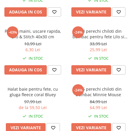
IN STOC
IN STOC
ADAUGA IN COS
VEZI VARIANTE
Prosop maini, uscare rapida,
Set 3 perechi chiloti din
-43%
-24%
Lilo & Stitch 40x30 cm
bumbac pentru fete Lilo si
Stitch
10,99 Lei
33,99 Lei
6,30 Lei
25,99 Lei
IN STOC
IN STOC
ADAUGA IN COS
VEZI VARIANTE
Halat baie pentru fete, cu
Set 5 perechi chiloti din
-24%
gluga fleece coral Bluey
bumbac Minnie Mouse
97,99 Lei
84,99 Lei
de la 59,50 Lei
64,99 Lei
IN STOC
IN STOC
VEZI VARIANTE
VEZI VARIANTE