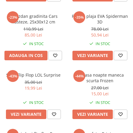
Ghiozdan gradinita Cars
Papuci plaja EVA Spiderman
-23%
-35%
Rusteze, 25x30x12 cm
3D
110,99 Lei
78,00 Lei
85,00 Lei
50,94 Lei
IN STOC
IN STOC
ADAUGA IN COS
VEZI VARIANTE
Slapi Flip Flop LOL Surprise
Camasa noapte maneca
-43%
-44%
scurta Frozen
35,00 Lei
27,00 Lei
19,99 Lei
15,00 Lei
IN STOC
IN STOC
VEZI VARIANTE
VEZI VARIANTE