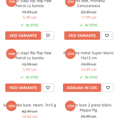
Papuci slapi flip flop Paw
Dres fete, Printesa
-70%
-25%
Patrol cu bareta
Cenusareasa
19,99 Lei
23,99 Lei
5,99 Lei
17,99 Lei
IN STOC
IN STOC
VEZI VARIANTE
VEZI VARIANTE
Papuci slapi flip flop Paw
Pusculita metal Super Mario
-54%
-25%
Patrol cu bareta
10x15 cm
12,99 Lei
19,99 Lei
5,99 Lei
14,99 Lei
IN STOC
IN STOC
VEZI VARIANTE
ADAUGA IN COS
Set bombe baie, Heart, 7x15 g
Costum baie 2 piese bikini,
-56%
-23%
Peppa Pig
42,99 Lei
25,99 Lei
19,00 Lei