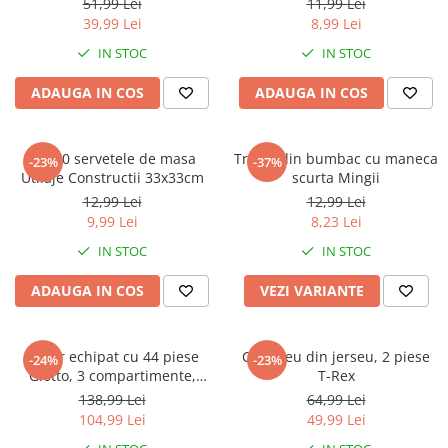
Warner
51,99 Lei
11,99 Lei
39,99 Lei
8,99 Lei
Cry Babies
IN STOC
IN STOC
Wonder Woman
The Grinch
ADAUGA IN COS
ADAUGA IN COS
FLAMINGO
Gorjuss
Set 20 servetele de masa
Tricou din bumbac cu maneca
Incaltaminte fete
-23%
-37%
Utilaje Constructii 33x33cm
scurta Mingii
Ghete si cizme fete
12,99 Lei
12,99 Lei
Pantofi fete
9,99 Lei
8,23 Lei
Pantofi sport fete
IN STOC
IN STOC
Papuci si slapi fete
ADAUGA IN COS
VEZI VARIANTE
Sandale fete
Penar echipat cu 44 piese
Compleu din jerseu, 2 piese
-24%
-23%
Giotto, 3 compartimente,
T-Rex
Hello Kitty
138,99 Lei
64,99 Lei
104,99 Lei
49,99 Lei