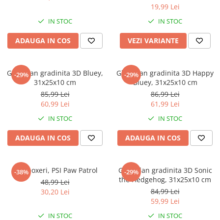
19,99 Lei
IN STOC
IN STOC
ADAUGA IN COS
VEZI VARIANTE
Ghiozdan gradinita 3D Bluey,
Ghiozdan gradinita 3D Happy
-29%
-29%
31x25x10 cm
Bluey, 31x25x10 cm
85,99 Lei
86,99 Lei
60,99 Lei
61,99 Lei
IN STOC
IN STOC
ADAUGA IN COS
ADAUGA IN COS
Slip boxeri, PSI Paw Patrol
Ghiozdan gradinita 3D Sonic
-38%
-29%
the Hedgehog, 31x25x10 cm
48,99 Lei
84,99 Lei
30,20 Lei
59,99 Lei
IN STOC
IN STOC