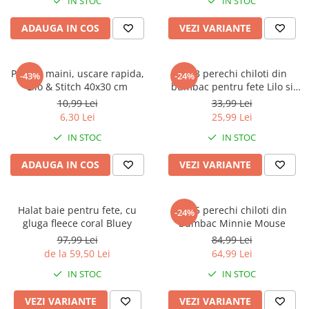
IN STOC
IN STOC
ADAUGA IN COS
VEZI VARIANTE
Prosop maini, uscare rapida,
Set 3 perechi chiloti din
-43%
-24%
Lilo & Stitch 40x30 cm
bumbac pentru fete Lilo si
Stitch
10,99 Lei
33,99 Lei
6,30 Lei
25,99 Lei
IN STOC
IN STOC
ADAUGA IN COS
VEZI VARIANTE
Halat baie pentru fete, cu
Set 5 perechi chiloti din
-24%
gluga fleece coral Bluey
bumbac Minnie Mouse
97,99 Lei
84,99 Lei
de la 59,50 Lei
64,99 Lei
IN STOC
IN STOC
VEZI VARIANTE
VEZI VARIANTE