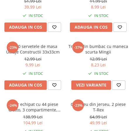
Warner
51,99 Lei
11,99 Lei
39,99 Lei
8,99 Lei
Cry Babies
IN STOC
IN STOC
Wonder Woman
The Grinch
ADAUGA IN COS
ADAUGA IN COS
FLAMINGO
Gorjuss
Set 20 servetele de masa
Tricou din bumbac cu maneca
Incaltaminte fete
-23%
-37%
Utilaje Constructii 33x33cm
scurta Mingii
Ghete si cizme fete
12,99 Lei
12,99 Lei
Pantofi fete
9,99 Lei
8,23 Lei
Pantofi sport fete
IN STOC
IN STOC
Papuci si slapi fete
ADAUGA IN COS
VEZI VARIANTE
Sandale fete
Penar echipat cu 44 piese
Compleu din jerseu, 2 piese
-24%
-23%
Giotto, 3 compartimente,
T-Rex
Hello Kitty
138,99 Lei
64,99 Lei
104,99 Lei
49,99 Lei