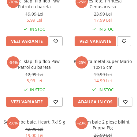
Papuci slapi flip flop Paw
Dres fete, Printesa
-70%
-25%
Patrol cu bareta
Cenusareasa
19,99 Lei
23,99 Lei
5,99 Lei
17,99 Lei
IN STOC
IN STOC
VEZI VARIANTE
VEZI VARIANTE
Papuci slapi flip flop Paw
Pusculita metal Super Mario
-54%
-25%
Patrol cu bareta
10x15 cm
12,99 Lei
19,99 Lei
5,99 Lei
14,99 Lei
IN STOC
IN STOC
VEZI VARIANTE
ADAUGA IN COS
Set bombe baie, Heart, 7x15 g
Costum baie 2 piese bikini,
-56%
-23%
Peppa Pig
42,99 Lei
25,99 Lei
19,00 Lei