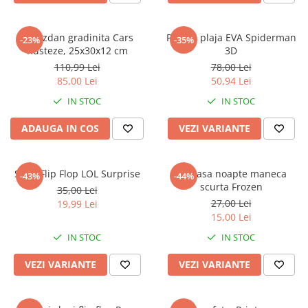
Ghiozdan gradinita Cars
Papuci plaja EVA Spiderman
-23%
-35%
Rusteze, 25x30x12 cm
3D
110,99 Lei
78,00 Lei
85,00 Lei
50,94 Lei
IN STOC
IN STOC
ADAUGA IN COS
VEZI VARIANTE
Slapi Flip Flop LOL Surprise
Camasa noapte maneca
-43%
-44%
scurta Frozen
35,00 Lei
27,00 Lei
19,99 Lei
15,00 Lei
IN STOC
IN STOC
VEZI VARIANTE
VEZI VARIANTE