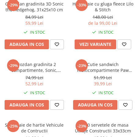
Captain america
Marvel
Ghiozdan gradinita 3D Sonic
Halat baie cu gluga fleece Lilo
-29%
-33%
the Hedgehog, 31x25x10 cm
& Stitch
Bakugan
Monsters Inc.
84,99 Lei
148,00 Lei
Liga Dreptatii
The Elf
59,99 Lei
de la 99,00 Lei
Buzz Lightyear
Faro
IN STOC
IN STOC
My Little Pony
La casa de papel
Planes
Nasa
ADAUGA IN COS
VEZI VARIANTE
EplusM
Kids Euroswan
Tom & Jerry
Rainbow High
Ghiozdan gradinita 2
Cutie sandwich
-29%
-23%
Transformers
Garfield
compartimente, Sonic,
multicompartimente Paw
Arditex
Ben 10
30x25x12 cm
Patrol Superpowers
74,99 Lei
51,99 Lei
Top Wings
Petshop
52,99 Lei
39,99 Lei
Incaltaminte baieti
Nightmare before Christmas
IN STOC
IN STOC
Alice in Wonderland
Ghete si cizme baieti
ADAUGA IN COS
ADAUGA IN COS
EplusM
Pantofi baieti
Nella The Princess Knight
Pantofi sport baieti
Perletti
Papuci si slapi baieti
Set 4 paie de hartie Vehicule
Set 20 servetele de masa
-25%
-23%
Arditex
de Contructii
Utilaje Constructii 33x33cm
Sandale baieti