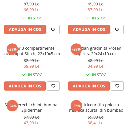
Jurassic World
Peppa Pig
Skateboard
87,99 Lei
49,99 Lei
Batman
Printesele Disney
Casti protectie sport
66,99 Lei
37,99 Lei
Minions
Sonic
Manusi sport
IN STOC
IN STOC
Peppa Pig
Barbie
Vehicule
ADAUGA IN COS
ADAUGA IN COS
Star Wars
Disney
Casute si Locuri de joaca
Real Madrid
Harry Potter
Corturi si casute copii
R-Walker
Mickey Mouse Disney
Penar 3 compartimente
Ghiozdan gradinita Frozen
Sporturi de interior
-29%
-29%
Pokemon
Baby Shark
neechipat Stitch, 22x10x5 cm
Spirits, 29x24x10 cm
Baby Shark
Ladybug
82,99 Lei
48,99 Lei
58,99 Lei
34,99 Lei
Lion King
Minecraft
Marvel
Trolls
IN STOC
IN STOC
Testoasele Ninja
Pokemon
ADAUGA IN COS
ADAUGA IN COS
Fireman Sam
Pink Panther
PJ Masks
SuperZings
Disney
Bing
Set 5 perechi chiloti bumbac
Set 2 tricouri tip polo cu
-24%
-36%
Spiderman
maneca scurta, din bumbac
Frozen Disney
Marie Cat
57,99 Lei
59,99 Lei
Lotto
Unicorn
43,99 Lei
38,41 Lei
Bing
R-Walker