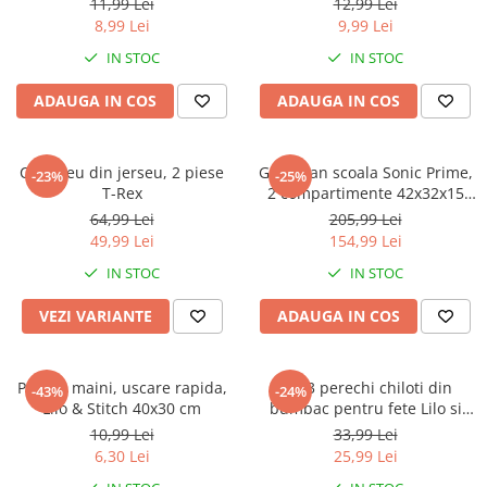
Warner
11,99 Lei
12,99 Lei
8,99 Lei
9,99 Lei
Cry Babies
IN STOC
IN STOC
Wonder Woman
The Grinch
ADAUGA IN COS
ADAUGA IN COS
FLAMINGO
Gorjuss
Compleu din jerseu, 2 piese
Ghiozdan scoala Sonic Prime,
Incaltaminte fete
-23%
-25%
T-Rex
2 compartimente 42x32x15
Ghete si cizme fete
cm
64,99 Lei
205,99 Lei
Pantofi fete
49,99 Lei
154,99 Lei
Pantofi sport fete
IN STOC
IN STOC
Papuci si slapi fete
VEZI VARIANTE
ADAUGA IN COS
Sandale fete
Prosop maini, uscare rapida,
Set 3 perechi chiloti din
-43%
-24%
Lilo & Stitch 40x30 cm
bumbac pentru fete Lilo si
Stitch
10,99 Lei
33,99 Lei
6,30 Lei
25,99 Lei