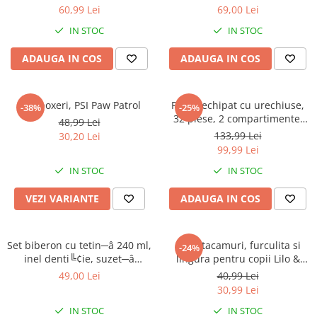
60,99 Lei
69,00 Lei
IN STOC
IN STOC
ADAUGA IN COS
ADAUGA IN COS
Slip boxeri, PSI Paw Patrol
Penar echipat cu urechiuse,
-38%
-25%
32 piese, 2 compartimente,
48,99 Lei
Gabby's Dollhouse
133,99 Lei
30,20 Lei
99,99 Lei
IN STOC
IN STOC
VEZI VARIANTE
ADAUGA IN COS
Set biberon cu tetin─â 240 ml,
Set 2 tacamuri, furculita si
-24%
inel denti╚¢ie, suzet─â
lingura pentru copii Lilo &
ortodontic─â ╚Öi suport
Stitch 15.5 cm
49,00 Lei
40,99 Lei
pentru suzet─â, f─âr─â BPA,
30,99 Lei
Mickey Mouse
IN STOC
IN STOC