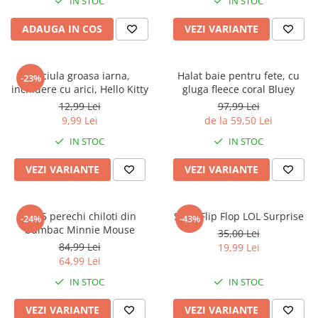
IN STOC
IN STOC
ADAUGA IN COS
VEZI VARIANTE
Caciula groasa iarna,
Halat baie pentru fete, cu
-23%
inchidere cu arici, Hello Kitty
gluga fleece coral Bluey
12,99 Lei
97,99 Lei
9,99 Lei
de la 59,50 Lei
IN STOC
IN STOC
VEZI VARIANTE
VEZI VARIANTE
Set 5 perechi chiloti din
Slapi Flip Flop LOL Surprise
-24%
-43%
bumbac Minnie Mouse
35,00 Lei
84,99 Lei
19,99 Lei
64,99 Lei
IN STOC
IN STOC
VEZI VARIANTE
VEZI VARIANTE