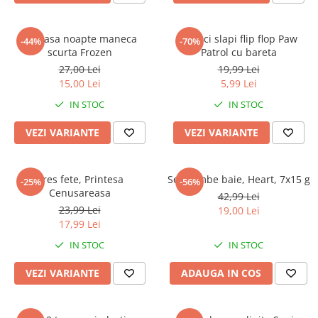
Camasa noapte maneca
Papuci slapi flip flop Paw
-44%
-70%
scurta Frozen
Patrol cu bareta
27,00 Lei
19,99 Lei
15,00 Lei
5,99 Lei
IN STOC
IN STOC
VEZI VARIANTE
VEZI VARIANTE
Dres fete, Printesa
Set bombe baie, Heart, 7x15 g
-25%
-56%
Cenusareasa
42,99 Lei
23,99 Lei
19,00 Lei
17,99 Lei
IN STOC
IN STOC
VEZI VARIANTE
ADAUGA IN COS