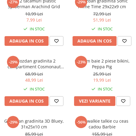
Set 2 tacamuri plastic
Ghiozdan gradinita Sonic
-27%
-29%
Spiderman Arachind Grid
Prime Time 29x22x9 cm
10,99 Lei
72,99 Lei
7,99 Lei
51,99 Lei
IN STOC
IN STOC
ADAUGA IN COS
ADAUGA IN COS
Ghiozdan gradinita 2
Costum baie 2 piese bikini,
-29%
-23%
compartiment Cosmonaut
Peppa Pig
Space Explorer, 33x23x10 cm
68,99 Lei
25,99 Lei
48,99 Lei
19,99 Lei
IN STOC
IN STOC
ADAUGA IN COS
VEZI VARIANTE
Ghiozdan gradinita 3D Bluey,
Set 2 walkie talkie cu ceas
-29%
-56%
31x25x10 cm
cadou Barbie
85,99 Lei
155,99 Lei