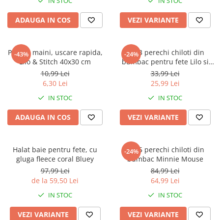
IN STOC
IN STOC
ADAUGA IN COS
VEZI VARIANTE
Prosop maini, uscare rapida,
Set 3 perechi chiloti din
-43%
-24%
Lilo & Stitch 40x30 cm
bumbac pentru fete Lilo si
Stitch
10,99 Lei
33,99 Lei
6,30 Lei
25,99 Lei
IN STOC
IN STOC
ADAUGA IN COS
VEZI VARIANTE
Halat baie pentru fete, cu
Set 5 perechi chiloti din
-24%
gluga fleece coral Bluey
bumbac Minnie Mouse
97,99 Lei
84,99 Lei
de la 59,50 Lei
64,99 Lei
IN STOC
IN STOC
VEZI VARIANTE
VEZI VARIANTE