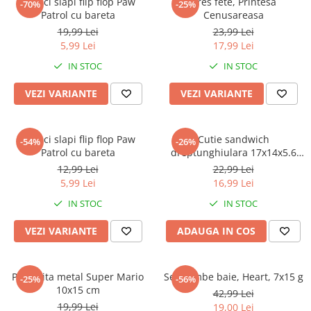
Papuci slapi flip flop Paw
Dres fete, Printesa
-70%
-25%
Patrol cu bareta
Cenusareasa
19,99 Lei
23,99 Lei
5,99 Lei
17,99 Lei
IN STOC
IN STOC
VEZI VARIANTE
VEZI VARIANTE
Papuci slapi flip flop Paw
Cutie sandwich
-54%
-26%
Patrol cu bareta
dreptunghiulara 17x14x5.6
cm Paw Patrol Urban Comic
12,99 Lei
22,99 Lei
5,99 Lei
16,99 Lei
IN STOC
IN STOC
VEZI VARIANTE
ADAUGA IN COS
Pusculita metal Super Mario
Set bombe baie, Heart, 7x15 g
-25%
-56%
10x15 cm
42,99 Lei
19,99 Lei
19,00 Lei