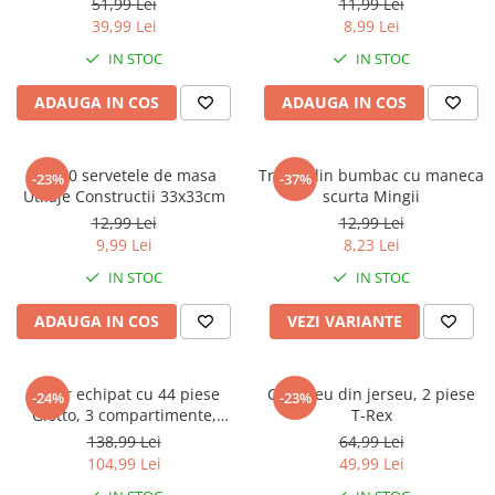
Warner
51,99 Lei
11,99 Lei
39,99 Lei
8,99 Lei
Cry Babies
IN STOC
IN STOC
Wonder Woman
The Grinch
ADAUGA IN COS
ADAUGA IN COS
FLAMINGO
Gorjuss
Set 20 servetele de masa
Tricou din bumbac cu maneca
Incaltaminte fete
-23%
-37%
Utilaje Constructii 33x33cm
scurta Mingii
Ghete si cizme fete
12,99 Lei
12,99 Lei
Pantofi fete
9,99 Lei
8,23 Lei
Pantofi sport fete
IN STOC
IN STOC
Papuci si slapi fete
ADAUGA IN COS
VEZI VARIANTE
Sandale fete
Penar echipat cu 44 piese
Compleu din jerseu, 2 piese
-24%
-23%
Giotto, 3 compartimente,
T-Rex
Hello Kitty
138,99 Lei
64,99 Lei
104,99 Lei
49,99 Lei