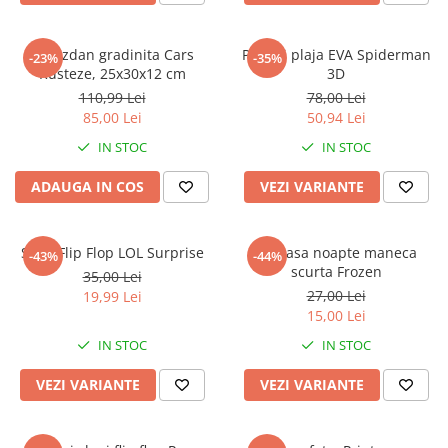
Ghiozdan gradinita Cars
Papuci plaja EVA Spiderman
-23%
-35%
Rusteze, 25x30x12 cm
3D
110,99 Lei
78,00 Lei
85,00 Lei
50,94 Lei
IN STOC
IN STOC
ADAUGA IN COS
VEZI VARIANTE
Slapi Flip Flop LOL Surprise
Camasa noapte maneca
-43%
-44%
scurta Frozen
35,00 Lei
27,00 Lei
19,99 Lei
15,00 Lei
IN STOC
IN STOC
VEZI VARIANTE
VEZI VARIANTE