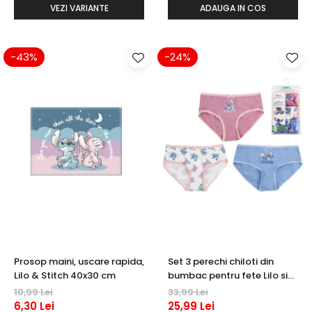
VEZI VARIANTE
ADAUGA IN COS
-43%
-24%
Prosop maini, uscare rapida,
Set 3 perechi chiloti din
Lilo & Stitch 40x30 cm
bumbac pentru fete Lilo si
Stitch
10,99 Lei
33,99 Lei
6,30 Lei
25,99 Lei