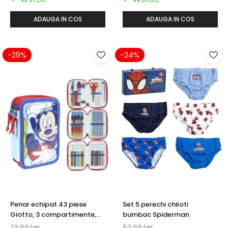
ADAUGA IN COS
ADAUGA IN COS
-29%
-24%
Penar echipat 43 piese
Set 5 perechi chiloti
Giotto, 3 compartimente,
bumbac Spiderman
Mickey Mouse
72,99 Lei
57,99 Lei