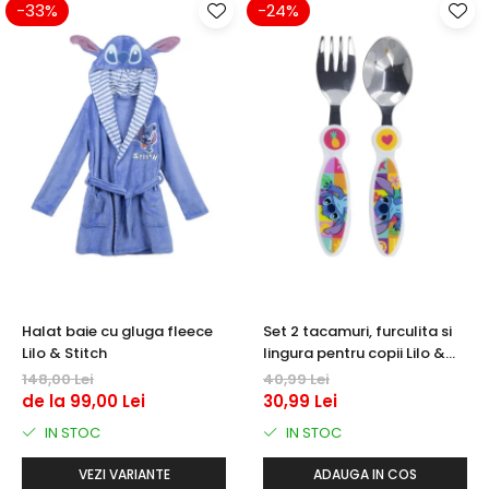
-33%
-24%
Halat baie cu gluga fleece
Set 2 tacamuri, furculita si
Lilo & Stitch
lingura pentru copii Lilo &
Stitch 15.5 cm
148,00 Lei
40,99 Lei
de la 99,00 Lei
30,99 Lei
IN STOC
IN STOC
VEZI VARIANTE
ADAUGA IN COS