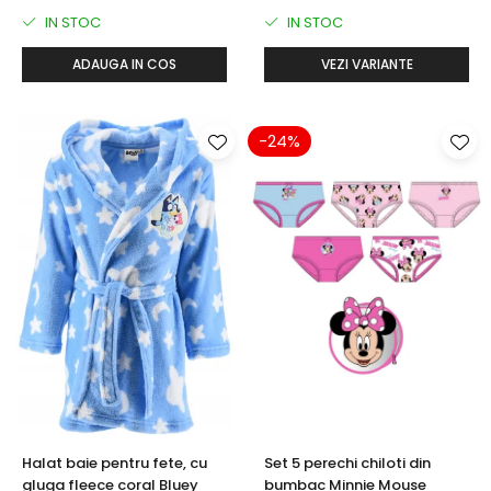
IN STOC
IN STOC
ADAUGA IN COS
VEZI VARIANTE
-24%
Halat baie pentru fete, cu
Set 5 perechi chiloti din
gluga fleece coral Bluey
bumbac Minnie Mouse