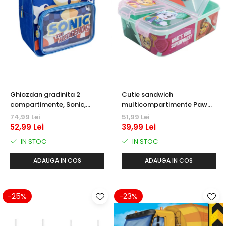
Ghiozdan gradinita 2
Cutie sandwich
compartimente, Sonic,
multicompartimente Paw
30x25x12 cm
Patrol Superpowers
74,99 Lei
51,99 Lei
52,99 Lei
39,99 Lei
IN STOC
IN STOC
ADAUGA IN COS
ADAUGA IN COS
-25%
-23%