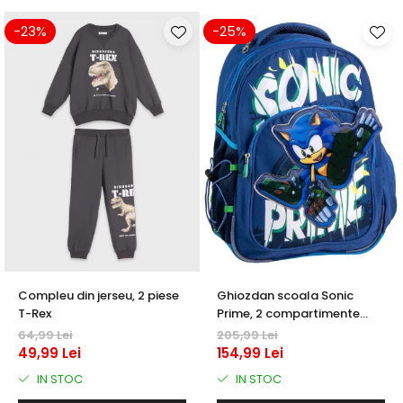
-23%
-25%
Compleu din jerseu, 2 piese
Ghiozdan scoala Sonic
T-Rex
Prime, 2 compartimente
42x32x15 cm
64,99 Lei
205,99 Lei
49,99 Lei
154,99 Lei
IN STOC
IN STOC