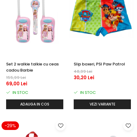
Set 2 walkie talkie cu ceas
Slip boxeri, PSI Paw Patrol
cadou Barbie
48,99 Lei
30,20 Lei
155,99 Lei
69,00 Lei
IN STOC
IN STOC
ADAUGA IN COS
VEZI VARIANTE
-29%