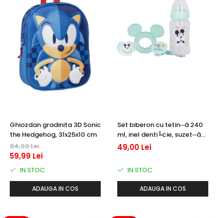
Ghiozdan gradinita 3D Sonic
Set biberon cu tetin─â 240
the Hedgehog, 31x25x10 cm
ml, inel denti╚¢ie, suzet─â
ortodontic─â ╚Öi suport
84,99 Lei
49,00 Lei
pentru suzet─â, f─âr─â BPA,
59,99 Lei
Mickey Mouse
IN STOC
IN STOC
ADAUGA IN COS
ADAUGA IN COS