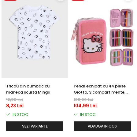
Tricou din bumbac cu
Penar echipat cu 44 piese
maneca scurta Mingii
Giotto, 3 compartimente,
Hello Kitty
12,99 Lei
138,99 Lei
8,23 Lei
104,99 Lei
IN STOC
IN STOC
VEZI VARIANTE
ADAUGA IN COS