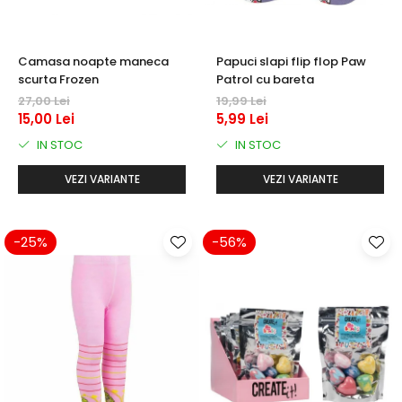
Camasa noapte maneca
Papuci slapi flip flop Paw
scurta Frozen
Patrol cu bareta
27,00 Lei
19,99 Lei
15,00 Lei
5,99 Lei
IN STOC
IN STOC
VEZI VARIANTE
VEZI VARIANTE
-25%
-56%