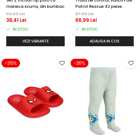
Set 2 tricouri tip polo cu
Trusa de colorat valiza Paw
maneca scurta, din bumbac
Patrol Rescue 42 piese
59,99 Lei
87,99 Lei
38,41 Lei
66,99 Lei
IN STOC
IN STOC
VEZI VARIANTE
ADAUGA IN COS
-35%
-26%