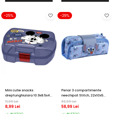
Warner
Cry Babies
Wonder Woman
-25%
-29%
The Grinch
FLAMINGO
Gorjuss
Incaltaminte fete
Ghete si cizme fete
Pantofi fete
Pantofi sport fete
Papuci si slapi fete
Sandale fete
Mini cutie snacks
Penar 3 compartimente
dreptunghiulara 10.9x8.5x4
neechipat Stitch, 22x10x5
cm, Mickey Mouse
cm
11,99 Lei
82,99 Lei
8,99 Lei
58,99 Lei
IN STOC
IN STOC