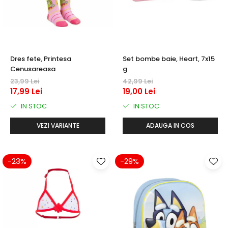
Dres fete, Printesa
Set bombe baie, Heart, 7x15
Cenusareasa
g
23,99 Lei
42,99 Lei
17,99 Lei
19,00 Lei
IN STOC
IN STOC
VEZI VARIANTE
ADAUGA IN COS
-23%
-29%