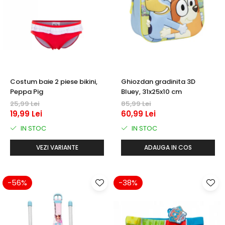
Costum baie 2 piese bikini,
Ghiozdan gradinita 3D
Peppa Pig
Bluey, 31x25x10 cm
25,99 Lei
85,99 Lei
19,99 Lei
60,99 Lei
IN STOC
IN STOC
VEZI VARIANTE
ADAUGA IN COS
-56%
-38%