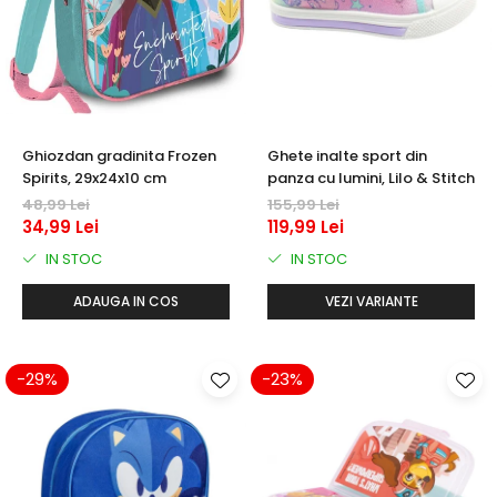
Ghiozdan gradinita Frozen
Ghete inalte sport din
Spirits, 29x24x10 cm
panza cu lumini, Lilo & Stitch
48,99 Lei
155,99 Lei
34,99 Lei
119,99 Lei
IN STOC
IN STOC
ADAUGA IN COS
VEZI VARIANTE
-29%
-23%