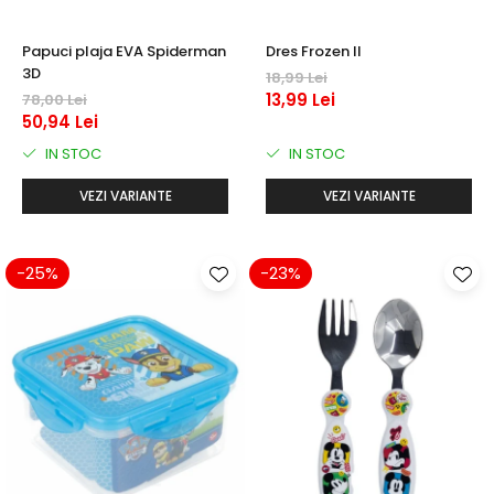
Papuci plaja EVA Spiderman
Dres Frozen II
3D
18,99 Lei
13,99 Lei
78,00 Lei
50,94 Lei
IN STOC
IN STOC
VEZI VARIANTE
VEZI VARIANTE
-25%
-23%