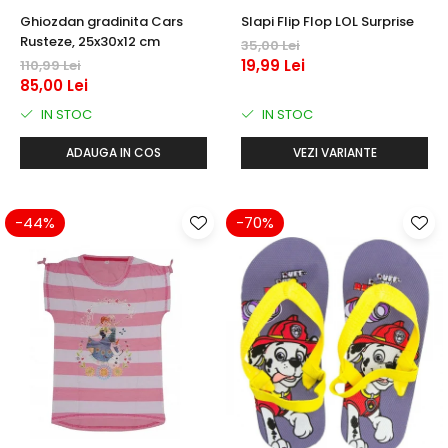
Ghiozdan gradinita Cars
Slapi Flip Flop LOL Surprise
Rusteze, 25x30x12 cm
35,00 Lei
19,99 Lei
110,99 Lei
85,00 Lei
IN STOC
IN STOC
ADAUGA IN COS
VEZI VARIANTE
-44%
-70%