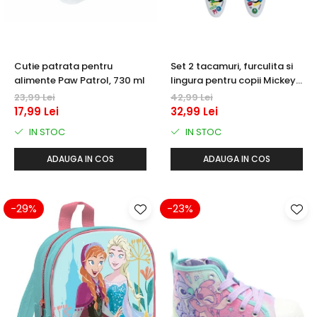
Cutie patrata pentru
Set 2 tacamuri, furculita si
alimente Paw Patrol, 730 ml
lingura pentru copii Mickey
Mouse, Fun-Tastic 15.5 cm
23,99 Lei
42,99 Lei
17,99 Lei
32,99 Lei
IN STOC
IN STOC
ADAUGA IN COS
ADAUGA IN COS
-29%
-23%