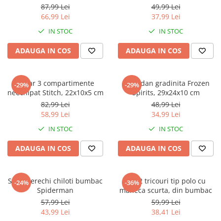
Jurassic World
Peppa Pig
Skateboard
87,99 Lei
49,99 Lei
Batman
Printesele Disney
Casti protectie sport
66,99 Lei
37,99 Lei
Minions
Sonic
Manusi sport
IN STOC
IN STOC
Peppa Pig
Barbie
Vehicule
ADAUGA IN COS
ADAUGA IN COS
Star Wars
Disney
Casute si Locuri de joaca
Real Madrid
Harry Potter
Corturi si casute copii
R-Walker
Mickey Mouse Disney
Penar 3 compartimente
Ghiozdan gradinita Frozen
Sporturi de interior
-29%
-29%
Pokemon
Baby Shark
neechipat Stitch, 22x10x5 cm
Spirits, 29x24x10 cm
Baby Shark
Ladybug
82,99 Lei
48,99 Lei
58,99 Lei
34,99 Lei
Lion King
Minecraft
Marvel
Trolls
IN STOC
IN STOC
Testoasele Ninja
Pokemon
ADAUGA IN COS
ADAUGA IN COS
Fireman Sam
Pink Panther
PJ Masks
SuperZings
Disney
Bing
Set 5 perechi chiloti bumbac
Set 2 tricouri tip polo cu
-24%
-36%
Spiderman
maneca scurta, din bumbac
Frozen Disney
Marie Cat
57,99 Lei
59,99 Lei
Lotto
Unicorn
43,99 Lei
38,41 Lei
Bing
R-Walker