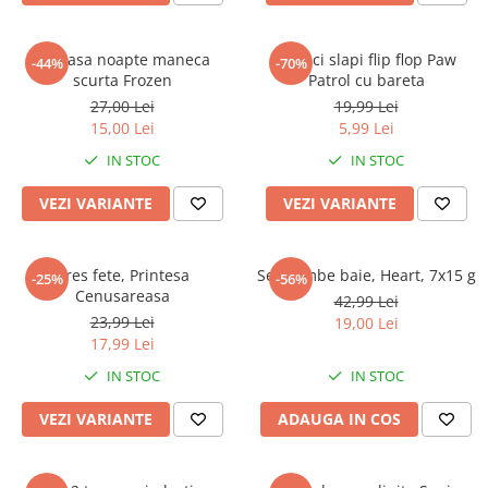
Camasa noapte maneca
Papuci slapi flip flop Paw
-44%
-70%
scurta Frozen
Patrol cu bareta
27,00 Lei
19,99 Lei
15,00 Lei
5,99 Lei
IN STOC
IN STOC
VEZI VARIANTE
VEZI VARIANTE
Dres fete, Printesa
Set bombe baie, Heart, 7x15 g
-25%
-56%
Cenusareasa
42,99 Lei
23,99 Lei
19,00 Lei
17,99 Lei
IN STOC
IN STOC
VEZI VARIANTE
ADAUGA IN COS