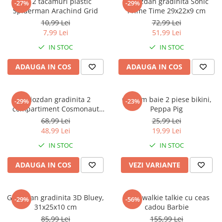
Set 2 tacamuri plastic
Ghiozdan gradinita Sonic
-27%
-29%
Spiderman Arachind Grid
Prime Time 29x22x9 cm
10,99 Lei
72,99 Lei
7,99 Lei
51,99 Lei
IN STOC
IN STOC
ADAUGA IN COS
ADAUGA IN COS
Ghiozdan gradinita 2
Costum baie 2 piese bikini,
-29%
-23%
compartiment Cosmonaut
Peppa Pig
Space Explorer, 33x23x10 cm
68,99 Lei
25,99 Lei
48,99 Lei
19,99 Lei
IN STOC
IN STOC
ADAUGA IN COS
VEZI VARIANTE
Ghiozdan gradinita 3D Bluey,
Set 2 walkie talkie cu ceas
-29%
-56%
31x25x10 cm
cadou Barbie
85,99 Lei
155,99 Lei