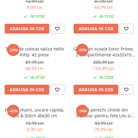
Warner
12,99 Lei
87,99 Lei
9,99 Lei
66,99 Lei
Cry Babies
IN STOC
IN STOC
Wonder Woman
The Grinch
ADAUGA IN COS
ADAUGA IN COS
FLAMINGO
Gorjuss
Trusa de colorat valiza Hello
Ghiozdan scoala Sonic Prime,
Incaltaminte fete
-24%
-25%
Kitty, 42 piese
2 compartimente 42x32x15
Ghete si cizme fete
cm
87,99 Lei
205,99 Lei
Pantofi fete
66,99 Lei
154,99 Lei
Pantofi sport fete
IN STOC
IN STOC
Papuci si slapi fete
ADAUGA IN COS
ADAUGA IN COS
Sandale fete
Prosop maini, uscare rapida,
Set 3 perechi chiloti din
-43%
-24%
Lilo & Stitch 40x30 cm
bumbac pentru fete Lilo si
Stitch
10,99 Lei
33,99 Lei
6,30 Lei
25,99 Lei