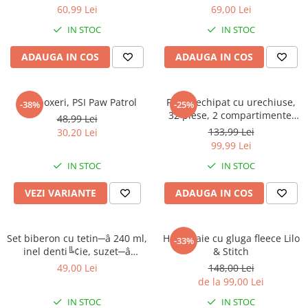
60,99 Lei
69,00 Lei
IN STOC
IN STOC
ADAUGA IN COS
ADAUGA IN COS
Slip boxeri, PSI Paw Patrol
Penar echipat cu urechiuse,
-38%
-25%
32 piese, 2 compartimente,
48,99 Lei
Gabby's Dollhouse
133,99 Lei
30,20 Lei
99,99 Lei
IN STOC
IN STOC
VEZI VARIANTE
ADAUGA IN COS
Set biberon cu tetin─â 240 ml,
Halat baie cu gluga fleece Lilo
-33%
inel denti╚¢ie, suzet─â
& Stitch
ortodontic─â ╚Öi suport
49,00 Lei
148,00 Lei
pentru suzet─â, f─âr─â BPA,
de la 99,00 Lei
Mickey Mouse
IN STOC
IN STOC