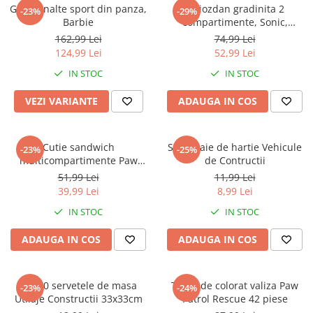
Captain america
Marvel
Ghete inalte sport din panza,
Ghiozdan gradinita 2
-23%
-29%
Barbie
compartimente, Sonic,
Bakugan
Monsters Inc.
30x25x12 cm
162,99 Lei
74,99 Lei
Liga Dreptatii
The Elf
124,99 Lei
52,99 Lei
Buzz Lightyear
Faro
IN STOC
IN STOC
My Little Pony
La casa de papel
Planes
Nasa
VEZI VARIANTE
ADAUGA IN COS
EplusM
Kids Euroswan
Tom & Jerry
Rainbow High
Cutie sandwich
Set 4 paie de hartie Vehicule
-23%
-25%
Transformers
Garfield
multicompartimente Paw
de Contructii
Arditex
Ben 10
Patrol Superpowers
51,99 Lei
11,99 Lei
Top Wings
Petshop
39,99 Lei
8,99 Lei
Incaltaminte baieti
Nightmare before Christmas
IN STOC
IN STOC
Alice in Wonderland
Ghete si cizme baieti
ADAUGA IN COS
ADAUGA IN COS
EplusM
Pantofi baieti
Nella The Princess Knight
Pantofi sport baieti
Perletti
Papuci si slapi baieti
Set 20 servetele de masa
Trusa de colorat valiza Paw
-23%
-24%
Arditex
Utilaje Constructii 33x33cm
Patrol Rescue 42 piese
Sandale baieti