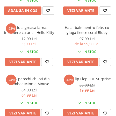
IN STOC
IN STOC
ADAUGA IN COS
VEZI VARIANTE
Caciula groasa iarna,
Halat baie pentru fete, cu
-23%
inchidere cu arici, Hello Kitty
gluga fleece coral Bluey
12,99 Lei
97,99 Lei
9,99 Lei
de la 59,50 Lei
IN STOC
IN STOC
VEZI VARIANTE
VEZI VARIANTE
Set 5 perechi chiloti din
Slapi Flip Flop LOL Surprise
-24%
-43%
bumbac Minnie Mouse
35,00 Lei
84,99 Lei
19,99 Lei
64,99 Lei
IN STOC
IN STOC
VEZI VARIANTE
VEZI VARIANTE