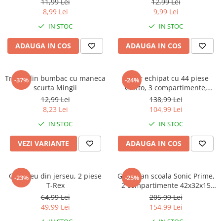
Warner
11,99 Lei
12,99 Lei
8,99 Lei
9,99 Lei
Cry Babies
IN STOC
IN STOC
Wonder Woman
The Grinch
ADAUGA IN COS
ADAUGA IN COS
FLAMINGO
Gorjuss
Tricou din bumbac cu maneca
Penar echipat cu 44 piese
Incaltaminte fete
-37%
-24%
scurta Mingii
Giotto, 3 compartimente,
Ghete si cizme fete
Hello Kitty
12,99 Lei
138,99 Lei
Pantofi fete
8,23 Lei
104,99 Lei
Pantofi sport fete
IN STOC
IN STOC
Papuci si slapi fete
VEZI VARIANTE
ADAUGA IN COS
Sandale fete
Compleu din jerseu, 2 piese
Ghiozdan scoala Sonic Prime,
-23%
-25%
T-Rex
2 compartimente 42x32x15
cm
64,99 Lei
205,99 Lei
49,99 Lei
154,99 Lei