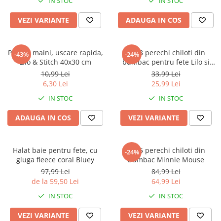
IN STOC
IN STOC
VEZI VARIANTE
ADAUGA IN COS
Prosop maini, uscare rapida,
Set 3 perechi chiloti din
-43%
-24%
Lilo & Stitch 40x30 cm
bumbac pentru fete Lilo si
Stitch
10,99 Lei
33,99 Lei
6,30 Lei
25,99 Lei
IN STOC
IN STOC
ADAUGA IN COS
VEZI VARIANTE
Halat baie pentru fete, cu
Set 5 perechi chiloti din
-24%
gluga fleece coral Bluey
bumbac Minnie Mouse
97,99 Lei
84,99 Lei
de la 59,50 Lei
64,99 Lei
IN STOC
IN STOC
VEZI VARIANTE
VEZI VARIANTE