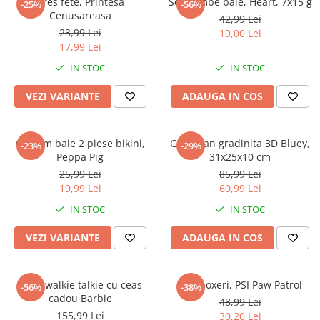
Dres fete, Printesa
Set bombe baie, Heart, 7x15 g
-25%
-56%
Cenusareasa
42,99 Lei
23,99 Lei
19,00 Lei
17,99 Lei
IN STOC
IN STOC
VEZI VARIANTE
ADAUGA IN COS
Costum baie 2 piese bikini,
Ghiozdan gradinita 3D Bluey,
-23%
-29%
Peppa Pig
31x25x10 cm
25,99 Lei
85,99 Lei
19,99 Lei
60,99 Lei
IN STOC
IN STOC
VEZI VARIANTE
ADAUGA IN COS
Set 2 walkie talkie cu ceas
Slip boxeri, PSI Paw Patrol
-56%
-38%
cadou Barbie
48,99 Lei
155,99 Lei
30,20 Lei