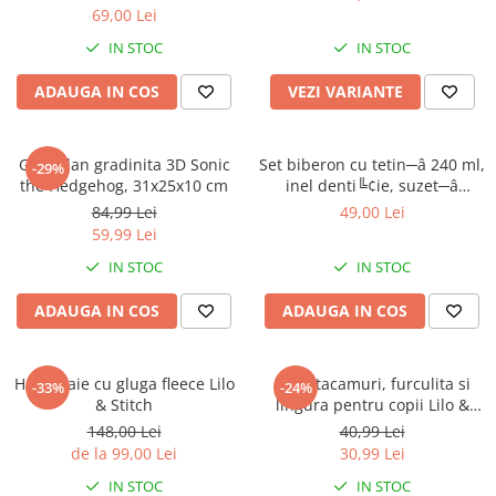
69,00 Lei
IN STOC
IN STOC
ADAUGA IN COS
VEZI VARIANTE
Ghiozdan gradinita 3D Sonic
Set biberon cu tetin─â 240 ml,
-29%
the Hedgehog, 31x25x10 cm
inel denti╚¢ie, suzet─â
ortodontic─â ╚Öi suport
84,99 Lei
49,00 Lei
pentru suzet─â, f─âr─â BPA,
59,99 Lei
Mickey Mouse
IN STOC
IN STOC
ADAUGA IN COS
ADAUGA IN COS
Halat baie cu gluga fleece Lilo
Set 2 tacamuri, furculita si
-33%
-24%
& Stitch
lingura pentru copii Lilo &
Stitch 15.5 cm
148,00 Lei
40,99 Lei
de la 99,00 Lei
30,99 Lei
IN STOC
IN STOC