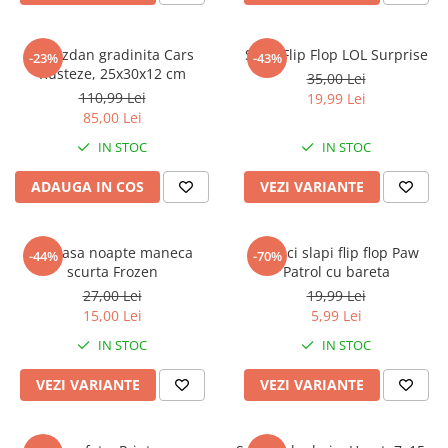
Ghiozdan gradinita Cars
Slapi Flip Flop LOL Surprise
-23%
-43%
Rusteze, 25x30x12 cm
35,00 Lei
110,99 Lei
19,99 Lei
85,00 Lei
IN STOC
IN STOC
ADAUGA IN COS
VEZI VARIANTE
Camasa noapte maneca
Papuci slapi flip flop Paw
-44%
-70%
scurta Frozen
Patrol cu bareta
27,00 Lei
19,99 Lei
15,00 Lei
5,99 Lei
IN STOC
IN STOC
VEZI VARIANTE
VEZI VARIANTE