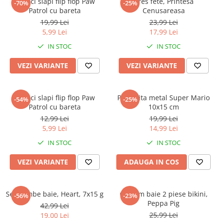
Papuci slapi flip flop Paw
Dres fete, Printesa
-70%
-25%
Patrol cu bareta
Cenusareasa
19,99 Lei
23,99 Lei
5,99 Lei
17,99 Lei
IN STOC
IN STOC
VEZI VARIANTE
VEZI VARIANTE
Papuci slapi flip flop Paw
Pusculita metal Super Mario
-54%
-25%
Patrol cu bareta
10x15 cm
12,99 Lei
19,99 Lei
5,99 Lei
14,99 Lei
IN STOC
IN STOC
VEZI VARIANTE
ADAUGA IN COS
Set bombe baie, Heart, 7x15 g
Costum baie 2 piese bikini,
-56%
-23%
Peppa Pig
42,99 Lei
25,99 Lei
19,00 Lei