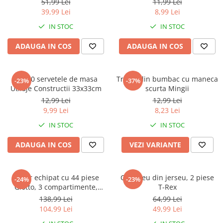
Warner
51,99 Lei
11,99 Lei
39,99 Lei
8,99 Lei
Cry Babies
IN STOC
IN STOC
Wonder Woman
The Grinch
ADAUGA IN COS
ADAUGA IN COS
FLAMINGO
Gorjuss
Set 20 servetele de masa
Tricou din bumbac cu maneca
Incaltaminte fete
-23%
-37%
Utilaje Constructii 33x33cm
scurta Mingii
Ghete si cizme fete
12,99 Lei
12,99 Lei
Pantofi fete
9,99 Lei
8,23 Lei
Pantofi sport fete
IN STOC
IN STOC
Papuci si slapi fete
ADAUGA IN COS
VEZI VARIANTE
Sandale fete
Penar echipat cu 44 piese
Compleu din jerseu, 2 piese
-24%
-23%
Giotto, 3 compartimente,
T-Rex
Hello Kitty
138,99 Lei
64,99 Lei
104,99 Lei
49,99 Lei