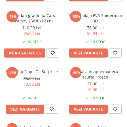
Ghiozdan gradinita Cars
Papuci plaja EVA Spiderman
-23%
-35%
Rusteze, 25x30x12 cm
3D
110,99 Lei
78,00 Lei
85,00 Lei
50,94 Lei
IN STOC
IN STOC
ADAUGA IN COS
VEZI VARIANTE
Slapi Flip Flop LOL Surprise
Camasa noapte maneca
-43%
-44%
scurta Frozen
35,00 Lei
27,00 Lei
19,99 Lei
15,00 Lei
IN STOC
IN STOC
VEZI VARIANTE
VEZI VARIANTE