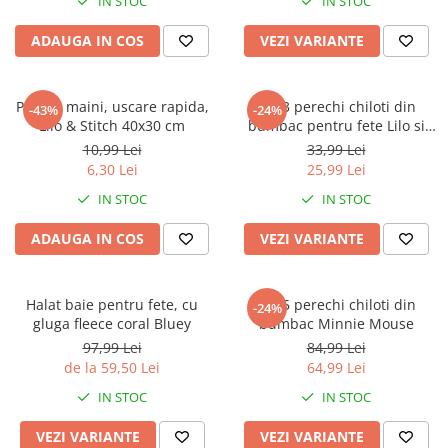
IN STOC
IN STOC
ADAUGA IN COS
VEZI VARIANTE
Prosop maini, uscare rapida,
Set 3 perechi chiloti din
-43%
-24%
Lilo & Stitch 40x30 cm
bumbac pentru fete Lilo si
Stitch
10,99 Lei
33,99 Lei
6,30 Lei
25,99 Lei
IN STOC
IN STOC
ADAUGA IN COS
VEZI VARIANTE
Halat baie pentru fete, cu
Set 5 perechi chiloti din
-24%
gluga fleece coral Bluey
bumbac Minnie Mouse
97,99 Lei
84,99 Lei
de la 59,50 Lei
64,99 Lei
IN STOC
IN STOC
VEZI VARIANTE
VEZI VARIANTE