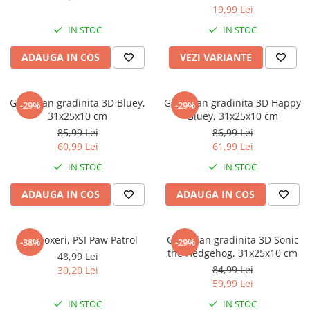
19,99 Lei
IN STOC
IN STOC
ADAUGA IN COS
VEZI VARIANTE
Ghiozdan gradinita 3D Bluey,
Ghiozdan gradinita 3D Happy
-29%
-29%
31x25x10 cm
Bluey, 31x25x10 cm
85,99 Lei
86,99 Lei
60,99 Lei
61,99 Lei
IN STOC
IN STOC
ADAUGA IN COS
ADAUGA IN COS
Slip boxeri, PSI Paw Patrol
Ghiozdan gradinita 3D Sonic
-38%
-29%
the Hedgehog, 31x25x10 cm
48,99 Lei
84,99 Lei
30,20 Lei
59,99 Lei
IN STOC
IN STOC