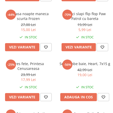
Camasa noapte maneca
Papuci slapi flip flop Paw
-44%
-70%
scurta Frozen
Patrol cu bareta
27,00 Lei
19,99 Lei
15,00 Lei
5,99 Lei
IN STOC
IN STOC
VEZI VARIANTE
VEZI VARIANTE
Dres fete, Printesa
Set bombe baie, Heart, 7x15 g
-25%
-56%
Cenusareasa
42,99 Lei
23,99 Lei
19,00 Lei
17,99 Lei
IN STOC
IN STOC
VEZI VARIANTE
ADAUGA IN COS