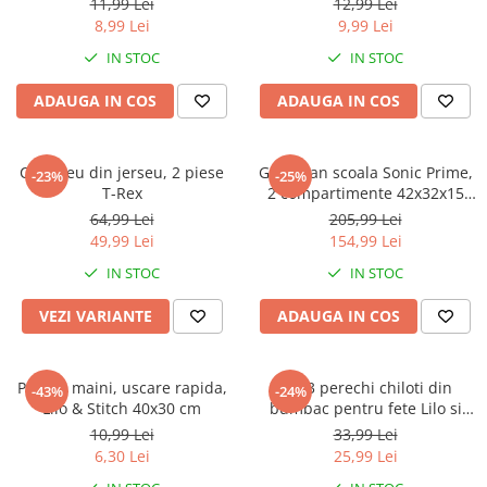
Warner
11,99 Lei
12,99 Lei
8,99 Lei
9,99 Lei
Cry Babies
IN STOC
IN STOC
Wonder Woman
The Grinch
ADAUGA IN COS
ADAUGA IN COS
FLAMINGO
Gorjuss
Compleu din jerseu, 2 piese
Ghiozdan scoala Sonic Prime,
Incaltaminte fete
-23%
-25%
T-Rex
2 compartimente 42x32x15
Ghete si cizme fete
cm
64,99 Lei
205,99 Lei
Pantofi fete
49,99 Lei
154,99 Lei
Pantofi sport fete
IN STOC
IN STOC
Papuci si slapi fete
VEZI VARIANTE
ADAUGA IN COS
Sandale fete
Prosop maini, uscare rapida,
Set 3 perechi chiloti din
-43%
-24%
Lilo & Stitch 40x30 cm
bumbac pentru fete Lilo si
Stitch
10,99 Lei
33,99 Lei
6,30 Lei
25,99 Lei