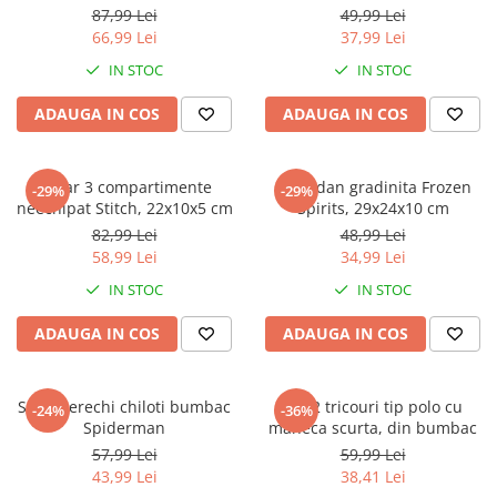
Jurassic World
Peppa Pig
Skateboard
87,99 Lei
49,99 Lei
Batman
Printesele Disney
Casti protectie sport
66,99 Lei
37,99 Lei
Minions
Sonic
Manusi sport
IN STOC
IN STOC
Peppa Pig
Barbie
Vehicule
ADAUGA IN COS
ADAUGA IN COS
Star Wars
Disney
Casute si Locuri de joaca
Real Madrid
Harry Potter
Corturi si casute copii
R-Walker
Mickey Mouse Disney
Penar 3 compartimente
Ghiozdan gradinita Frozen
Sporturi de interior
-29%
-29%
Pokemon
Baby Shark
neechipat Stitch, 22x10x5 cm
Spirits, 29x24x10 cm
Baby Shark
Ladybug
82,99 Lei
48,99 Lei
58,99 Lei
34,99 Lei
Lion King
Minecraft
Marvel
Trolls
IN STOC
IN STOC
Testoasele Ninja
Pokemon
ADAUGA IN COS
ADAUGA IN COS
Fireman Sam
Pink Panther
PJ Masks
SuperZings
Disney
Bing
Set 5 perechi chiloti bumbac
Set 2 tricouri tip polo cu
-24%
-36%
Spiderman
maneca scurta, din bumbac
Frozen Disney
Marie Cat
57,99 Lei
59,99 Lei
Lotto
Unicorn
43,99 Lei
38,41 Lei
Bing
R-Walker