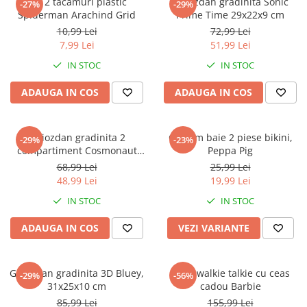
Set 2 tacamuri plastic
Ghiozdan gradinita Sonic
-27%
-29%
Spiderman Arachind Grid
Prime Time 29x22x9 cm
10,99 Lei
72,99 Lei
7,99 Lei
51,99 Lei
IN STOC
IN STOC
ADAUGA IN COS
ADAUGA IN COS
Ghiozdan gradinita 2
Costum baie 2 piese bikini,
-29%
-23%
compartiment Cosmonaut
Peppa Pig
Space Explorer, 33x23x10 cm
68,99 Lei
25,99 Lei
48,99 Lei
19,99 Lei
IN STOC
IN STOC
ADAUGA IN COS
VEZI VARIANTE
Ghiozdan gradinita 3D Bluey,
Set 2 walkie talkie cu ceas
-29%
-56%
31x25x10 cm
cadou Barbie
85,99 Lei
155,99 Lei