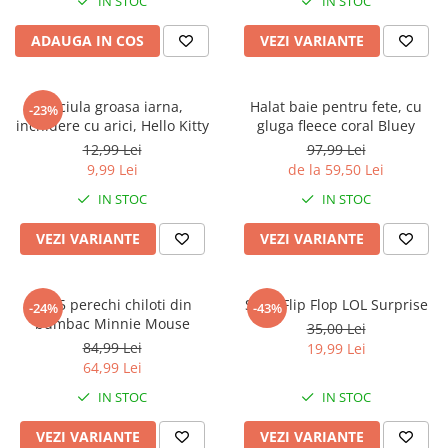
IN STOC
IN STOC
ADAUGA IN COS
VEZI VARIANTE
Caciula groasa iarna,
Halat baie pentru fete, cu
-23%
inchidere cu arici, Hello Kitty
gluga fleece coral Bluey
12,99 Lei
97,99 Lei
9,99 Lei
de la 59,50 Lei
IN STOC
IN STOC
VEZI VARIANTE
VEZI VARIANTE
Set 5 perechi chiloti din
Slapi Flip Flop LOL Surprise
-24%
-43%
bumbac Minnie Mouse
35,00 Lei
84,99 Lei
19,99 Lei
64,99 Lei
IN STOC
IN STOC
VEZI VARIANTE
VEZI VARIANTE