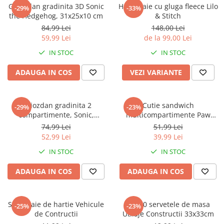
Captain america
Marvel
Ghiozdan gradinita 3D Sonic
Halat baie cu gluga fleece Lilo
-29%
-33%
the Hedgehog, 31x25x10 cm
& Stitch
Bakugan
Monsters Inc.
84,99 Lei
148,00 Lei
Liga Dreptatii
The Elf
59,99 Lei
de la 99,00 Lei
Buzz Lightyear
Faro
IN STOC
IN STOC
My Little Pony
La casa de papel
Planes
Nasa
ADAUGA IN COS
VEZI VARIANTE
EplusM
Kids Euroswan
Tom & Jerry
Rainbow High
Ghiozdan gradinita 2
Cutie sandwich
-29%
-23%
Transformers
Garfield
compartimente, Sonic,
multicompartimente Paw
Arditex
Ben 10
30x25x12 cm
Patrol Superpowers
74,99 Lei
51,99 Lei
Top Wings
Petshop
52,99 Lei
39,99 Lei
Incaltaminte baieti
Nightmare before Christmas
IN STOC
IN STOC
Alice in Wonderland
Ghete si cizme baieti
ADAUGA IN COS
ADAUGA IN COS
EplusM
Pantofi baieti
Nella The Princess Knight
Pantofi sport baieti
Perletti
Papuci si slapi baieti
Set 4 paie de hartie Vehicule
Set 20 servetele de masa
-25%
-23%
Arditex
de Contructii
Utilaje Constructii 33x33cm
Sandale baieti