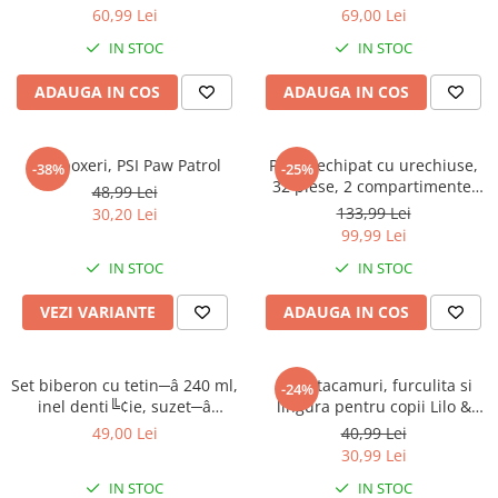
60,99 Lei
69,00 Lei
IN STOC
IN STOC
ADAUGA IN COS
ADAUGA IN COS
Slip boxeri, PSI Paw Patrol
Penar echipat cu urechiuse,
-38%
-25%
32 piese, 2 compartimente,
48,99 Lei
Gabby's Dollhouse
133,99 Lei
30,20 Lei
99,99 Lei
IN STOC
IN STOC
VEZI VARIANTE
ADAUGA IN COS
Set biberon cu tetin─â 240 ml,
Set 2 tacamuri, furculita si
-24%
inel denti╚¢ie, suzet─â
lingura pentru copii Lilo &
ortodontic─â ╚Öi suport
Stitch 15.5 cm
49,00 Lei
40,99 Lei
pentru suzet─â, f─âr─â BPA,
30,99 Lei
Mickey Mouse
IN STOC
IN STOC