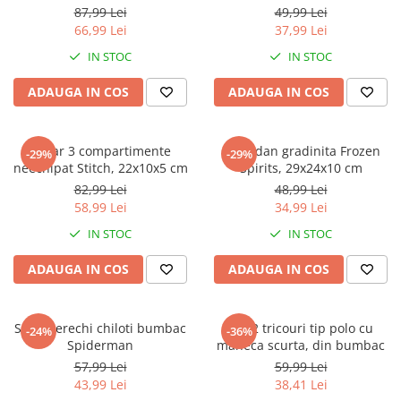
Jurassic World
Peppa Pig
Skateboard
87,99 Lei
49,99 Lei
Batman
Printesele Disney
Casti protectie sport
66,99 Lei
37,99 Lei
Minions
Sonic
Manusi sport
IN STOC
IN STOC
Peppa Pig
Barbie
Vehicule
ADAUGA IN COS
ADAUGA IN COS
Star Wars
Disney
Casute si Locuri de joaca
Real Madrid
Harry Potter
Corturi si casute copii
R-Walker
Mickey Mouse Disney
Penar 3 compartimente
Ghiozdan gradinita Frozen
Sporturi de interior
-29%
-29%
Pokemon
Baby Shark
neechipat Stitch, 22x10x5 cm
Spirits, 29x24x10 cm
Baby Shark
Ladybug
82,99 Lei
48,99 Lei
58,99 Lei
34,99 Lei
Lion King
Minecraft
Marvel
Trolls
IN STOC
IN STOC
Testoasele Ninja
Pokemon
ADAUGA IN COS
ADAUGA IN COS
Fireman Sam
Pink Panther
PJ Masks
SuperZings
Disney
Bing
Set 5 perechi chiloti bumbac
Set 2 tricouri tip polo cu
-24%
-36%
Spiderman
maneca scurta, din bumbac
Frozen Disney
Marie Cat
57,99 Lei
59,99 Lei
Lotto
Unicorn
43,99 Lei
38,41 Lei
Bing
R-Walker