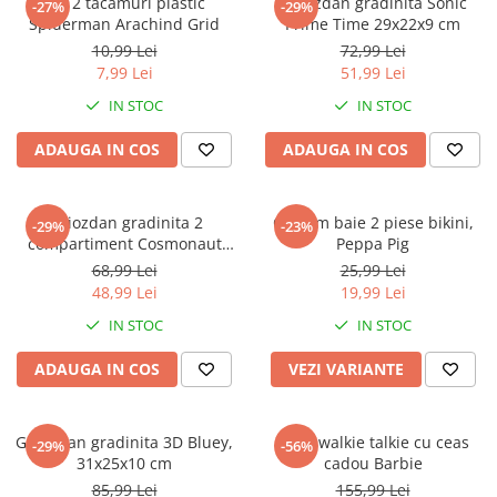
Set 2 tacamuri plastic
Ghiozdan gradinita Sonic
-27%
-29%
Spiderman Arachind Grid
Prime Time 29x22x9 cm
10,99 Lei
72,99 Lei
7,99 Lei
51,99 Lei
IN STOC
IN STOC
ADAUGA IN COS
ADAUGA IN COS
Ghiozdan gradinita 2
Costum baie 2 piese bikini,
-29%
-23%
compartiment Cosmonaut
Peppa Pig
Space Explorer, 33x23x10 cm
68,99 Lei
25,99 Lei
48,99 Lei
19,99 Lei
IN STOC
IN STOC
ADAUGA IN COS
VEZI VARIANTE
Ghiozdan gradinita 3D Bluey,
Set 2 walkie talkie cu ceas
-29%
-56%
31x25x10 cm
cadou Barbie
85,99 Lei
155,99 Lei