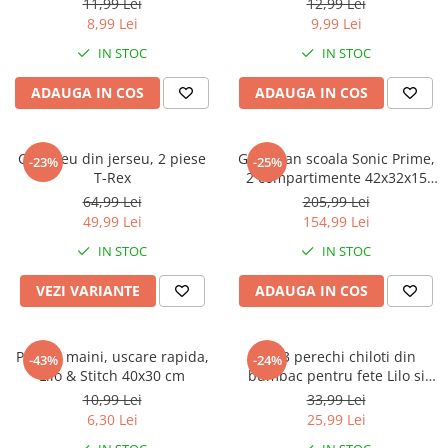
Warner
11,99 Lei
12,99 Lei
8,99 Lei
9,99 Lei
Cry Babies
IN STOC
IN STOC
Wonder Woman
The Grinch
ADAUGA IN COS
ADAUGA IN COS
FLAMINGO
Gorjuss
Compleu din jerseu, 2 piese
Ghiozdan scoala Sonic Prime,
Incaltaminte fete
-23%
-25%
T-Rex
2 compartimente 42x32x15
Ghete si cizme fete
cm
64,99 Lei
205,99 Lei
Pantofi fete
49,99 Lei
154,99 Lei
Pantofi sport fete
IN STOC
IN STOC
Papuci si slapi fete
VEZI VARIANTE
ADAUGA IN COS
Sandale fete
Prosop maini, uscare rapida,
Set 3 perechi chiloti din
-43%
-24%
Lilo & Stitch 40x30 cm
bumbac pentru fete Lilo si
Stitch
10,99 Lei
33,99 Lei
6,30 Lei
25,99 Lei