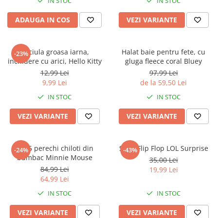
IN STOC
IN STOC
ADAUGA IN COS
VEZI VARIANTE
Caciula groasa iarna,
Halat baie pentru fete, cu
-23%
inchidere cu arici, Hello Kitty
gluga fleece coral Bluey
12,99 Lei
97,99 Lei
9,99 Lei
de la 59,50 Lei
IN STOC
IN STOC
VEZI VARIANTE
VEZI VARIANTE
Set 5 perechi chiloti din
Slapi Flip Flop LOL Surprise
-24%
-43%
bumbac Minnie Mouse
35,00 Lei
84,99 Lei
19,99 Lei
64,99 Lei
IN STOC
IN STOC
VEZI VARIANTE
VEZI VARIANTE