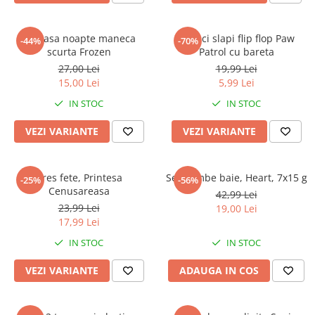
Camasa noapte maneca
Papuci slapi flip flop Paw
-44%
-70%
scurta Frozen
Patrol cu bareta
27,00 Lei
19,99 Lei
15,00 Lei
5,99 Lei
IN STOC
IN STOC
VEZI VARIANTE
VEZI VARIANTE
Dres fete, Printesa
Set bombe baie, Heart, 7x15 g
-25%
-56%
Cenusareasa
42,99 Lei
23,99 Lei
19,00 Lei
17,99 Lei
IN STOC
IN STOC
VEZI VARIANTE
ADAUGA IN COS