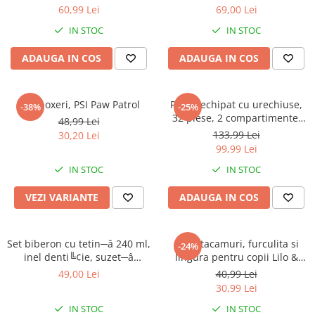
60,99 Lei
69,00 Lei
IN STOC
IN STOC
ADAUGA IN COS
ADAUGA IN COS
Slip boxeri, PSI Paw Patrol
Penar echipat cu urechiuse,
-38%
-25%
32 piese, 2 compartimente,
48,99 Lei
Gabby's Dollhouse
133,99 Lei
30,20 Lei
99,99 Lei
IN STOC
IN STOC
VEZI VARIANTE
ADAUGA IN COS
Set biberon cu tetin─â 240 ml,
Set 2 tacamuri, furculita si
-24%
inel denti╚¢ie, suzet─â
lingura pentru copii Lilo &
ortodontic─â ╚Öi suport
Stitch 15.5 cm
49,00 Lei
40,99 Lei
pentru suzet─â, f─âr─â BPA,
30,99 Lei
Mickey Mouse
IN STOC
IN STOC