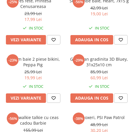
Dres fete, Printesa
Set bombe baie, Heart, 7x15 g
-25%
-56%
Cenusareasa
42,99 Lei
23,99 Lei
19,00 Lei
17,99 Lei
IN STOC
IN STOC
VEZI VARIANTE
ADAUGA IN COS
Costum baie 2 piese bikini,
Ghiozdan gradinita 3D Bluey,
-23%
-29%
Peppa Pig
31x25x10 cm
25,99 Lei
85,99 Lei
19,99 Lei
60,99 Lei
IN STOC
IN STOC
VEZI VARIANTE
ADAUGA IN COS
Set 2 walkie talkie cu ceas
Slip boxeri, PSI Paw Patrol
-56%
-38%
cadou Barbie
48,99 Lei
155,99 Lei
30,20 Lei