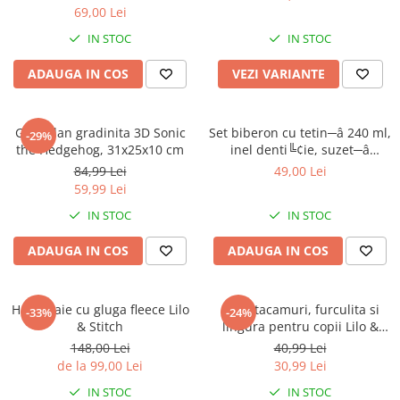
69,00 Lei
IN STOC
IN STOC
ADAUGA IN COS
VEZI VARIANTE
Ghiozdan gradinita 3D Sonic
Set biberon cu tetin─â 240 ml,
-29%
the Hedgehog, 31x25x10 cm
inel denti╚¢ie, suzet─â
ortodontic─â ╚Öi suport
84,99 Lei
49,00 Lei
pentru suzet─â, f─âr─â BPA,
59,99 Lei
Mickey Mouse
IN STOC
IN STOC
ADAUGA IN COS
ADAUGA IN COS
Halat baie cu gluga fleece Lilo
Set 2 tacamuri, furculita si
-33%
-24%
& Stitch
lingura pentru copii Lilo &
Stitch 15.5 cm
148,00 Lei
40,99 Lei
de la 99,00 Lei
30,99 Lei
IN STOC
IN STOC