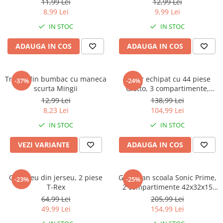
Warner
11,99 Lei
12,99 Lei
8,99 Lei
9,99 Lei
Cry Babies
IN STOC
IN STOC
Wonder Woman
The Grinch
ADAUGA IN COS
ADAUGA IN COS
FLAMINGO
Gorjuss
Tricou din bumbac cu maneca
Penar echipat cu 44 piese
Incaltaminte fete
-37%
-24%
scurta Mingii
Giotto, 3 compartimente,
Ghete si cizme fete
Hello Kitty
12,99 Lei
138,99 Lei
Pantofi fete
8,23 Lei
104,99 Lei
Pantofi sport fete
IN STOC
IN STOC
Papuci si slapi fete
VEZI VARIANTE
ADAUGA IN COS
Sandale fete
Compleu din jerseu, 2 piese
Ghiozdan scoala Sonic Prime,
-23%
-25%
T-Rex
2 compartimente 42x32x15
cm
64,99 Lei
205,99 Lei
49,99 Lei
154,99 Lei