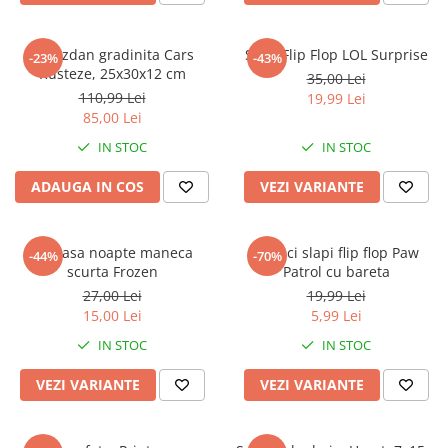
Ghiozdan gradinita Cars
Slapi Flip Flop LOL Surprise
-23%
-43%
Rusteze, 25x30x12 cm
35,00 Lei
110,99 Lei
19,99 Lei
85,00 Lei
IN STOC
IN STOC
ADAUGA IN COS
VEZI VARIANTE
Camasa noapte maneca
Papuci slapi flip flop Paw
-44%
-70%
scurta Frozen
Patrol cu bareta
27,00 Lei
19,99 Lei
15,00 Lei
5,99 Lei
IN STOC
IN STOC
VEZI VARIANTE
VEZI VARIANTE