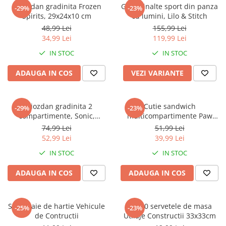
Captain america
Marvel
Ghiozdan gradinita Frozen
Ghete inalte sport din panza
-29%
-23%
Spirits, 29x24x10 cm
cu lumini, Lilo & Stitch
Bakugan
Monsters Inc.
48,99 Lei
155,99 Lei
Liga Dreptatii
The Elf
34,99 Lei
119,99 Lei
Buzz Lightyear
Faro
IN STOC
IN STOC
My Little Pony
La casa de papel
Planes
Nasa
ADAUGA IN COS
VEZI VARIANTE
EplusM
Kids Euroswan
Tom & Jerry
Rainbow High
Ghiozdan gradinita 2
Cutie sandwich
-29%
-23%
Transformers
Garfield
compartimente, Sonic,
multicompartimente Paw
Arditex
Ben 10
30x25x12 cm
Patrol Superpowers
74,99 Lei
51,99 Lei
Top Wings
Petshop
52,99 Lei
39,99 Lei
Incaltaminte baieti
Nightmare before Christmas
IN STOC
IN STOC
Alice in Wonderland
Ghete si cizme baieti
ADAUGA IN COS
ADAUGA IN COS
EplusM
Pantofi baieti
Nella The Princess Knight
Pantofi sport baieti
Perletti
Papuci si slapi baieti
Set 4 paie de hartie Vehicule
Set 20 servetele de masa
-25%
-23%
Arditex
de Contructii
Utilaje Constructii 33x33cm
Sandale baieti