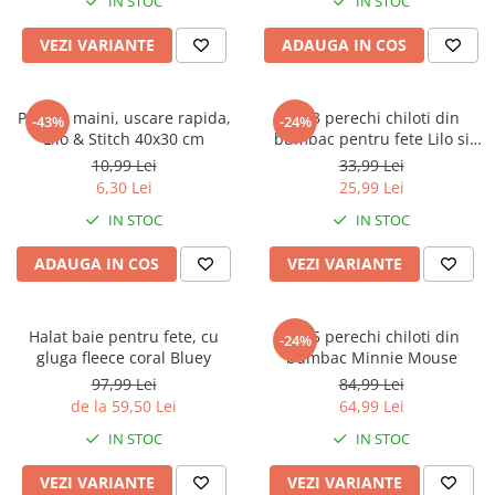
IN STOC
IN STOC
VEZI VARIANTE
ADAUGA IN COS
Prosop maini, uscare rapida,
Set 3 perechi chiloti din
-43%
-24%
Lilo & Stitch 40x30 cm
bumbac pentru fete Lilo si
Stitch
10,99 Lei
33,99 Lei
6,30 Lei
25,99 Lei
IN STOC
IN STOC
ADAUGA IN COS
VEZI VARIANTE
Halat baie pentru fete, cu
Set 5 perechi chiloti din
-24%
gluga fleece coral Bluey
bumbac Minnie Mouse
97,99 Lei
84,99 Lei
de la 59,50 Lei
64,99 Lei
IN STOC
IN STOC
VEZI VARIANTE
VEZI VARIANTE