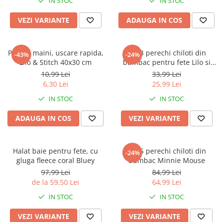
IN STOC
IN STOC
VEZI VARIANTE
ADAUGA IN COS
Prosop maini, uscare rapida,
Set 3 perechi chiloti din
-43%
-24%
Lilo & Stitch 40x30 cm
bumbac pentru fete Lilo si
Stitch
10,99 Lei
33,99 Lei
6,30 Lei
25,99 Lei
IN STOC
IN STOC
ADAUGA IN COS
VEZI VARIANTE
Halat baie pentru fete, cu
Set 5 perechi chiloti din
-24%
gluga fleece coral Bluey
bumbac Minnie Mouse
97,99 Lei
84,99 Lei
de la 59,50 Lei
64,99 Lei
IN STOC
IN STOC
VEZI VARIANTE
VEZI VARIANTE