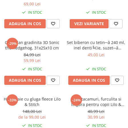
69,00 Lei
IN STOC
IN STOC
ADAUGA IN COS
VEZI VARIANTE
Ghiozdan gradinita 3D Sonic
Set biberon cu tetin─â 240 ml,
-29%
the Hedgehog, 31x25x10 cm
inel denti╚¢ie, suzet─â
ortodontic─â ╚Öi suport
84,99 Lei
49,00 Lei
pentru suzet─â, f─âr─â BPA,
59,99 Lei
Mickey Mouse
IN STOC
IN STOC
ADAUGA IN COS
ADAUGA IN COS
Halat baie cu gluga fleece Lilo
Set 2 tacamuri, furculita si
-33%
-24%
& Stitch
lingura pentru copii Lilo &
Stitch 15.5 cm
148,00 Lei
40,99 Lei
de la 99,00 Lei
30,99 Lei
IN STOC
IN STOC