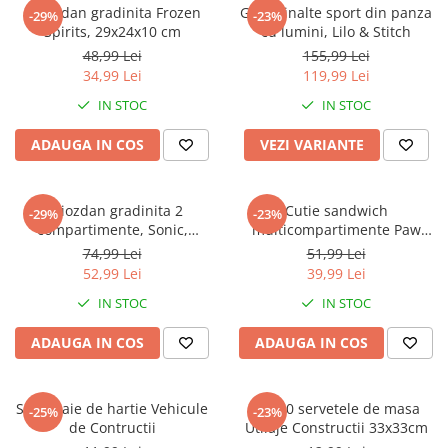
Captain america
Marvel
Ghiozdan gradinita Frozen
Ghete inalte sport din panza
-29%
-23%
Spirits, 29x24x10 cm
cu lumini, Lilo & Stitch
Bakugan
Monsters Inc.
48,99 Lei
155,99 Lei
Liga Dreptatii
The Elf
34,99 Lei
119,99 Lei
Buzz Lightyear
Faro
IN STOC
IN STOC
My Little Pony
La casa de papel
Planes
Nasa
ADAUGA IN COS
VEZI VARIANTE
EplusM
Kids Euroswan
Tom & Jerry
Rainbow High
Ghiozdan gradinita 2
Cutie sandwich
-29%
-23%
Transformers
Garfield
compartimente, Sonic,
multicompartimente Paw
Arditex
Ben 10
30x25x12 cm
Patrol Superpowers
74,99 Lei
51,99 Lei
Top Wings
Petshop
52,99 Lei
39,99 Lei
Incaltaminte baieti
Nightmare before Christmas
IN STOC
IN STOC
Alice in Wonderland
Ghete si cizme baieti
ADAUGA IN COS
ADAUGA IN COS
EplusM
Pantofi baieti
Nella The Princess Knight
Pantofi sport baieti
Perletti
Papuci si slapi baieti
Set 4 paie de hartie Vehicule
Set 20 servetele de masa
-25%
-23%
Arditex
de Contructii
Utilaje Constructii 33x33cm
Sandale baieti