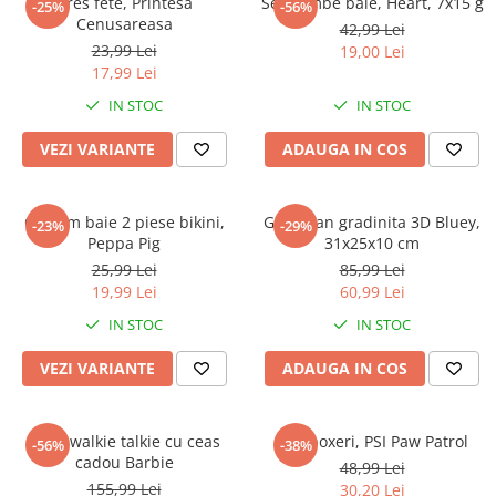
Dres fete, Printesa
Set bombe baie, Heart, 7x15 g
-25%
-56%
Cenusareasa
42,99 Lei
23,99 Lei
19,00 Lei
17,99 Lei
IN STOC
IN STOC
VEZI VARIANTE
ADAUGA IN COS
Costum baie 2 piese bikini,
Ghiozdan gradinita 3D Bluey,
-23%
-29%
Peppa Pig
31x25x10 cm
25,99 Lei
85,99 Lei
19,99 Lei
60,99 Lei
IN STOC
IN STOC
VEZI VARIANTE
ADAUGA IN COS
Set 2 walkie talkie cu ceas
Slip boxeri, PSI Paw Patrol
-56%
-38%
cadou Barbie
48,99 Lei
155,99 Lei
30,20 Lei