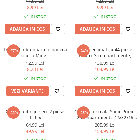
Warner
11,99 Lei
12,99 Lei
8,99 Lei
9,99 Lei
Cry Babies
IN STOC
IN STOC
Wonder Woman
The Grinch
ADAUGA IN COS
ADAUGA IN COS
FLAMINGO
Gorjuss
Tricou din bumbac cu maneca
Penar echipat cu 44 piese
Incaltaminte fete
-37%
-24%
scurta Mingii
Giotto, 3 compartimente,
Ghete si cizme fete
Hello Kitty
12,99 Lei
138,99 Lei
Pantofi fete
8,23 Lei
104,99 Lei
Pantofi sport fete
IN STOC
IN STOC
Papuci si slapi fete
VEZI VARIANTE
ADAUGA IN COS
Sandale fete
Compleu din jerseu, 2 piese
Ghiozdan scoala Sonic Prime,
-23%
-25%
T-Rex
2 compartimente 42x32x15
cm
64,99 Lei
205,99 Lei
49,99 Lei
154,99 Lei