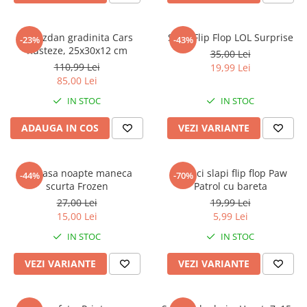
Ghiozdan gradinita Cars
Slapi Flip Flop LOL Surprise
-23%
-43%
Rusteze, 25x30x12 cm
35,00 Lei
110,99 Lei
19,99 Lei
85,00 Lei
IN STOC
IN STOC
ADAUGA IN COS
VEZI VARIANTE
Camasa noapte maneca
Papuci slapi flip flop Paw
-44%
-70%
scurta Frozen
Patrol cu bareta
27,00 Lei
19,99 Lei
15,00 Lei
5,99 Lei
IN STOC
IN STOC
VEZI VARIANTE
VEZI VARIANTE