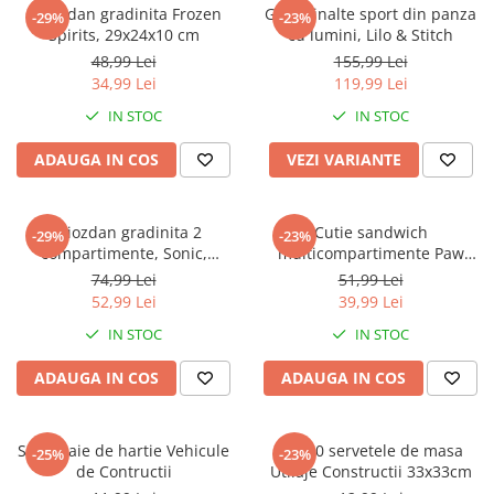
Captain america
Marvel
Ghiozdan gradinita Frozen
Ghete inalte sport din panza
-29%
-23%
Spirits, 29x24x10 cm
cu lumini, Lilo & Stitch
Bakugan
Monsters Inc.
48,99 Lei
155,99 Lei
Liga Dreptatii
The Elf
34,99 Lei
119,99 Lei
Buzz Lightyear
Faro
IN STOC
IN STOC
My Little Pony
La casa de papel
Planes
Nasa
ADAUGA IN COS
VEZI VARIANTE
EplusM
Kids Euroswan
Tom & Jerry
Rainbow High
Ghiozdan gradinita 2
Cutie sandwich
-29%
-23%
Transformers
Garfield
compartimente, Sonic,
multicompartimente Paw
Arditex
Ben 10
30x25x12 cm
Patrol Superpowers
74,99 Lei
51,99 Lei
Top Wings
Petshop
52,99 Lei
39,99 Lei
Incaltaminte baieti
Nightmare before Christmas
IN STOC
IN STOC
Alice in Wonderland
Ghete si cizme baieti
ADAUGA IN COS
ADAUGA IN COS
EplusM
Pantofi baieti
Nella The Princess Knight
Pantofi sport baieti
Perletti
Papuci si slapi baieti
Set 4 paie de hartie Vehicule
Set 20 servetele de masa
-25%
-23%
Arditex
de Contructii
Utilaje Constructii 33x33cm
Sandale baieti