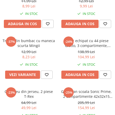
Warner
11,99 Lei
12,99 Lei
8,99 Lei
9,99 Lei
Cry Babies
IN STOC
IN STOC
Wonder Woman
The Grinch
ADAUGA IN COS
ADAUGA IN COS
FLAMINGO
Gorjuss
Tricou din bumbac cu maneca
Penar echipat cu 44 piese
Incaltaminte fete
-37%
-24%
scurta Mingii
Giotto, 3 compartimente,
Ghete si cizme fete
Hello Kitty
12,99 Lei
138,99 Lei
Pantofi fete
8,23 Lei
104,99 Lei
Pantofi sport fete
IN STOC
IN STOC
Papuci si slapi fete
VEZI VARIANTE
ADAUGA IN COS
Sandale fete
Compleu din jerseu, 2 piese
Ghiozdan scoala Sonic Prime,
-23%
-25%
T-Rex
2 compartimente 42x32x15
cm
64,99 Lei
205,99 Lei
49,99 Lei
154,99 Lei