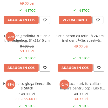
69,00 Lei
IN STOC
IN STOC
ADAUGA IN COS
VEZI VARIANTE
Ghiozdan gradinita 3D Sonic
Set biberon cu tetin─â 240 ml,
-29%
the Hedgehog, 31x25x10 cm
inel denti╚¢ie, suzet─â
ortodontic─â ╚Öi suport
84,99 Lei
49,00 Lei
pentru suzet─â, f─âr─â BPA,
59,99 Lei
Mickey Mouse
IN STOC
IN STOC
ADAUGA IN COS
ADAUGA IN COS
Halat baie cu gluga fleece Lilo
Set 2 tacamuri, furculita si
-33%
-24%
& Stitch
lingura pentru copii Lilo &
Stitch 15.5 cm
148,00 Lei
40,99 Lei
de la 99,00 Lei
30,99 Lei
IN STOC
IN STOC