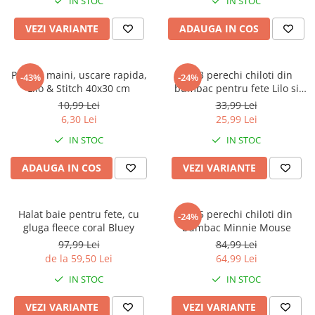
IN STOC
IN STOC
VEZI VARIANTE
ADAUGA IN COS
Prosop maini, uscare rapida,
Set 3 perechi chiloti din
-43%
-24%
Lilo & Stitch 40x30 cm
bumbac pentru fete Lilo si
Stitch
10,99 Lei
33,99 Lei
6,30 Lei
25,99 Lei
IN STOC
IN STOC
ADAUGA IN COS
VEZI VARIANTE
Halat baie pentru fete, cu
Set 5 perechi chiloti din
-24%
gluga fleece coral Bluey
bumbac Minnie Mouse
97,99 Lei
84,99 Lei
de la 59,50 Lei
64,99 Lei
IN STOC
IN STOC
VEZI VARIANTE
VEZI VARIANTE