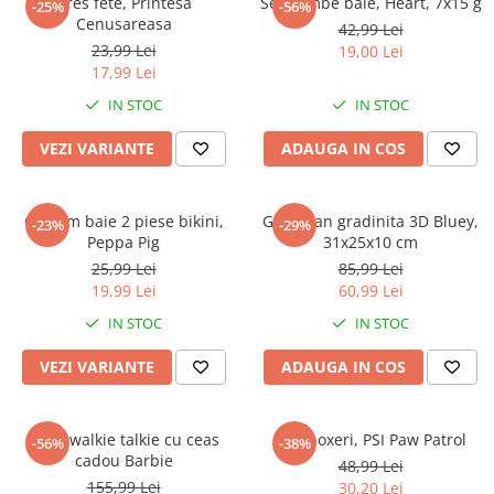
Dres fete, Printesa
Set bombe baie, Heart, 7x15 g
-25%
-56%
Cenusareasa
42,99 Lei
23,99 Lei
19,00 Lei
17,99 Lei
IN STOC
IN STOC
VEZI VARIANTE
ADAUGA IN COS
Costum baie 2 piese bikini,
Ghiozdan gradinita 3D Bluey,
-23%
-29%
Peppa Pig
31x25x10 cm
25,99 Lei
85,99 Lei
19,99 Lei
60,99 Lei
IN STOC
IN STOC
VEZI VARIANTE
ADAUGA IN COS
Set 2 walkie talkie cu ceas
Slip boxeri, PSI Paw Patrol
-56%
-38%
cadou Barbie
48,99 Lei
155,99 Lei
30,20 Lei