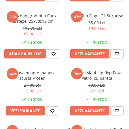
Ghiozdan gradinita Cars
Slapi Flip Flop LOL Surprise
-23%
-43%
Rusteze, 25x30x12 cm
35,00 Lei
110,99 Lei
19,99 Lei
85,00 Lei
IN STOC
IN STOC
ADAUGA IN COS
VEZI VARIANTE
Camasa noapte maneca
Papuci slapi flip flop Paw
-44%
-70%
scurta Frozen
Patrol cu bareta
27,00 Lei
19,99 Lei
15,00 Lei
5,99 Lei
IN STOC
IN STOC
VEZI VARIANTE
VEZI VARIANTE