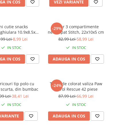
GA IN COS
VEZI VARIANTE
ni cutie snacks
Penar 3 compartimente
-29%
ghiulara 10.9x8.5x4
neechipat Stitch, 22x10x5 cm
, Mickey Mouse
,99 Lei
8,99 Lei
82,99 Lei
58,99 Lei
IN STOC
IN STOC
GA IN COS
ADAUGA IN COS
tricouri tip polo cu
Trusa de colorat valiza Paw
-24%
scurta, din bumbac
Patrol Rescue 42 piese
99 Lei
38,41 Lei
87,99 Lei
66,99 Lei
IN STOC
IN STOC
 VARIANTE
ADAUGA IN COS