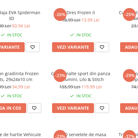
plaja EVA Spiderman
Dres Frozen II
Cutie pa
-26%
-25%
3D
Paw
18,99 Lei
13,99 Lei
00 Lei
50,94 Lei
23,
IN STOC
IN STOC
VARIANTE
VEZI VARIANTE
ADAU
n gradinita Frozen
Ghete inalte sport din panza
Ghio
-23%
-29%
its, 29x24x10 cm
cu lumini, Lilo & Stitch
compa
99 Lei
34,99 Lei
155,99 Lei
119,99 Lei
74,
IN STOC
IN STOC
A IN COS
VEZI VARIANTE
ADAU
ie de hartie Vehicule
Set 20 servetele de masa
Tricou d
-23%
-37%