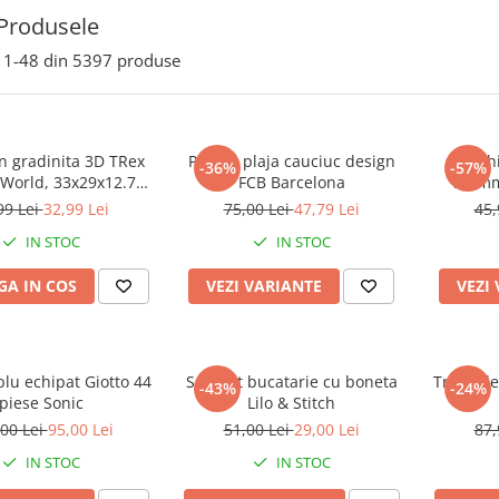
Produsele
1-
48
din
5397
produse
n gradinita 3D TRex
Papuci plaja cauciuc design
Roch
-36%
-57%
 World, 33x29x12.75
FCB Barcelona
Shimm
cm
99 Lei
32,99 Lei
75,00 Lei
47,79 Lei
45,
IN STOC
IN STOC
A IN COS
VEZI VARIANTE
VEZI
plu echipat Giotto 44
Set sort bucatarie cu boneta
Trusa de 
-43%
-24%
piese Sonic
Lilo & Stitch
00 Lei
95,00 Lei
51,00 Lei
29,00 Lei
87,
IN STOC
IN STOC