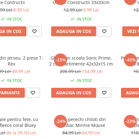
e Contructii
Utilaje Constructii 33x33cm
,99 Lei
8,99 Lei
12,99 Lei
9,99 Lei
12
IN STOC
IN STOC
A IN COS
ADAUGA IN COS
VEZI
in jerseu, 2 piese T-
Ghiozdan scoala Sonic Prime,
Prosop m
-25%
-43%
Rex
2 compartimente 42x32x15 cm
Lilo 
99 Lei
49,99 Lei
205,99 Lei
154,99 Lei
10
IN STOC
IN STOC
VARIANTE
ADAUGA IN COS
ADAU
aie pentru fete, cu
Set 5 perechi chiloti din
Ghiozd
-24%
-23%
fleece coral Bluey
bumbac Minnie Mouse
Rust
Lei
de la 59,50 Lei
84,99 Lei
64,99 Lei
110