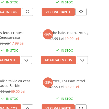
IN STOC
IN STOC
GA IN COS
VEZI VARIANTE
s fete, Printesa
Set bombe baie, Heart, 7x15 g
-56%
Cenusareasa
42,99 Lei
19,00 Lei
99 Lei
17,99 Lei
IN STOC
IN STOC
 VARIANTE
ADAUGA IN COS
alkie talkie cu ceas
Slip boxeri, PSI Paw Patrol
-38%
cadou Barbie
48,99 Lei
30,20 Lei
,99 Lei
69,00 Lei
IN STOC
IN STOC
GA IN COS
VEZI VARIANTE