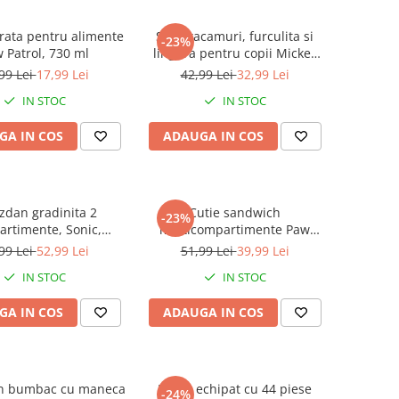
trata pentru alimente
Set 2 tacamuri, furculita si
-23%
 Patrol, 730 ml
lingura pentru copii Mickey
Mouse, Fun-Tastic 15.5 cm
99 Lei
17,99 Lei
42,99 Lei
32,99 Lei
IN STOC
IN STOC
GA IN COS
ADAUGA IN COS
zdan gradinita 2
Cutie sandwich
-23%
rtimente, Sonic,
multicompartimente Paw
30x25x12 cm
Patrol Superpowers
99 Lei
52,99 Lei
51,99 Lei
39,99 Lei
IN STOC
IN STOC
GA IN COS
ADAUGA IN COS
in bumbac cu maneca
Penar echipat cu 44 piese
-24%