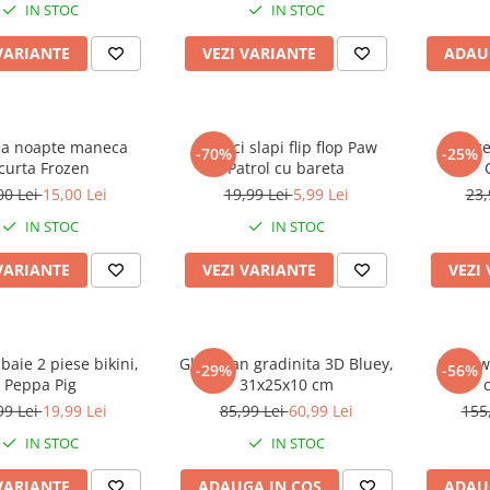
IN STOC
IN STOC
VARIANTE
VEZI VARIANTE
ADAU
a noapte maneca
Papuci slapi flip flop Paw
Dre
-70%
-25%
curta Frozen
Patrol cu bareta
00 Lei
15,00 Lei
19,99 Lei
5,99 Lei
23,
IN STOC
IN STOC
VARIANTE
VEZI VARIANTE
VEZI
aie 2 piese bikini,
Ghiozdan gradinita 3D Bluey,
Set 2 w
-29%
-56%
Peppa Pig
31x25x10 cm
99 Lei
19,99 Lei
85,99 Lei
60,99 Lei
155
IN STOC
IN STOC
VARIANTE
ADAUGA IN COS
ADAU