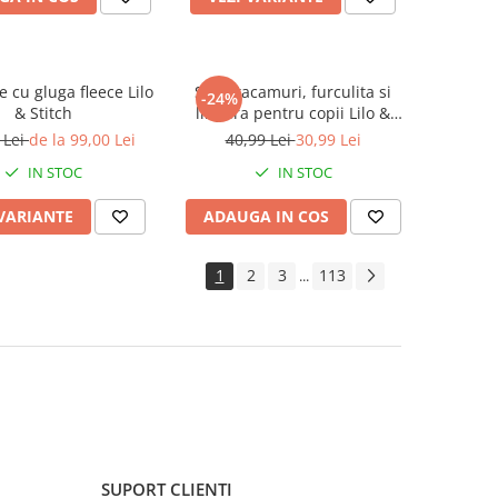
e cu gluga fleece Lilo
Set 2 tacamuri, furculita si
-24%
& Stitch
lingura pentru copii Lilo &
Stitch 15.5 cm
 Lei
de la 99,00 Lei
40,99 Lei
30,99 Lei
IN STOC
IN STOC
 VARIANTE
ADAUGA IN COS
1
2
3
113
...
SUPORT CLIENTI