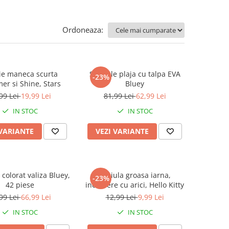
Ordoneaza:
ie maneca scurta
Sandale plaja cu talpa EVA
-23%
er si Shine, Stars
Bluey
99 Lei
19,99 Lei
81,99 Lei
62,99 Lei
IN STOC
IN STOC
 VARIANTE
VEZI VARIANTE
colorat valiza Bluey,
Caciula groasa iarna,
-23%
42 piese
inchidere cu arici, Hello Kitty
99 Lei
66,99 Lei
12,99 Lei
9,99 Lei
IN STOC
IN STOC