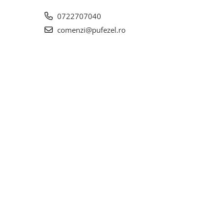
0722707040
comenzi@pufezel.ro