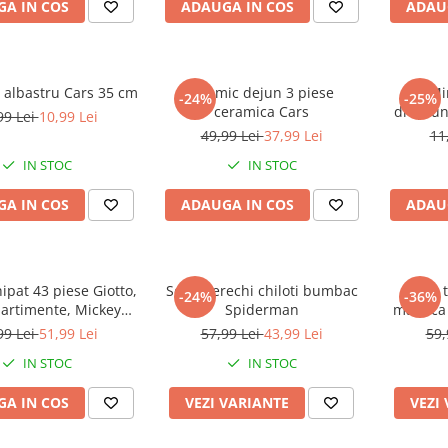
A IN COS
ADAUGA IN COS
ADAU
 albastru Cars 35 cm
Set mic dejun 3 piese
Mi
-24%
-25%
ceramica Cars
dreptun
99 Lei
10,99 Lei
cm
49,99 Lei
37,99 Lei
11
IN STOC
IN STOC
A IN COS
ADAUGA IN COS
ADAU
ipat 43 piese Giotto,
Set 5 perechi chiloti bumbac
Set 2 
-24%
-36%
artimente, Mickey
Spiderman
maneca 
Mouse
99 Lei
51,99 Lei
57,99 Lei
43,99 Lei
59,
IN STOC
IN STOC
A IN COS
VEZI VARIANTE
VEZI