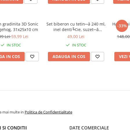
 gradinita 3D Sonic
Set biberon cu tetin─â 240 ml,
Halat bai
-33%
gehog, 31x25x10 cm
inel denti╚¢ie, suzet─â
ortodontic─â ╚Öi suport
99 Lei
59,99 Lei
49,00 Lei
148,00
pentru suzet─â, f─âr─â BPA,
IN STOC
IN STOC
Mickey Mouse
A IN COS
ADAUGA IN COS
VEZI
la mai multe in
Politica de Confidentialitate
 SI CONDITII
DATE COMERCIALE