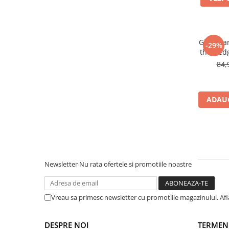
Warner
Cry Babies
Wonder Woman
The Grinch
Ghiozdan
-29%
the Hed
FLAMINGO
84,
Gorjuss
Incaltaminte fete
Ghete si cizme fete
ADAUG
Pantofi fete
Pantofi sport fete
Papuci si slapi fete
Sandale fete
Newsletter
Nu rata ofertele si promotiile noastre
Vreau sa primesc newsletter cu promotiile magazinului. Af
DESPRE NOI
TERMENI