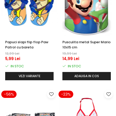
Papuci slapi flip flop Paw
Pusculita metal Super Mario
Patrol cu bareta
10x15 cm
12,99 Lei
19,99 Lei
5,99 Lei
14,99 Lei
IN STOC
IN STOC
VEZI VARIANTE
ADAUGA IN COS
-56%
-23%