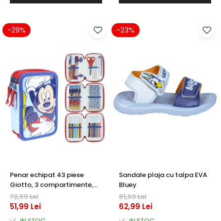
Warner
Cry Babies
Wonder Woman
-29%
-23%
The Grinch
FLAMINGO
Gorjuss
Incaltaminte fete
Ghete si cizme fete
Pantofi fete
Pantofi sport fete
Papuci si slapi fete
Sandale fete
Penar echipat 43 piese
Sandale plaja cu talpa EVA
Giotto, 3 compartimente,
Bluey
Mickey Mouse
72,99 Lei
81,99 Lei
51,99 Lei
62,99 Lei
IN STOC
IN STOC