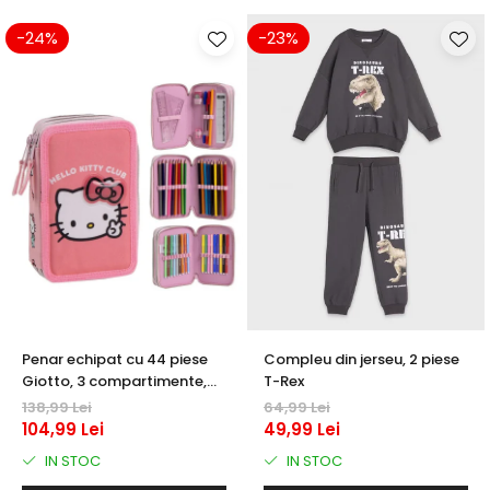
-24%
-23%
Penar echipat cu 44 piese
Compleu din jerseu, 2 piese
Giotto, 3 compartimente,
T-Rex
Hello Kitty
138,99 Lei
64,99 Lei
104,99 Lei
49,99 Lei
IN STOC
IN STOC