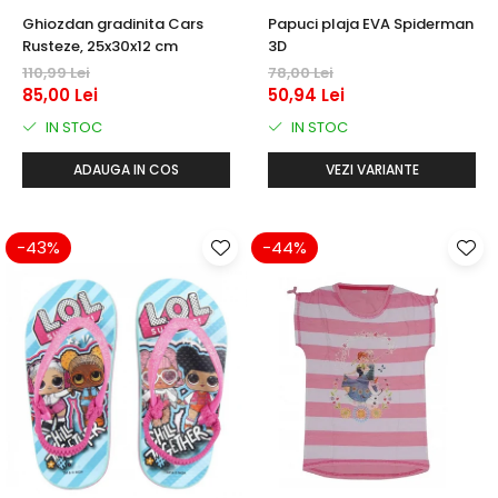
Ghiozdan gradinita Cars
Papuci plaja EVA Spiderman
Rusteze, 25x30x12 cm
3D
110,99 Lei
78,00 Lei
85,00 Lei
50,94 Lei
IN STOC
IN STOC
ADAUGA IN COS
VEZI VARIANTE
-43%
-44%