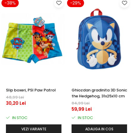
-38%
-29%
Slip boxeri, PSI Paw Patrol
Ghiozdan gradinita 3D Sonic
the Hedgehog, 31x25x10 cm
48,99 Lei
30,20 Lei
84,99 Lei
59,99 Lei
IN STOC
IN STOC
VEZI VARIANTE
ADAUGA IN COS