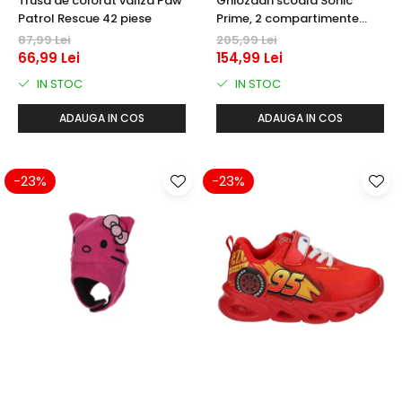
Trusa de colorat valiza Paw
Ghiozdan scoala Sonic
Patrol Rescue 42 piese
Prime, 2 compartimente
42x32x15 cm
87,99 Lei
205,99 Lei
66,99 Lei
154,99 Lei
IN STOC
IN STOC
ADAUGA IN COS
ADAUGA IN COS
-23%
-23%