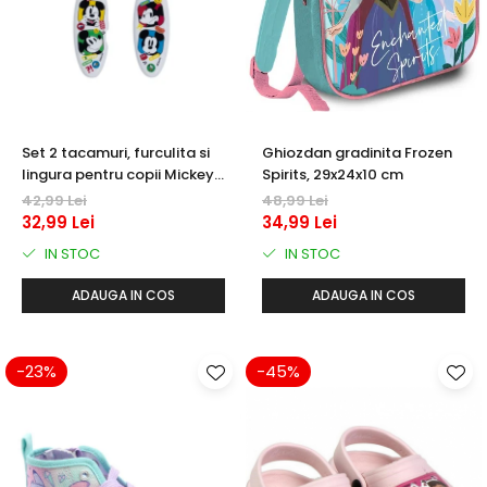
Set 2 tacamuri, furculita si
Ghiozdan gradinita Frozen
lingura pentru copii Mickey
Spirits, 29x24x10 cm
Mouse, Fun-Tastic 15.5 cm
42,99 Lei
48,99 Lei
32,99 Lei
34,99 Lei
IN STOC
IN STOC
ADAUGA IN COS
ADAUGA IN COS
-23%
-45%