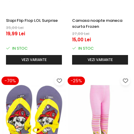
Slapi Flip Flop LOL Surprise
Camasa noapte maneca
scurta Frozen
35,00 Lei
19,99 Lei
27,00 Lei
15,00 Lei
IN STOC
IN STOC
VEZI VARIANTE
VEZI VARIANTE
-70%
-25%