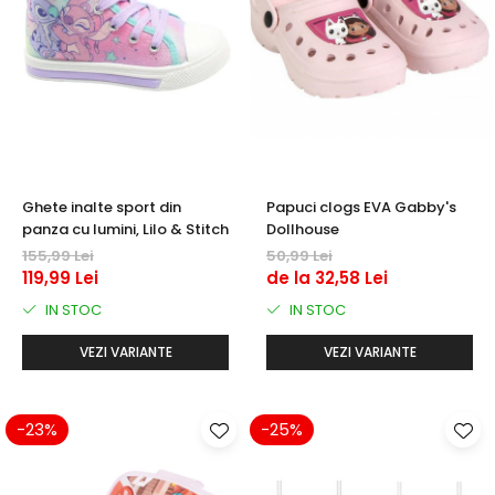
Ghete inalte sport din
Papuci clogs EVA Gabby's
panza cu lumini, Lilo & Stitch
Dollhouse
155,99 Lei
50,99 Lei
119,99 Lei
de la 32,58 Lei
IN STOC
IN STOC
VEZI VARIANTE
VEZI VARIANTE
-23%
-25%