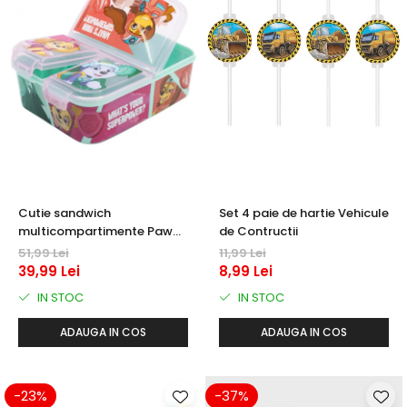
Cutie sandwich
Set 4 paie de hartie Vehicule
multicompartimente Paw
de Contructii
Patrol Superpowers
51,99 Lei
11,99 Lei
39,99 Lei
8,99 Lei
IN STOC
IN STOC
ADAUGA IN COS
ADAUGA IN COS
-23%
-37%