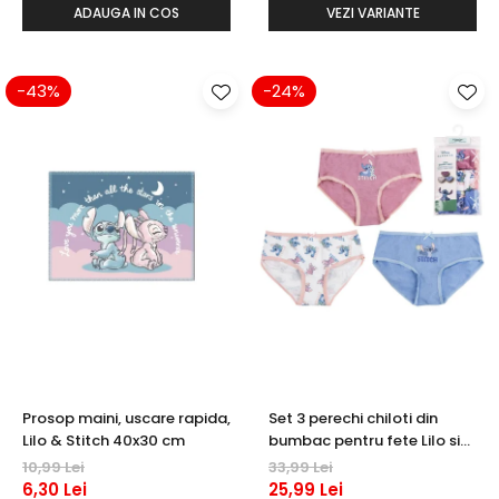
ADAUGA IN COS
VEZI VARIANTE
-43%
-24%
Prosop maini, uscare rapida,
Set 3 perechi chiloti din
Lilo & Stitch 40x30 cm
bumbac pentru fete Lilo si
Stitch
10,99 Lei
33,99 Lei
6,30 Lei
25,99 Lei