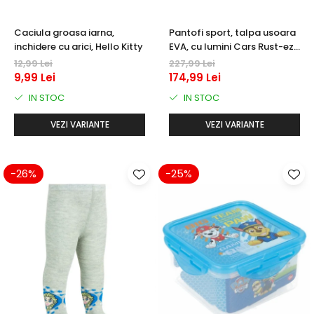
Caciula groasa iarna,
Pantofi sport, talpa usoara
inchidere cu arici, Hello Kitty
EVA, cu lumini Cars Rust-eze
95
12,99 Lei
227,99 Lei
9,99 Lei
174,99 Lei
IN STOC
IN STOC
VEZI VARIANTE
VEZI VARIANTE
-26%
-25%