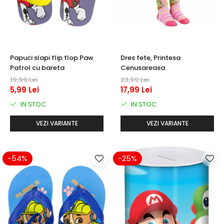
Papuci slapi flip flop Paw
Dres fete, Printesa
Patrol cu bareta
Cenusareasa
19,99 Lei
23,99 Lei
5,99 Lei
17,99 Lei
IN STOC
IN STOC
VEZI VARIANTE
VEZI VARIANTE
-54%
-25%