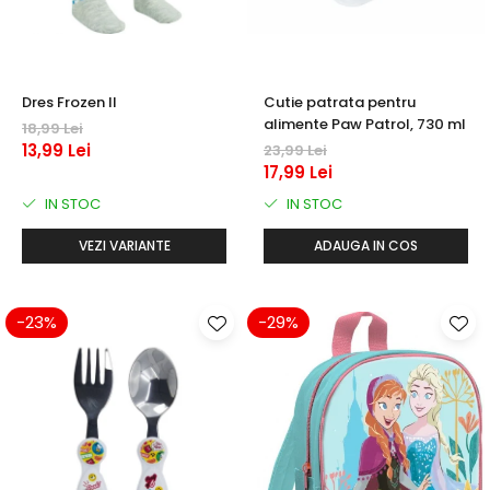
Dres Frozen II
Cutie patrata pentru
alimente Paw Patrol, 730 ml
18,99 Lei
13,99 Lei
23,99 Lei
17,99 Lei
IN STOC
IN STOC
VEZI VARIANTE
ADAUGA IN COS
-23%
-29%