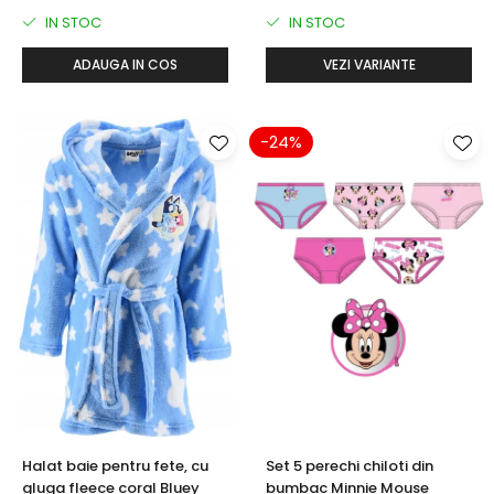
IN STOC
IN STOC
ADAUGA IN COS
VEZI VARIANTE
-24%
Halat baie pentru fete, cu
Set 5 perechi chiloti din
gluga fleece coral Bluey
bumbac Minnie Mouse