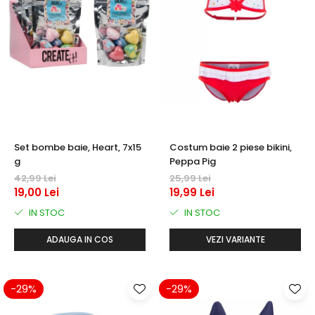
Set bombe baie, Heart, 7x15
Costum baie 2 piese bikini,
g
Peppa Pig
42,99 Lei
25,99 Lei
19,00 Lei
19,99 Lei
IN STOC
IN STOC
ADAUGA IN COS
VEZI VARIANTE
-29%
-29%