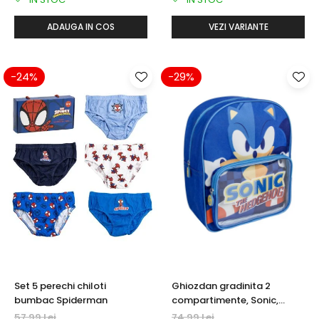
ADAUGA IN COS
VEZI VARIANTE
-24%
-29%
Set 5 perechi chiloti
Ghiozdan gradinita 2
bumbac Spiderman
compartimente, Sonic,
30x25x12 cm
57,99 Lei
74,99 Lei