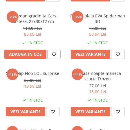
Ghiozdan gradinita Cars
Papuci plaja EVA Spiderman
-23%
-35%
Rusteze, 25x30x12 cm
3D
110,99 Lei
78,00 Lei
85,00 Lei
50,94 Lei
IN STOC
IN STOC
ADAUGA IN COS
VEZI VARIANTE
Slapi Flip Flop LOL Surprise
Camasa noapte maneca
-43%
-44%
scurta Frozen
35,00 Lei
27,00 Lei
19,99 Lei
15,00 Lei
IN STOC
IN STOC
VEZI VARIANTE
VEZI VARIANTE