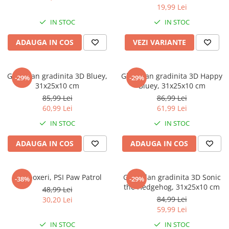
19,99 Lei
IN STOC
IN STOC
ADAUGA IN COS
VEZI VARIANTE
Ghiozdan gradinita 3D Bluey,
Ghiozdan gradinita 3D Happy
-29%
-29%
31x25x10 cm
Bluey, 31x25x10 cm
85,99 Lei
86,99 Lei
60,99 Lei
61,99 Lei
IN STOC
IN STOC
ADAUGA IN COS
ADAUGA IN COS
Slip boxeri, PSI Paw Patrol
Ghiozdan gradinita 3D Sonic
-38%
-29%
the Hedgehog, 31x25x10 cm
48,99 Lei
84,99 Lei
30,20 Lei
59,99 Lei
IN STOC
IN STOC