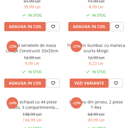
Warner
51,99 Lei
11,99 Lei
39,99 Lei
8,99 Lei
Cry Babies
IN STOC
IN STOC
Wonder Woman
The Grinch
ADAUGA IN COS
ADAUGA IN COS
FLAMINGO
Gorjuss
Set 20 servetele de masa
Tricou din bumbac cu maneca
Incaltaminte fete
-23%
-37%
Utilaje Constructii 33x33cm
scurta Mingii
Ghete si cizme fete
12,99 Lei
12,99 Lei
Pantofi fete
9,99 Lei
8,23 Lei
Pantofi sport fete
IN STOC
IN STOC
Papuci si slapi fete
ADAUGA IN COS
VEZI VARIANTE
Sandale fete
Penar echipat cu 44 piese
Compleu din jerseu, 2 piese
-24%
-23%
Giotto, 3 compartimente,
T-Rex
Hello Kitty
138,99 Lei
64,99 Lei
104,99 Lei
49,99 Lei