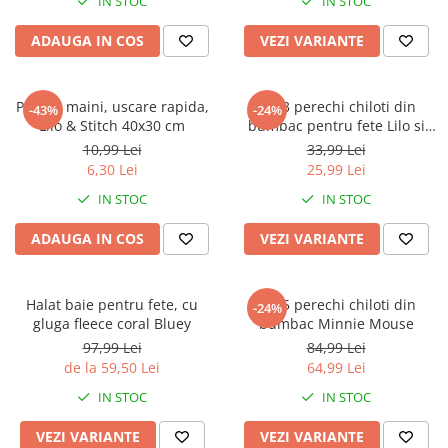
IN STOC
IN STOC
ADAUGA IN COS
VEZI VARIANTE
Prosop maini, uscare rapida,
Set 3 perechi chiloti din
-43%
-24%
Lilo & Stitch 40x30 cm
bumbac pentru fete Lilo si
Stitch
10,99 Lei
33,99 Lei
6,30 Lei
25,99 Lei
IN STOC
IN STOC
ADAUGA IN COS
VEZI VARIANTE
Halat baie pentru fete, cu
Set 5 perechi chiloti din
-24%
gluga fleece coral Bluey
bumbac Minnie Mouse
97,99 Lei
84,99 Lei
de la 59,50 Lei
64,99 Lei
IN STOC
IN STOC
VEZI VARIANTE
VEZI VARIANTE