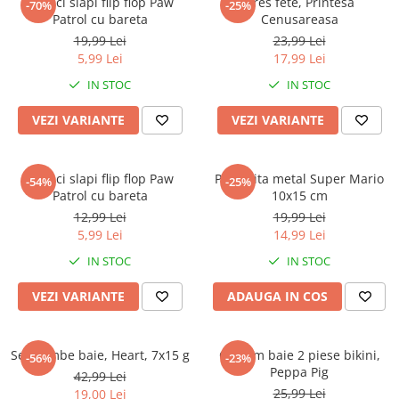
Papuci slapi flip flop Paw
Dres fete, Printesa
-70%
-25%
Patrol cu bareta
Cenusareasa
19,99 Lei
23,99 Lei
5,99 Lei
17,99 Lei
IN STOC
IN STOC
VEZI VARIANTE
VEZI VARIANTE
Papuci slapi flip flop Paw
Pusculita metal Super Mario
-54%
-25%
Patrol cu bareta
10x15 cm
12,99 Lei
19,99 Lei
5,99 Lei
14,99 Lei
IN STOC
IN STOC
VEZI VARIANTE
ADAUGA IN COS
Set bombe baie, Heart, 7x15 g
Costum baie 2 piese bikini,
-56%
-23%
Peppa Pig
42,99 Lei
25,99 Lei
19,00 Lei