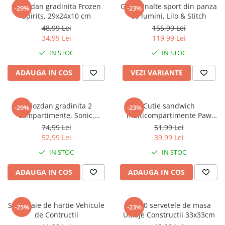
Captain america
Marvel
Ghiozdan gradinita Frozen
Ghete inalte sport din panza
-29%
-23%
Spirits, 29x24x10 cm
cu lumini, Lilo & Stitch
Bakugan
Monsters Inc.
48,99 Lei
155,99 Lei
Liga Dreptatii
The Elf
34,99 Lei
119,99 Lei
Buzz Lightyear
Faro
IN STOC
IN STOC
My Little Pony
La casa de papel
Planes
Nasa
ADAUGA IN COS
VEZI VARIANTE
EplusM
Kids Euroswan
Tom & Jerry
Rainbow High
Ghiozdan gradinita 2
Cutie sandwich
-29%
-23%
Transformers
Garfield
compartimente, Sonic,
multicompartimente Paw
Arditex
Ben 10
30x25x12 cm
Patrol Superpowers
74,99 Lei
51,99 Lei
Top Wings
Petshop
52,99 Lei
39,99 Lei
Incaltaminte baieti
Nightmare before Christmas
IN STOC
IN STOC
Alice in Wonderland
Ghete si cizme baieti
ADAUGA IN COS
ADAUGA IN COS
EplusM
Pantofi baieti
Nella The Princess Knight
Pantofi sport baieti
Perletti
Papuci si slapi baieti
Set 4 paie de hartie Vehicule
Set 20 servetele de masa
-25%
-23%
Arditex
de Contructii
Utilaje Constructii 33x33cm
Sandale baieti