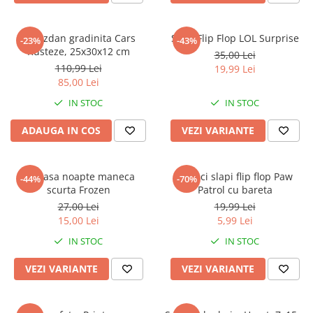
Ghiozdan gradinita Cars
Slapi Flip Flop LOL Surprise
-23%
-43%
Rusteze, 25x30x12 cm
35,00 Lei
110,99 Lei
19,99 Lei
85,00 Lei
IN STOC
IN STOC
ADAUGA IN COS
VEZI VARIANTE
Camasa noapte maneca
Papuci slapi flip flop Paw
-44%
-70%
scurta Frozen
Patrol cu bareta
27,00 Lei
19,99 Lei
15,00 Lei
5,99 Lei
IN STOC
IN STOC
VEZI VARIANTE
VEZI VARIANTE