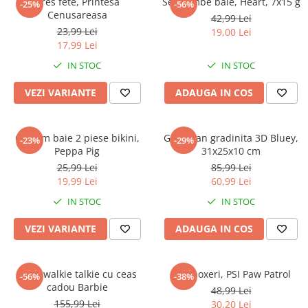
Dres fete, Printesa
Set bombe baie, Heart, 7x15 g
-25%
-56%
Cenusareasa
42,99 Lei
23,99 Lei
19,00 Lei
17,99 Lei
IN STOC
IN STOC
VEZI VARIANTE
ADAUGA IN COS
Costum baie 2 piese bikini,
Ghiozdan gradinita 3D Bluey,
-23%
-29%
Peppa Pig
31x25x10 cm
25,99 Lei
85,99 Lei
19,99 Lei
60,99 Lei
IN STOC
IN STOC
VEZI VARIANTE
ADAUGA IN COS
Set 2 walkie talkie cu ceas
Slip boxeri, PSI Paw Patrol
-56%
-38%
cadou Barbie
48,99 Lei
155,99 Lei
30,20 Lei