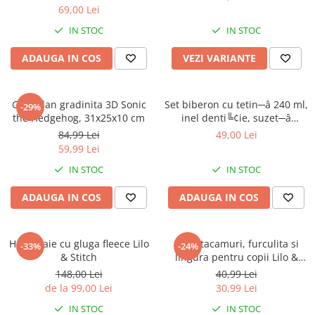
69,00 Lei
IN STOC
IN STOC
ADAUGA IN COS
VEZI VARIANTE
Ghiozdan gradinita 3D Sonic
Set biberon cu tetin─â 240 ml,
-29%
the Hedgehog, 31x25x10 cm
inel denti╚¢ie, suzet─â
ortodontic─â ╚Öi suport
84,99 Lei
49,00 Lei
pentru suzet─â, f─âr─â BPA,
59,99 Lei
Mickey Mouse
IN STOC
IN STOC
ADAUGA IN COS
ADAUGA IN COS
Halat baie cu gluga fleece Lilo
Set 2 tacamuri, furculita si
-33%
-24%
& Stitch
lingura pentru copii Lilo &
Stitch 15.5 cm
148,00 Lei
40,99 Lei
de la 99,00 Lei
30,99 Lei
IN STOC
IN STOC