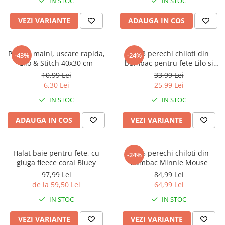
IN STOC
IN STOC
VEZI VARIANTE
ADAUGA IN COS
Prosop maini, uscare rapida,
Set 3 perechi chiloti din
-43%
-24%
Lilo & Stitch 40x30 cm
bumbac pentru fete Lilo si
Stitch
10,99 Lei
33,99 Lei
6,30 Lei
25,99 Lei
IN STOC
IN STOC
ADAUGA IN COS
VEZI VARIANTE
Halat baie pentru fete, cu
Set 5 perechi chiloti din
-24%
gluga fleece coral Bluey
bumbac Minnie Mouse
97,99 Lei
84,99 Lei
de la 59,50 Lei
64,99 Lei
IN STOC
IN STOC
VEZI VARIANTE
VEZI VARIANTE