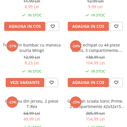
Warner
11,99 Lei
12,99 Lei
8,99 Lei
9,99 Lei
Cry Babies
IN STOC
IN STOC
Wonder Woman
The Grinch
ADAUGA IN COS
ADAUGA IN COS
FLAMINGO
Gorjuss
Tricou din bumbac cu maneca
Penar echipat cu 44 piese
Incaltaminte fete
-37%
-24%
scurta Mingii
Giotto, 3 compartimente,
Ghete si cizme fete
Hello Kitty
12,99 Lei
138,99 Lei
Pantofi fete
8,23 Lei
104,99 Lei
Pantofi sport fete
IN STOC
IN STOC
Papuci si slapi fete
VEZI VARIANTE
ADAUGA IN COS
Sandale fete
Compleu din jerseu, 2 piese
Ghiozdan scoala Sonic Prime,
-23%
-25%
T-Rex
2 compartimente 42x32x15
cm
64,99 Lei
205,99 Lei
49,99 Lei
154,99 Lei