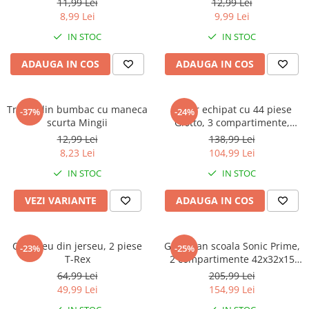
Warner
11,99 Lei
12,99 Lei
8,99 Lei
9,99 Lei
Cry Babies
IN STOC
IN STOC
Wonder Woman
The Grinch
ADAUGA IN COS
ADAUGA IN COS
FLAMINGO
Gorjuss
Tricou din bumbac cu maneca
Penar echipat cu 44 piese
Incaltaminte fete
-37%
-24%
scurta Mingii
Giotto, 3 compartimente,
Ghete si cizme fete
Hello Kitty
12,99 Lei
138,99 Lei
Pantofi fete
8,23 Lei
104,99 Lei
Pantofi sport fete
IN STOC
IN STOC
Papuci si slapi fete
VEZI VARIANTE
ADAUGA IN COS
Sandale fete
Compleu din jerseu, 2 piese
Ghiozdan scoala Sonic Prime,
-23%
-25%
T-Rex
2 compartimente 42x32x15
cm
64,99 Lei
205,99 Lei
49,99 Lei
154,99 Lei