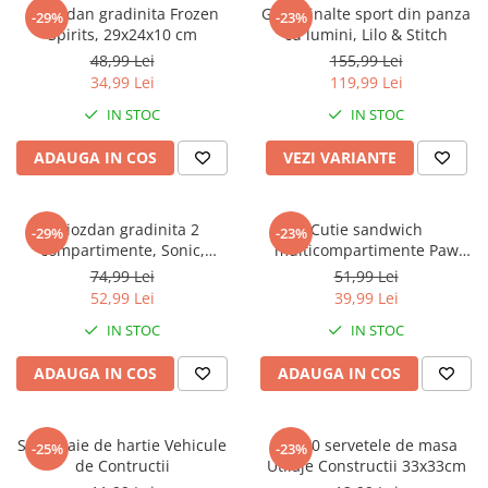
Captain america
Marvel
Ghiozdan gradinita Frozen
Ghete inalte sport din panza
-29%
-23%
Spirits, 29x24x10 cm
cu lumini, Lilo & Stitch
Bakugan
Monsters Inc.
48,99 Lei
155,99 Lei
Liga Dreptatii
The Elf
34,99 Lei
119,99 Lei
Buzz Lightyear
Faro
IN STOC
IN STOC
My Little Pony
La casa de papel
Planes
Nasa
ADAUGA IN COS
VEZI VARIANTE
EplusM
Kids Euroswan
Tom & Jerry
Rainbow High
Ghiozdan gradinita 2
Cutie sandwich
-29%
-23%
Transformers
Garfield
compartimente, Sonic,
multicompartimente Paw
Arditex
Ben 10
30x25x12 cm
Patrol Superpowers
74,99 Lei
51,99 Lei
Top Wings
Petshop
52,99 Lei
39,99 Lei
Incaltaminte baieti
Nightmare before Christmas
IN STOC
IN STOC
Alice in Wonderland
Ghete si cizme baieti
ADAUGA IN COS
ADAUGA IN COS
EplusM
Pantofi baieti
Nella The Princess Knight
Pantofi sport baieti
Perletti
Papuci si slapi baieti
Set 4 paie de hartie Vehicule
Set 20 servetele de masa
-25%
-23%
Arditex
de Contructii
Utilaje Constructii 33x33cm
Sandale baieti