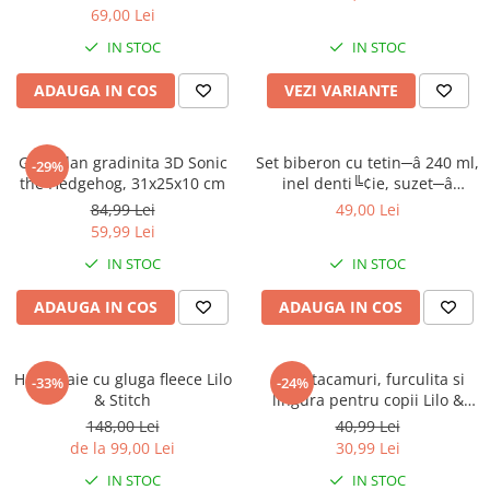
69,00 Lei
IN STOC
IN STOC
ADAUGA IN COS
VEZI VARIANTE
Ghiozdan gradinita 3D Sonic
Set biberon cu tetin─â 240 ml,
-29%
the Hedgehog, 31x25x10 cm
inel denti╚¢ie, suzet─â
ortodontic─â ╚Öi suport
84,99 Lei
49,00 Lei
pentru suzet─â, f─âr─â BPA,
59,99 Lei
Mickey Mouse
IN STOC
IN STOC
ADAUGA IN COS
ADAUGA IN COS
Halat baie cu gluga fleece Lilo
Set 2 tacamuri, furculita si
-33%
-24%
& Stitch
lingura pentru copii Lilo &
Stitch 15.5 cm
148,00 Lei
40,99 Lei
de la 99,00 Lei
30,99 Lei
IN STOC
IN STOC