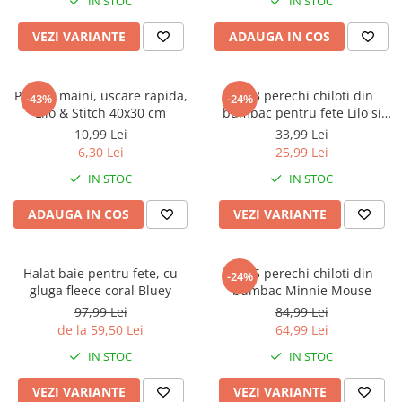
IN STOC
IN STOC
VEZI VARIANTE
ADAUGA IN COS
Prosop maini, uscare rapida,
Set 3 perechi chiloti din
-43%
-24%
Lilo & Stitch 40x30 cm
bumbac pentru fete Lilo si
Stitch
10,99 Lei
33,99 Lei
6,30 Lei
25,99 Lei
IN STOC
IN STOC
ADAUGA IN COS
VEZI VARIANTE
Halat baie pentru fete, cu
Set 5 perechi chiloti din
-24%
gluga fleece coral Bluey
bumbac Minnie Mouse
97,99 Lei
84,99 Lei
de la 59,50 Lei
64,99 Lei
IN STOC
IN STOC
VEZI VARIANTE
VEZI VARIANTE