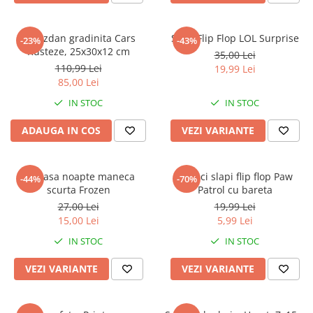
Ghiozdan gradinita Cars
Slapi Flip Flop LOL Surprise
-23%
-43%
Rusteze, 25x30x12 cm
35,00 Lei
110,99 Lei
19,99 Lei
85,00 Lei
IN STOC
IN STOC
ADAUGA IN COS
VEZI VARIANTE
Camasa noapte maneca
Papuci slapi flip flop Paw
-44%
-70%
scurta Frozen
Patrol cu bareta
27,00 Lei
19,99 Lei
15,00 Lei
5,99 Lei
IN STOC
IN STOC
VEZI VARIANTE
VEZI VARIANTE