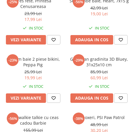
Dres fete, Printesa
Set bombe baie, Heart, 7x15 g
-25%
-56%
Cenusareasa
42,99 Lei
23,99 Lei
19,00 Lei
17,99 Lei
IN STOC
IN STOC
VEZI VARIANTE
ADAUGA IN COS
Costum baie 2 piese bikini,
Ghiozdan gradinita 3D Bluey,
-23%
-29%
Peppa Pig
31x25x10 cm
25,99 Lei
85,99 Lei
19,99 Lei
60,99 Lei
IN STOC
IN STOC
VEZI VARIANTE
ADAUGA IN COS
Set 2 walkie talkie cu ceas
Slip boxeri, PSI Paw Patrol
-56%
-38%
cadou Barbie
48,99 Lei
155,99 Lei
30,20 Lei