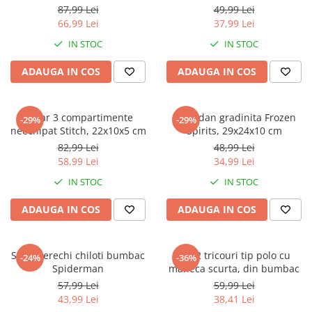
Jurassic World
Peppa Pig
Skateboard
87,99 Lei
49,99 Lei
Batman
Printesele Disney
Casti protectie sport
66,99 Lei
37,99 Lei
Minions
Sonic
Manusi sport
IN STOC
IN STOC
Peppa Pig
Barbie
Vehicule
ADAUGA IN COS
ADAUGA IN COS
Star Wars
Disney
Casute si Locuri de joaca
Real Madrid
Harry Potter
Corturi si casute copii
R-Walker
Mickey Mouse Disney
Penar 3 compartimente
Ghiozdan gradinita Frozen
Sporturi de interior
-29%
-29%
Pokemon
Baby Shark
neechipat Stitch, 22x10x5 cm
Spirits, 29x24x10 cm
Baby Shark
Ladybug
82,99 Lei
48,99 Lei
58,99 Lei
34,99 Lei
Lion King
Minecraft
Marvel
Trolls
IN STOC
IN STOC
Testoasele Ninja
Pokemon
ADAUGA IN COS
ADAUGA IN COS
Fireman Sam
Pink Panther
PJ Masks
SuperZings
Disney
Bing
Set 5 perechi chiloti bumbac
Set 2 tricouri tip polo cu
-24%
-36%
Spiderman
maneca scurta, din bumbac
Frozen Disney
Marie Cat
57,99 Lei
59,99 Lei
Lotto
Unicorn
43,99 Lei
38,41 Lei
Bing
R-Walker