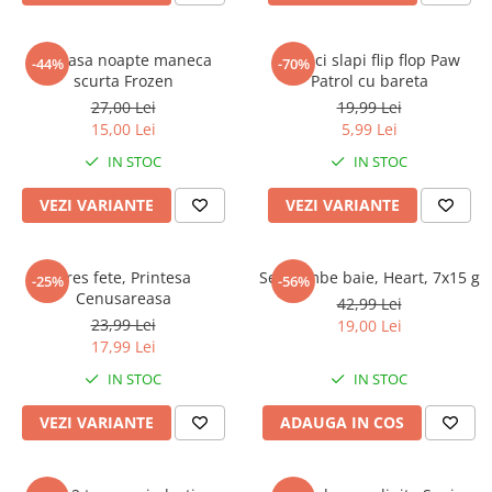
Camasa noapte maneca
Papuci slapi flip flop Paw
-44%
-70%
scurta Frozen
Patrol cu bareta
27,00 Lei
19,99 Lei
15,00 Lei
5,99 Lei
IN STOC
IN STOC
VEZI VARIANTE
VEZI VARIANTE
Dres fete, Printesa
Set bombe baie, Heart, 7x15 g
-25%
-56%
Cenusareasa
42,99 Lei
23,99 Lei
19,00 Lei
17,99 Lei
IN STOC
IN STOC
VEZI VARIANTE
ADAUGA IN COS