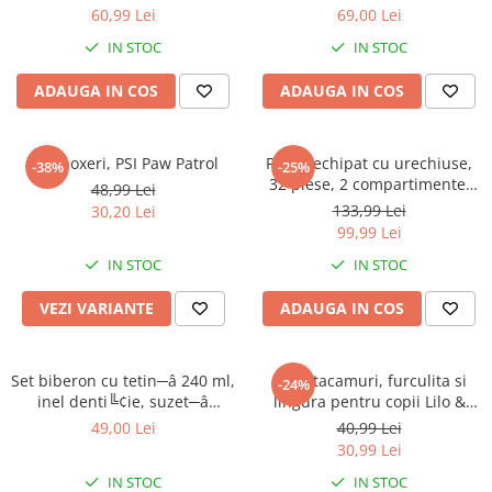
60,99 Lei
69,00 Lei
IN STOC
IN STOC
ADAUGA IN COS
ADAUGA IN COS
Slip boxeri, PSI Paw Patrol
Penar echipat cu urechiuse,
-38%
-25%
32 piese, 2 compartimente,
48,99 Lei
Gabby's Dollhouse
133,99 Lei
30,20 Lei
99,99 Lei
IN STOC
IN STOC
VEZI VARIANTE
ADAUGA IN COS
Set biberon cu tetin─â 240 ml,
Set 2 tacamuri, furculita si
-24%
inel denti╚¢ie, suzet─â
lingura pentru copii Lilo &
ortodontic─â ╚Öi suport
Stitch 15.5 cm
49,00 Lei
40,99 Lei
pentru suzet─â, f─âr─â BPA,
30,99 Lei
Mickey Mouse
IN STOC
IN STOC