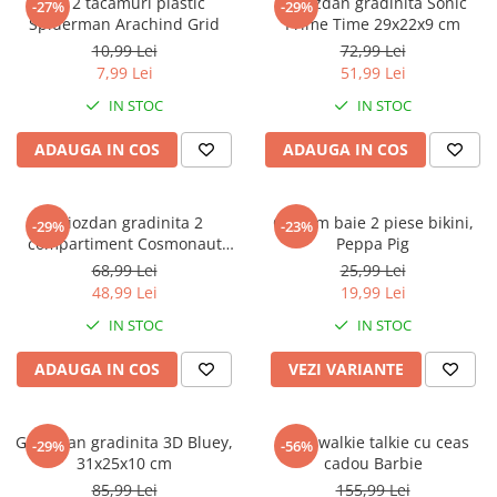
Set 2 tacamuri plastic
Ghiozdan gradinita Sonic
-27%
-29%
Spiderman Arachind Grid
Prime Time 29x22x9 cm
10,99 Lei
72,99 Lei
7,99 Lei
51,99 Lei
IN STOC
IN STOC
ADAUGA IN COS
ADAUGA IN COS
Ghiozdan gradinita 2
Costum baie 2 piese bikini,
-29%
-23%
compartiment Cosmonaut
Peppa Pig
Space Explorer, 33x23x10 cm
68,99 Lei
25,99 Lei
48,99 Lei
19,99 Lei
IN STOC
IN STOC
ADAUGA IN COS
VEZI VARIANTE
Ghiozdan gradinita 3D Bluey,
Set 2 walkie talkie cu ceas
-29%
-56%
31x25x10 cm
cadou Barbie
85,99 Lei
155,99 Lei