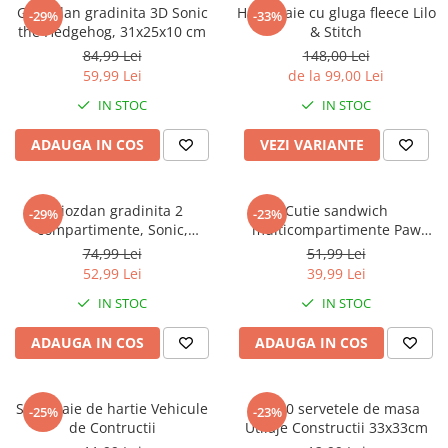
Captain america
Marvel
Ghiozdan gradinita 3D Sonic
Halat baie cu gluga fleece Lilo
-29%
-33%
the Hedgehog, 31x25x10 cm
& Stitch
Bakugan
Monsters Inc.
84,99 Lei
148,00 Lei
Liga Dreptatii
The Elf
59,99 Lei
de la 99,00 Lei
Buzz Lightyear
Faro
IN STOC
IN STOC
My Little Pony
La casa de papel
Planes
Nasa
ADAUGA IN COS
VEZI VARIANTE
EplusM
Kids Euroswan
Tom & Jerry
Rainbow High
Ghiozdan gradinita 2
Cutie sandwich
-29%
-23%
Transformers
Garfield
compartimente, Sonic,
multicompartimente Paw
Arditex
Ben 10
30x25x12 cm
Patrol Superpowers
74,99 Lei
51,99 Lei
Top Wings
Petshop
52,99 Lei
39,99 Lei
Incaltaminte baieti
Nightmare before Christmas
IN STOC
IN STOC
Alice in Wonderland
Ghete si cizme baieti
ADAUGA IN COS
ADAUGA IN COS
EplusM
Pantofi baieti
Nella The Princess Knight
Pantofi sport baieti
Perletti
Papuci si slapi baieti
Set 4 paie de hartie Vehicule
Set 20 servetele de masa
-25%
-23%
Arditex
de Contructii
Utilaje Constructii 33x33cm
Sandale baieti