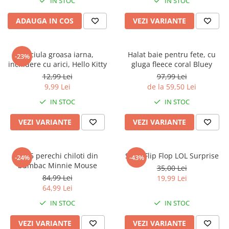
IN STOC
IN STOC
ADAUGA IN COS
VEZI VARIANTE
Caciula groasa iarna,
Halat baie pentru fete, cu
-23%
inchidere cu arici, Hello Kitty
gluga fleece coral Bluey
12,99 Lei
97,99 Lei
9,99 Lei
de la 59,50 Lei
IN STOC
IN STOC
VEZI VARIANTE
VEZI VARIANTE
Set 5 perechi chiloti din
Slapi Flip Flop LOL Surprise
-24%
-43%
bumbac Minnie Mouse
35,00 Lei
84,99 Lei
19,99 Lei
64,99 Lei
IN STOC
IN STOC
VEZI VARIANTE
VEZI VARIANTE