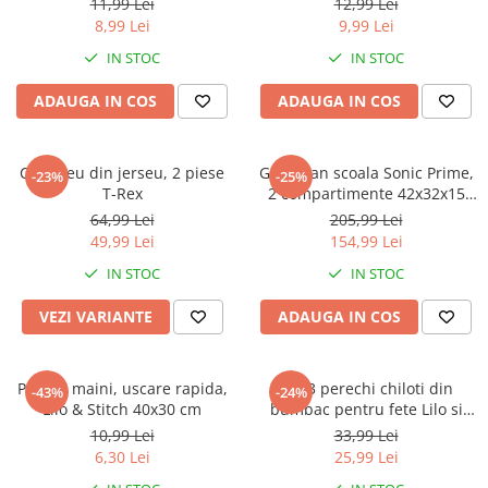
Warner
11,99 Lei
12,99 Lei
8,99 Lei
9,99 Lei
Cry Babies
IN STOC
IN STOC
Wonder Woman
The Grinch
ADAUGA IN COS
ADAUGA IN COS
FLAMINGO
Gorjuss
Compleu din jerseu, 2 piese
Ghiozdan scoala Sonic Prime,
Incaltaminte fete
-23%
-25%
T-Rex
2 compartimente 42x32x15
Ghete si cizme fete
cm
64,99 Lei
205,99 Lei
Pantofi fete
49,99 Lei
154,99 Lei
Pantofi sport fete
IN STOC
IN STOC
Papuci si slapi fete
VEZI VARIANTE
ADAUGA IN COS
Sandale fete
Prosop maini, uscare rapida,
Set 3 perechi chiloti din
-43%
-24%
Lilo & Stitch 40x30 cm
bumbac pentru fete Lilo si
Stitch
10,99 Lei
33,99 Lei
6,30 Lei
25,99 Lei