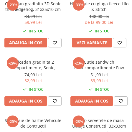
Captain america
Marvel
Ghiozdan gradinita 3D Sonic
Halat baie cu gluga fleece Lilo
-29%
-33%
the Hedgehog, 31x25x10 cm
& Stitch
Bakugan
Monsters Inc.
84,99 Lei
148,00 Lei
Liga Dreptatii
The Elf
59,99 Lei
de la 99,00 Lei
Buzz Lightyear
Faro
IN STOC
IN STOC
My Little Pony
La casa de papel
Planes
Nasa
ADAUGA IN COS
VEZI VARIANTE
EplusM
Kids Euroswan
Tom & Jerry
Rainbow High
Ghiozdan gradinita 2
Cutie sandwich
-29%
-23%
Transformers
Garfield
compartimente, Sonic,
multicompartimente Paw
Arditex
Ben 10
30x25x12 cm
Patrol Superpowers
74,99 Lei
51,99 Lei
Top Wings
Petshop
52,99 Lei
39,99 Lei
Incaltaminte baieti
Nightmare before Christmas
IN STOC
IN STOC
Alice in Wonderland
Ghete si cizme baieti
ADAUGA IN COS
ADAUGA IN COS
EplusM
Pantofi baieti
Nella The Princess Knight
Pantofi sport baieti
Perletti
Papuci si slapi baieti
Set 4 paie de hartie Vehicule
Set 20 servetele de masa
-25%
-23%
Arditex
de Contructii
Utilaje Constructii 33x33cm
Sandale baieti