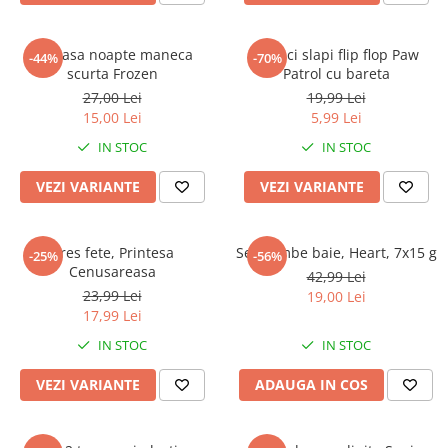
Camasa noapte maneca
Papuci slapi flip flop Paw
-44%
-70%
scurta Frozen
Patrol cu bareta
27,00 Lei
19,99 Lei
15,00 Lei
5,99 Lei
IN STOC
IN STOC
VEZI VARIANTE
VEZI VARIANTE
Dres fete, Printesa
Set bombe baie, Heart, 7x15 g
-25%
-56%
Cenusareasa
42,99 Lei
23,99 Lei
19,00 Lei
17,99 Lei
IN STOC
IN STOC
VEZI VARIANTE
ADAUGA IN COS