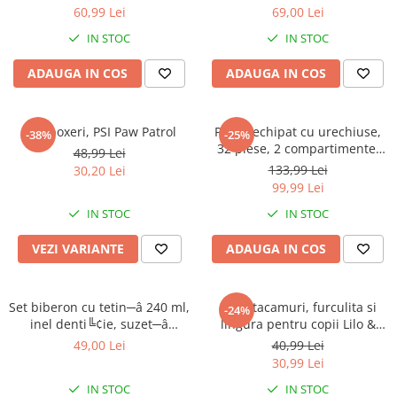
60,99 Lei
69,00 Lei
IN STOC
IN STOC
ADAUGA IN COS
ADAUGA IN COS
Slip boxeri, PSI Paw Patrol
Penar echipat cu urechiuse,
-38%
-25%
32 piese, 2 compartimente,
48,99 Lei
Gabby's Dollhouse
133,99 Lei
30,20 Lei
99,99 Lei
IN STOC
IN STOC
VEZI VARIANTE
ADAUGA IN COS
Set biberon cu tetin─â 240 ml,
Set 2 tacamuri, furculita si
-24%
inel denti╚¢ie, suzet─â
lingura pentru copii Lilo &
ortodontic─â ╚Öi suport
Stitch 15.5 cm
49,00 Lei
40,99 Lei
pentru suzet─â, f─âr─â BPA,
30,99 Lei
Mickey Mouse
IN STOC
IN STOC