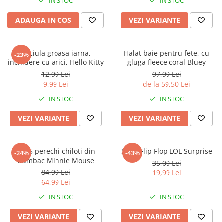
IN STOC
IN STOC
ADAUGA IN COS
VEZI VARIANTE
Caciula groasa iarna,
Halat baie pentru fete, cu
-23%
inchidere cu arici, Hello Kitty
gluga fleece coral Bluey
12,99 Lei
97,99 Lei
9,99 Lei
de la 59,50 Lei
IN STOC
IN STOC
VEZI VARIANTE
VEZI VARIANTE
Set 5 perechi chiloti din
Slapi Flip Flop LOL Surprise
-24%
-43%
bumbac Minnie Mouse
35,00 Lei
84,99 Lei
19,99 Lei
64,99 Lei
IN STOC
IN STOC
VEZI VARIANTE
VEZI VARIANTE