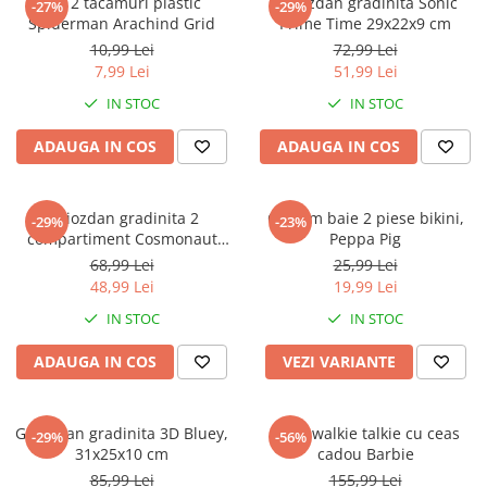
Set 2 tacamuri plastic
Ghiozdan gradinita Sonic
-27%
-29%
Spiderman Arachind Grid
Prime Time 29x22x9 cm
10,99 Lei
72,99 Lei
7,99 Lei
51,99 Lei
IN STOC
IN STOC
ADAUGA IN COS
ADAUGA IN COS
Ghiozdan gradinita 2
Costum baie 2 piese bikini,
-29%
-23%
compartiment Cosmonaut
Peppa Pig
Space Explorer, 33x23x10 cm
68,99 Lei
25,99 Lei
48,99 Lei
19,99 Lei
IN STOC
IN STOC
ADAUGA IN COS
VEZI VARIANTE
Ghiozdan gradinita 3D Bluey,
Set 2 walkie talkie cu ceas
-29%
-56%
31x25x10 cm
cadou Barbie
85,99 Lei
155,99 Lei