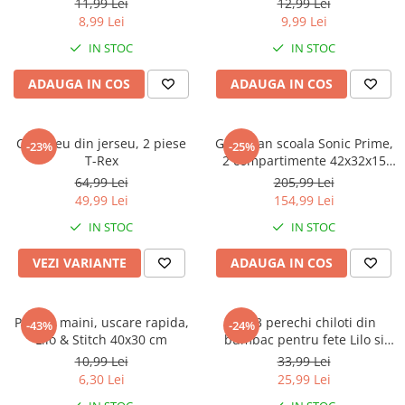
Warner
11,99 Lei
12,99 Lei
8,99 Lei
9,99 Lei
Cry Babies
IN STOC
IN STOC
Wonder Woman
The Grinch
ADAUGA IN COS
ADAUGA IN COS
FLAMINGO
Gorjuss
Compleu din jerseu, 2 piese
Ghiozdan scoala Sonic Prime,
Incaltaminte fete
-23%
-25%
T-Rex
2 compartimente 42x32x15
Ghete si cizme fete
cm
64,99 Lei
205,99 Lei
Pantofi fete
49,99 Lei
154,99 Lei
Pantofi sport fete
IN STOC
IN STOC
Papuci si slapi fete
VEZI VARIANTE
ADAUGA IN COS
Sandale fete
Prosop maini, uscare rapida,
Set 3 perechi chiloti din
-43%
-24%
Lilo & Stitch 40x30 cm
bumbac pentru fete Lilo si
Stitch
10,99 Lei
33,99 Lei
6,30 Lei
25,99 Lei