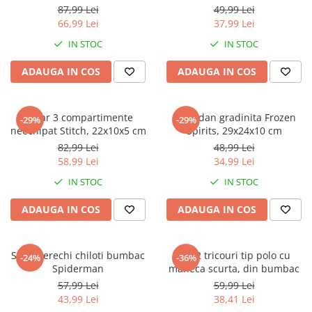
Jurassic World
Peppa Pig
Skateboard
87,99 Lei
49,99 Lei
Batman
Printesele Disney
Casti protectie sport
66,99 Lei
37,99 Lei
Minions
Sonic
Manusi sport
IN STOC
IN STOC
Peppa Pig
Barbie
Vehicule
ADAUGA IN COS
ADAUGA IN COS
Star Wars
Disney
Casute si Locuri de joaca
Real Madrid
Harry Potter
Corturi si casute copii
R-Walker
Mickey Mouse Disney
Penar 3 compartimente
Ghiozdan gradinita Frozen
Sporturi de interior
-29%
-29%
Pokemon
Baby Shark
neechipat Stitch, 22x10x5 cm
Spirits, 29x24x10 cm
Baby Shark
Ladybug
82,99 Lei
48,99 Lei
58,99 Lei
34,99 Lei
Lion King
Minecraft
Marvel
Trolls
IN STOC
IN STOC
Testoasele Ninja
Pokemon
ADAUGA IN COS
ADAUGA IN COS
Fireman Sam
Pink Panther
PJ Masks
SuperZings
Disney
Bing
Set 5 perechi chiloti bumbac
Set 2 tricouri tip polo cu
-24%
-36%
Spiderman
maneca scurta, din bumbac
Frozen Disney
Marie Cat
57,99 Lei
59,99 Lei
Lotto
Unicorn
43,99 Lei
38,41 Lei
Bing
R-Walker