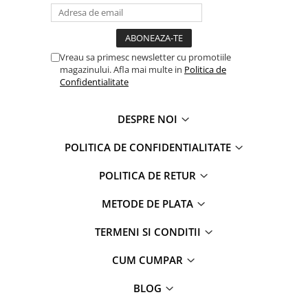
Jurassic World
Peppa Pig
Skateboard
Batman
Printesele Disney
Casti protectie sport
Minions
Sonic
Manusi sport
Peppa Pig
Barbie
Vehicule
Vreau sa primesc newsletter cu promotiile
magazinului. Afla mai multe in
Politica de
Star Wars
Disney
Casute si Locuri de joaca
Confidentialitate
Real Madrid
Harry Potter
Corturi si casute copii
R-Walker
Mickey Mouse Disney
Sporturi de interior
DESPRE NOI
Pokemon
Baby Shark
Baby Shark
Ladybug
POLITICA DE CONFIDENTIALITATE
Lion King
Minecraft
POLITICA DE RETUR
Marvel
Trolls
Testoasele Ninja
Pokemon
METODE DE PLATA
Fireman Sam
Pink Panther
TERMENI SI CONDITII
PJ Masks
SuperZings
Disney
Bing
CUM CUMPAR
Frozen Disney
Marie Cat
Lotto
Unicorn
BLOG
Bing
R-Walker