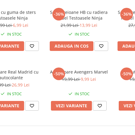
 cu guma de sters
Set 6 creioane HB cu radiera
Set 3 cr
-36%
-36%
stoasele Ninja
model Testoasele Ninja
model 
,99 Lei
6,99 Lei
21,99 Lei
13,99 Lei
27,
IN STOC
IN STOC
VARIANTE
ADAUGA IN COS
ADAU
oare Real Madrid cu
Ascutitoare Avengers Marvel
Ascut
-50%
-50%
autocolante
19,99 Lei
9,99 Lei
19
99 Lei
26,99 Lei
IN STOC
IN STOC
VARIANTE
VEZI VARIANTE
VEZI