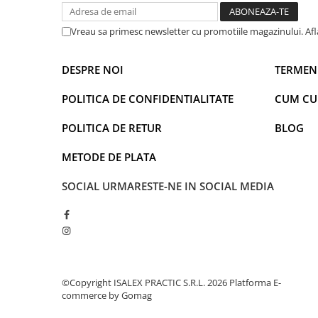
Faro
Shimmer Shine
FC Barcelona
Snoopy
Vreau sa primesc newsletter cu promotiile magazinului. Af
La casa de papel
Sofia Intai
Minnie Mouse Disney
FC Barcelona
DESPRE NOI
TERMENI
Nasa
Red Bull Racing
POLITICA DE CONFIDENTIALITATE
CUM C
Super Wings
Monster High
Garfield
Toy Story
POLITICA DE RETUR
BLOG
Perletti
OEM
METODE DE PLATA
Warner
Dory
The Grinch
Lady Bug
SOCIAL
URMARESTE-NE IN SOCIAL MEDIA
Gabby's Dollhouse
Powerpuff Girls
Ben 10
VAMPIRINA
Beyblade
Zhu Zhu Pets
Captain Tsubasa
Super Wings
44 Cats
Disney Elena din Avalor
©Copyright ISALEX PRACTIC S.R.L. 2026
Platforma E-
Superman
Pusheen
commerce by Gomag
Vaiana
Rainbow Castle