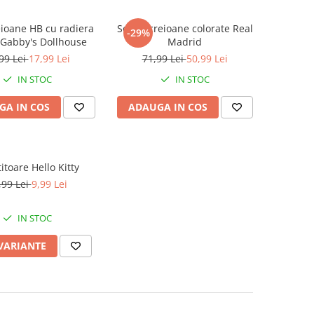
eioane HB cu radiera
Set 12 creioane colorate Real
-29%
Gabby's Dollhouse
Madrid
99 Lei
17,99 Lei
71,99 Lei
50,99 Lei
IN STOC
IN STOC
GA IN COS
ADAUGA IN COS
itoare Hello Kitty
,99 Lei
9,99 Lei
IN STOC
 VARIANTE