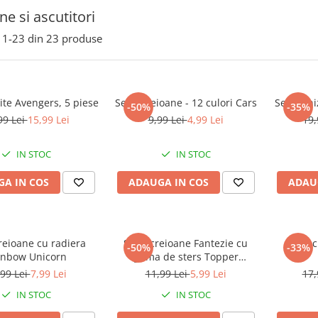
ne si ascutitori
1-
23
din
23
produse
zite Avengers, 5 piese
Set 6 creioane - 12 culori Cars
Set rechi
-50%
-35%
99 Lei
15,99 Lei
9,99 Lei
4,99 Lei
19,
IN STOC
IN STOC
A IN COS
ADAUGA IN COS
ADAU
reioane cu radiera
Set 2 creioane Fantezie cu
Set 6 
-50%
-33%
inbow Unicorn
guma de sters Topper
Butterfly Heart
,99 Lei
7,99 Lei
11,99 Lei
5,99 Lei
17,
IN STOC
IN STOC