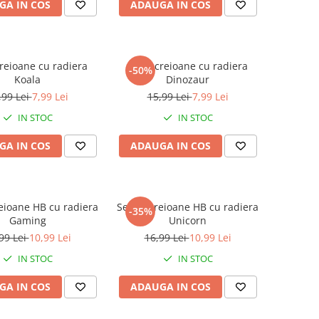
GA IN COS
ADAUGA IN COS
creioane cu radiera
Set 3 creioane cu radiera
-50%
Koala
Dinozaur
,99 Lei
7,99 Lei
15,99 Lei
7,99 Lei
IN STOC
IN STOC
GA IN COS
ADAUGA IN COS
reioane HB cu radiera
Set 15 creioane HB cu radiera
-35%
Gaming
Unicorn
99 Lei
10,99 Lei
16,99 Lei
10,99 Lei
IN STOC
IN STOC
GA IN COS
ADAUGA IN COS