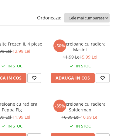
Ordoneaza:
zite Frozen II, 4 piese
Set 2 creioane cu radiera
-50%
Masini
99 Lei
12,99 Lei
11,99 Lei
5,99 Lei
IN STOC
IN STOC
GA IN COS
ADAUGA IN COS
creioane cu radiera
Set 3 creioane cu radiera
-35%
Peppa Pig
Spiderman
99 Lei
11,99 Lei
16,99 Lei
10,99 Lei
IN STOC
IN STOC