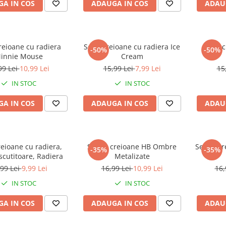
A IN COS
ADAUGA IN COS
ADAU
reioane cu radiera
Set 3 creioane cu radiera Ice
Set 3 
-50%
-50%
innie Mouse
Cream
99 Lei
10,99 Lei
15,99 Lei
7,99 Lei
15
IN STOC
IN STOC
A IN COS
ADAUGA IN COS
ADAU
reioane cu radiera,
Set 10 creioane HB Ombre
Set 15 c
-35%
-35%
Ascutitoare, Radiera
Metalizate
,99 Lei
9,99 Lei
16,99 Lei
10,99 Lei
16,
IN STOC
IN STOC
A IN COS
ADAUGA IN COS
ADAU