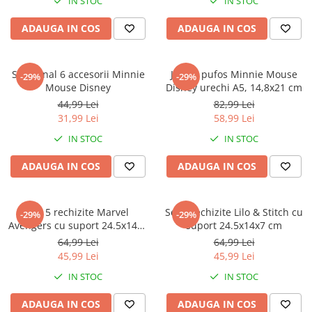
IN STOC
IN STOC
ADAUGA IN COS
ADAUGA IN COS
Set Jurnal 6 accesorii Minnie
Jurnal pufos Minnie Mouse
-29%
-29%
Mouse Disney
Disney urechi A5, 14,8x21 cm
44,99 Lei
82,99 Lei
31,99 Lei
58,99 Lei
IN STOC
IN STOC
ADAUGA IN COS
ADAUGA IN COS
Set 5 rechizite Marvel
Set 5 rechizite Lilo & Stitch cu
-29%
-29%
Avengers cu suport 24.5x14x7
suport 24.5x14x7 cm
cm
64,99 Lei
64,99 Lei
45,99 Lei
45,99 Lei
IN STOC
IN STOC
ADAUGA IN COS
ADAUGA IN COS