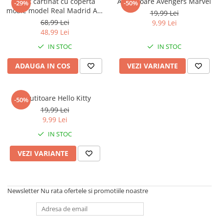
Caiet cartinat cu coperta
Ascutitoare Avengers Marvel
-29%
-50%
moale model Real Madrid A5,
19,99 Lei
15x21 cm
68,99 Lei
9,99 Lei
48,99 Lei
IN STOC
IN STOC
ADAUGA IN COS
VEZI VARIANTE
Ascutitoare Hello Kitty
-50%
19,99 Lei
9,99 Lei
IN STOC
VEZI VARIANTE
Newsletter
Nu rata ofertele si promotiile noastre