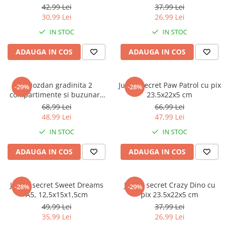
Jurassic World
Peppa Pig
Skateboard
42,99 Lei
37,99 Lei
Batman
Printesele Disney
Casti protectie sport
30,99 Lei
26,99 Lei
Minions
Sonic
Manusi sport
IN STOC
IN STOC
Peppa Pig
Barbie
Vehicule
ADAUGA IN COS
ADAUGA IN COS
Star Wars
Disney
Casute si Locuri de joaca
Real Madrid
Harry Potter
Corturi si casute copii
R-Walker
Mickey Mouse Disney
Ghiozdan gradinita 2
Jurnal secret Paw Patrol cu pix
Sporturi de interior
-29%
-28%
Pokemon
Baby Shark
compartimente si buzunare
23.5x22x5 cm
laterale, Sirena 33x25x10 cm
Baby Shark
Ladybug
68,99 Lei
66,99 Lei
48,99 Lei
47,99 Lei
Lion King
Minecraft
Marvel
Trolls
IN STOC
IN STOC
Testoasele Ninja
Pokemon
ADAUGA IN COS
ADAUGA IN COS
Fireman Sam
Pink Panther
PJ Masks
SuperZings
Disney
Bing
Jurnal secret Sweet Dreams
Jurnal secret Crazy Dino cu
-28%
-29%
A5, 12,5x15x1,5cm
pix 23.5x22x5 cm
Frozen Disney
Marie Cat
49,99 Lei
37,99 Lei
Lotto
Unicorn
35,99 Lei
26,99 Lei
Bing
R-Walker