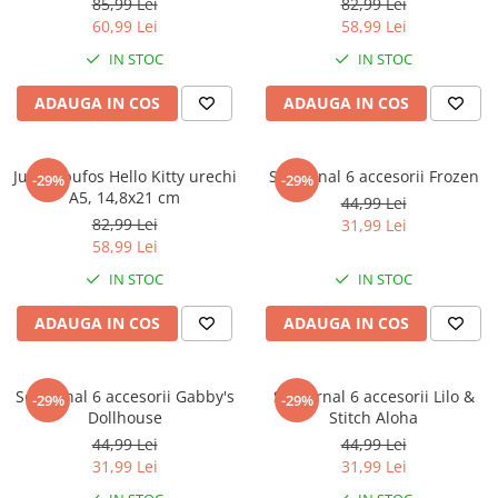
Warner
85,99 Lei
82,99 Lei
60,99 Lei
58,99 Lei
Cry Babies
IN STOC
IN STOC
Wonder Woman
The Grinch
ADAUGA IN COS
ADAUGA IN COS
FLAMINGO
Gorjuss
Jurnal pufos Hello Kitty urechi
Set Jurnal 6 accesorii Frozen
Incaltaminte fete
-29%
-29%
A5, 14,8x21 cm
44,99 Lei
Ghete si cizme fete
82,99 Lei
31,99 Lei
Pantofi fete
58,99 Lei
Pantofi sport fete
IN STOC
IN STOC
Papuci si slapi fete
ADAUGA IN COS
ADAUGA IN COS
Sandale fete
Set Jurnal 6 accesorii Gabby's
Set Jurnal 6 accesorii Lilo &
-29%
-29%
Dollhouse
Stitch Aloha
44,99 Lei
44,99 Lei
31,99 Lei
31,99 Lei