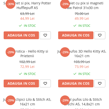
Captain america
Marvel
Set carnet si pix, Harry Potter
Set Caiet cu pix si magneti
-30%
-29%
Hufflepuff A5
Paw Patrol 31x30 cm
Bakugan
Monsters Inc.
63,99 Lei
70,00 Lei
Liga Dreptatii
The Elf
44,99 Lei
49,99 Lei
Buzz Lightyear
Faro
IN STOC
IN STOC
My Little Pony
La casa de papel
Planes
Nasa
ADAUGA IN COS
ADAUGA IN COS
EplusM
Kids Euroswan
Tom & Jerry
Rainbow High
Set birotica - Hello Kitty si
Jurnal pufos 3D Hello Kitty A5,
-29%
-29%
Transformers
Garfield
Prietenii
16x21 cm
Arditex
Ben 10
102,99 Lei
103,99 Lei
Top Wings
Petshop
72,99 Lei
73,99 Lei
Incaltaminte baieti
Nightmare before Christmas
IN STOC
IN STOC
Alice in Wonderland
Ghete si cizme baieti
ADAUGA IN COS
ADAUGA IN COS
EplusM
Pantofi baieti
Nella The Princess Knight
Pantofi sport baieti
Perletti
Papuci si slapi baieti
Jurnal sclipici Lilo & Stitch A5,
Jurnal pufos Lilo & Stitch
-29%
-29%
Arditex
16x21 cm
urechi A5, 14,8x21 cm
Sandale baieti