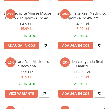
Set 5 rechizite Minnie Mouse
Set 5 rechizite Real Madrid cu
-29%
-29%
Disney cu suport 24.5x14x7
suport 24.5x14x7 cm
cm
64,99 Lei
64,99 Lei
45,99 Lei
45,99 Lei
IN STOC
IN STOC
ADAUGA IN COS
ADAUGA IN COS
Ascutitoare Real Madrid cu
Set cadou cu agenda Real
-29%
-25%
autocolante
Madrid
37,99 Lei
113,99 Lei
26,99 Lei
85,99 Lei
IN STOC
IN STOC
VEZI VARIANTE
ADAUGA IN COS