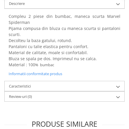
Descriere
Power Players
Shimmer and Shine
SuperZings
Vaiana
Compleu 2 piese din bumbac, maneca scurta Marvel
Dragon Ball
Looney Tunes
Spiderman
Pijama compusa din bluza cu maneca scurta si pantaloni
Super Mario
LOL SURPRISE
scurti.
Hot Wheels
L.O.L Surprise!
Decolteu la baza gatului, rotund.
Looney Tunes
Dora the Explorer
Pantaloni cu talie elastica pentru confort.
Nightmare before Christmas
Minions
Material de calitate, moale si confortabil.
Snoopy
Jurassic World
Bluza se spala pe dos. Imprimeul nu se calca.
Material : 100
% bumbac
SpongeBob
PJ Masks
Toy Story
Doc McStuffins
Informatii conformitate produs
Red Bull Racing
Soy Luna
Caracteristici
Jurassic Park
Na! Na! Na! Surprise
Ricky Zoom
Wednesday
Review-uri
(0)
Monsters Inc.
by TGA
OEM
Lion King
The Elf
My Little Pony
PRODUSE SIMILARE
Wednesday
Poopsie