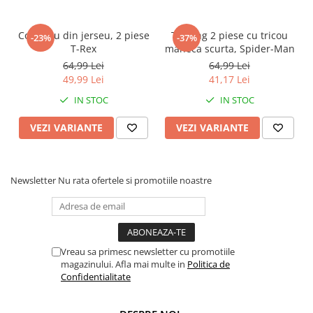
Faro
Shimmer Shine
FC Barcelona
Snoopy
Compleu din jerseu, 2 piese
Trening 2 piese cu tricou
-23%
-37%
La casa de papel
Sofia Intai
T-Rex
maneca scurta, Spider-Man
Minnie Mouse Disney
FC Barcelona
64,99 Lei
64,99 Lei
49,99 Lei
41,17 Lei
Nasa
Red Bull Racing
IN STOC
IN STOC
Super Wings
Monster High
Garfield
Toy Story
VEZI VARIANTE
VEZI VARIANTE
Perletti
OEM
Warner
Dory
The Grinch
Lady Bug
Newsletter
Nu rata ofertele si promotiile noastre
Gabby's Dollhouse
Powerpuff Girls
Ben 10
VAMPIRINA
Beyblade
Zhu Zhu Pets
Captain Tsubasa
Super Wings
Vreau sa primesc newsletter cu promotiile
magazinului. Afla mai multe in
Politica de
44 Cats
Disney Elena din Avalor
Confidentialitate
Superman
Pusheen
Vaiana
Rainbow Castle