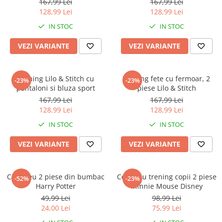
Warner
167,99 Lei
167,99 Lei
128,99 Lei
128,99 Lei
Cry Babies
IN STOC
IN STOC
Wonder Woman
The Grinch
VEZI VARIANTE
VEZI VARIANTE
FLAMINGO
Gorjuss
Trening Lilo & Stitch cu
Trening fete cu fermoar, 2
Incaltaminte fete
-23%
-23%
pantaloni si bluza sport
piese Lilo & Stitch
Ghete si cizme fete
167,99 Lei
167,99 Lei
Pantofi fete
128,99 Lei
128,99 Lei
Pantofi sport fete
IN STOC
IN STOC
Papuci si slapi fete
VEZI VARIANTE
VEZI VARIANTE
Sandale fete
Compleu 2 piese din bumbac
Compleu trening copii 2 piese
-52%
-23%
Harry Potter
Minnie Mouse Disney
49,99 Lei
98,99 Lei
24,00 Lei
75,99 Lei