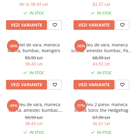
de la 38,43 Lei
82,37 Lei
IN STOC
IN STOC
VEZI VARIANTE
VEZI VARIANTE
Complet de vara, maneca
Compleu de vara, maneca
-36%
-36%
scurta, bumbac, Avengers
scurta, amestec bumbac, Paw
Patrol
59,99 Lei
68,99 Lei
38,43 Lei
43,92 Lei
IN STOC
IN STOC
VEZI VARIANTE
VEZI VARIANTE
Compleu de vara, maneca
Compleu 2 piese, maneca
-36%
-37%
scurta, amestec bumbac,
scurta Sonic the Hedgehog
Frozen Disney
59,99 Lei
57,99 Lei
38,43 Lei
36,61 Lei
IN STOC
IN STOC