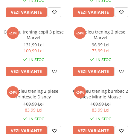
IN STOC
IN STOC
VEZI VARIANTE
VEZI VARIANTE
Compleu trening copii 3 piese
Compleu trening 2 piese
-23%
-24%
Marvel
Marvel
131,99 Lei
96,99 Lei
100,99 Lei
73,99 Lei
IN STOC
IN STOC
VEZI VARIANTE
VEZI VARIANTE
Compleu trening 2 piese
Compleu trening bumbac 2
-24%
-24%
Printesele Disney
piese Minnie Mouse
109,99 Lei
109,99 Lei
83,99 Lei
83,99 Lei
IN STOC
IN STOC
VEZI VARIANTE
VEZI VARIANTE