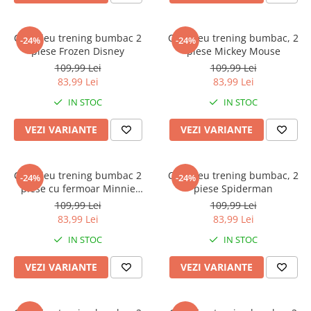
Compleu trening bumbac 2
Compleu trening bumbac, 2
-24%
-24%
piese Frozen Disney
piese Mickey Mouse
109,99 Lei
109,99 Lei
83,99 Lei
83,99 Lei
IN STOC
IN STOC
VEZI VARIANTE
VEZI VARIANTE
Compleu trening bumbac 2
Compleu trening bumbac, 2
-24%
-24%
piese cu fermoar Minnie
piese Spiderman
Mouse
109,99 Lei
109,99 Lei
83,99 Lei
83,99 Lei
IN STOC
IN STOC
VEZI VARIANTE
VEZI VARIANTE