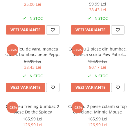
Jurassic World
Peppa Pig
Skateboard
Disney
59,99 Lei
25,00 Lei
Batman
Printesele Disney
Casti protectie sport
38,43 Lei
Minions
Sonic
Manusi sport
IN STOC
IN STOC
Peppa Pig
Barbie
Vehicule
VEZI VARIANTE
VEZI VARIANTE
Star Wars
Disney
Casute si Locuri de joaca
Real Madrid
Harry Potter
Corturi si casute copii
R-Walker
Mickey Mouse Disney
Compleu de vara, maneca
Compleu 2 piese din bumbac,
Sporturi de interior
-36%
-36%
Pokemon
Baby Shark
scurta, bumbac, bebe Peppa
maneca scurta Paw Patrol
Pig
Chase
Baby Shark
Ladybug
59,99 Lei
124,99 Lei
38,43 Lei
80,17 Lei
Lion King
Minecraft
Marvel
Trolls
IN STOC
IN STOC
Testoasele Ninja
Pokemon
VEZI VARIANTE
VEZI VARIANTE
Fireman Sam
Pink Panther
PJ Masks
SuperZings
Disney
Bing
Compleu trening bumbac 2
Compleu 2 piese colanti si top
-23%
-23%
piese Do the Spidey
cu volane, Minnie Mouse
Frozen Disney
Marie Cat
165,99 Lei
165,99 Lei
Lotto
Unicorn
126,99 Lei
126,99 Lei
Bing
R-Walker