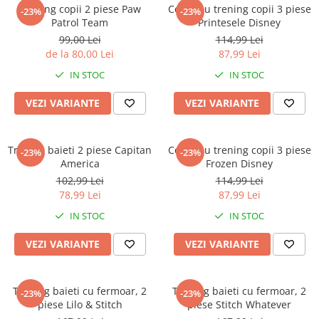
Captain america
Marvel
Trening copii 2 piese Paw
Compleu trening copii 3 piese
-23%
-23%
Patrol Team
Printesele Disney
Bakugan
Monsters Inc.
99,00 Lei
114,99 Lei
Liga Dreptatii
The Elf
de la 80,00 Lei
87,99 Lei
Buzz Lightyear
Faro
IN STOC
IN STOC
My Little Pony
La casa de papel
Planes
Nasa
VEZI VARIANTE
VEZI VARIANTE
EplusM
Kids Euroswan
Tom & Jerry
Rainbow High
Trening baieti 2 piese Capitan
Compleu trening copii 3 piese
-23%
-23%
Transformers
Garfield
America
Frozen Disney
Arditex
Ben 10
102,99 Lei
114,99 Lei
Top Wings
Petshop
78,99 Lei
87,99 Lei
Incaltaminte baieti
Nightmare before Christmas
IN STOC
IN STOC
Alice in Wonderland
Ghete si cizme baieti
VEZI VARIANTE
VEZI VARIANTE
EplusM
Pantofi baieti
Nella The Princess Knight
Pantofi sport baieti
Perletti
Papuci si slapi baieti
Trening baieti cu fermoar, 2
Trening baieti cu fermoar, 2
-23%
-23%
Arditex
piese Lilo & Stitch
piese Stitch Whatever
Sandale baieti