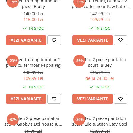
Compleu trening bumbac 2
Compleu trening bumbac 2
-18%
-23%
piese Bluey
piese cu fermoar Paw Patrol
Girls
140,00 Lei
142,99 Lei
115,00 Lei
109,99 Lei
IN STOC
IN STOC
VEZI VARIANTE
VEZI VARIANTE
Compleu trening bumbac 2
Compleu 2 piese pantalon
-23%
-36%
piese cu fermoar Peppa Pig
scurt, Bluey
142,99 Lei
115,99 Lei
109,99 Lei
de la 74,30 Lei
IN STOC
IN STOC
VEZI VARIANTE
VEZI VARIANTE
Compleu 2 piese pantalon
Compleu 2 piese pantalon
-37%
-36%
scurt, Gabby's Dollhouse Just
scurt, Lilo & Stitch Stay Cool
Chillin'
59,99 Lei
128,99 Lei