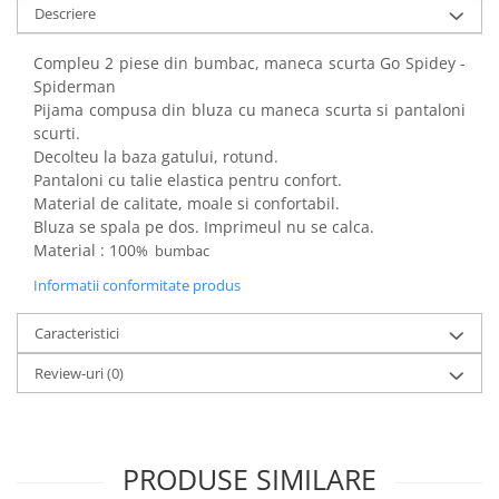
Descriere
Power Players
Shimmer and Shine
SuperZings
Vaiana
Compleu 2 piese din bumbac, maneca scurta Go Spidey -
Dragon Ball
Looney Tunes
Spiderman
Pijama compusa din bluza cu maneca scurta si pantaloni
Super Mario
LOL SURPRISE
scurti.
Hot Wheels
L.O.L Surprise!
Decolteu la baza gatului, rotund.
Looney Tunes
Dora the Explorer
Pantaloni cu talie elastica pentru confort.
Nightmare before Christmas
Minions
Material de calitate, moale si confortabil.
Snoopy
Jurassic World
Bluza se spala pe dos. Imprimeul nu se calca.
Material : 100
% bumbac
SpongeBob
PJ Masks
Toy Story
Doc McStuffins
Informatii conformitate produs
Red Bull Racing
Soy Luna
Caracteristici
Jurassic Park
Na! Na! Na! Surprise
Ricky Zoom
Wednesday
Review-uri
(0)
Monsters Inc.
by TGA
OEM
Lion King
The Elf
My Little Pony
PRODUSE SIMILARE
Wednesday
Poopsie