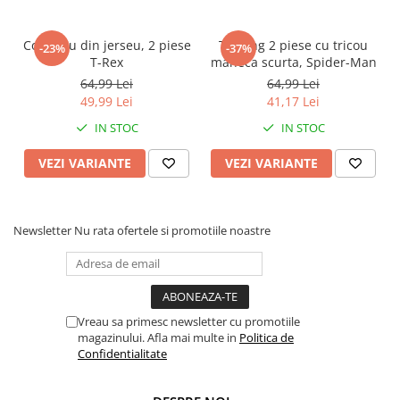
Faro
Shimmer Shine
FC Barcelona
Snoopy
Compleu din jerseu, 2 piese
Trening 2 piese cu tricou
-23%
-37%
La casa de papel
Sofia Intai
T-Rex
maneca scurta, Spider-Man
Minnie Mouse Disney
FC Barcelona
64,99 Lei
64,99 Lei
49,99 Lei
41,17 Lei
Nasa
Red Bull Racing
IN STOC
IN STOC
Super Wings
Monster High
Garfield
Toy Story
VEZI VARIANTE
VEZI VARIANTE
Perletti
OEM
Warner
Dory
The Grinch
Lady Bug
Newsletter
Nu rata ofertele si promotiile noastre
Gabby's Dollhouse
Powerpuff Girls
Ben 10
VAMPIRINA
Beyblade
Zhu Zhu Pets
Captain Tsubasa
Super Wings
Vreau sa primesc newsletter cu promotiile
magazinului. Afla mai multe in
Politica de
44 Cats
Disney Elena din Avalor
Confidentialitate
Superman
Pusheen
Vaiana
Rainbow Castle