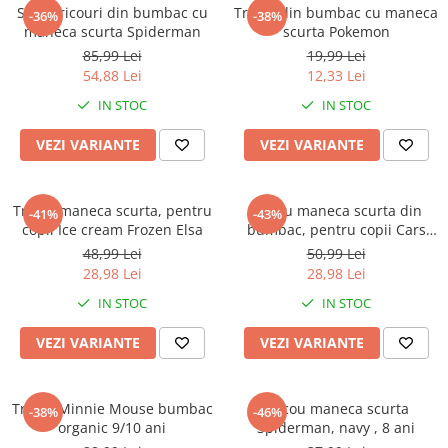
Captain america
Marvel
Set 3 tricouri din bumbac cu
Tricou din bumbac cu maneca
-36%
-38%
maneca scurta Spiderman
scurta Pokemon
Bakugan
Monsters Inc.
85,99 Lei
19,99 Lei
Liga Dreptatii
The Elf
54,88 Lei
12,33 Lei
Buzz Lightyear
Faro
IN STOC
IN STOC
My Little Pony
La casa de papel
Planes
Nasa
VEZI VARIANTE
VEZI VARIANTE
EplusM
Kids Euroswan
Tom & Jerry
Rainbow High
Tricou maneca scurta, pentru
Tricou maneca scurta din
-41%
-43%
Transformers
Garfield
copii Ice cream Frozen Elsa
bumbac, pentru copii Cars
Arditex
Ben 10
Disney
48,99 Lei
50,99 Lei
Top Wings
Petshop
28,98 Lei
28,98 Lei
Incaltaminte baieti
Nightmare before Christmas
IN STOC
IN STOC
Alice in Wonderland
Ghete si cizme baieti
VEZI VARIANTE
VEZI VARIANTE
EplusM
Pantofi baieti
Nella The Princess Knight
Pantofi sport baieti
Perletti
Papuci si slapi baieti
Tricou Minnie Mouse bumbac
Tricou maneca scurta
-38%
-46%
Arditex
organic 9/10 ani
Spiderman, navy , 8 ani
Sandale baieti