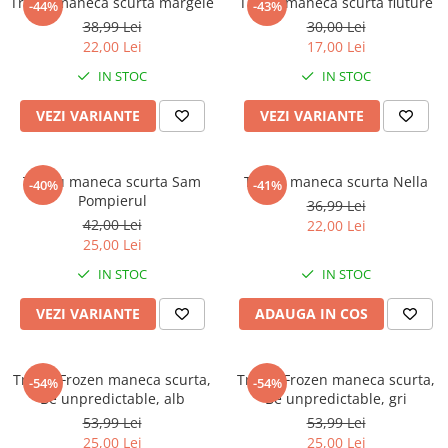
Tricou maneca scurta margele
Tricou maneca scurta fluture
-44%
-43%
38,99 Lei
30,00 Lei
22,00 Lei
17,00 Lei
IN STOC
IN STOC
VEZI VARIANTE
VEZI VARIANTE
Tricou maneca scurta Sam
Tricou maneca scurta Nella
-40%
-41%
Pompierul
36,99 Lei
42,00 Lei
22,00 Lei
25,00 Lei
IN STOC
IN STOC
VEZI VARIANTE
ADAUGA IN COS
Tricou Frozen maneca scurta,
Tricou Frozen maneca scurta,
-54%
-54%
Be unpredictable, alb
Be unpredictable, gri
53,99 Lei
53,99 Lei
25,00 Lei
25,00 Lei