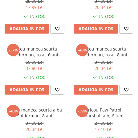
Warner
28,99 Lei
37,99 Lei
17,99 Lei
20,34 Lei
Cry Babies
IN STOC
IN STOC
Wonder Woman
The Grinch
ADAUGA IN COS
ADAUGA IN COS
FLAMINGO
Gorjuss
Tricou maneca scurta
Tricou maneca scurta
Incaltaminte fete
-37%
-46%
Spiderman, rosu, 6 ani
Spiderman, rosu, 8 ani
Ghete si cizme fete
59,99 Lei
37,99 Lei
Pantofi fete
37,80 Lei
20,34 Lei
Pantofi sport fete
IN STOC
IN STOC
Papuci si slapi fete
ADAUGA IN COS
ADAUGA IN COS
Sandale fete
Tricou maneca scurta alba
Tricou Paw Patrol
-46%
-39%
Spiderman, 8 ani
Marshall,alb, 6 luni
37,99 Lei
27,99 Lei
20,34 Lei
17,10 Lei