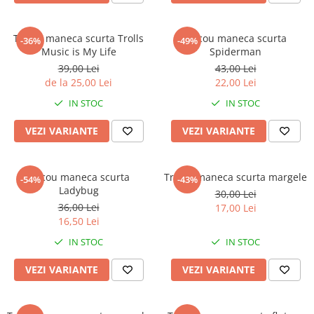
Tricou maneca scurta Trolls
Tricou maneca scurta
-36%
-49%
Music is My Life
Spiderman
39,00 Lei
43,00 Lei
de la 25,00 Lei
22,00 Lei
IN STOC
IN STOC
VEZI VARIANTE
VEZI VARIANTE
Tricou maneca scurta
Tricou maneca scurta margele
-54%
-43%
Ladybug
30,00 Lei
36,00 Lei
17,00 Lei
16,50 Lei
IN STOC
IN STOC
VEZI VARIANTE
VEZI VARIANTE