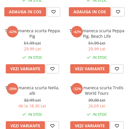
IN STOC
IN STOC
ADAUGA IN COS
ADAUGA IN COS
Tricou maneca scurta Peppa
Tricou maneca scurta Peppa
-42%
-42%
Pig
Pig, Beach Life
51,99 Lei
51,99 Lei
29,99 Lei
29,99 Lei
IN STOC
IN STOC
VEZI VARIANTE
VEZI VARIANTE
Tricou maneca scurta Nella,
Tricou maneca scurta Trolls
-39%
-32%
alb
World Tours
32,99 Lei
39,00 Lei
de la 18,30 Lei
26,69 Lei
IN STOC
IN STOC
VEZI VARIANTE
VEZI VARIANTE