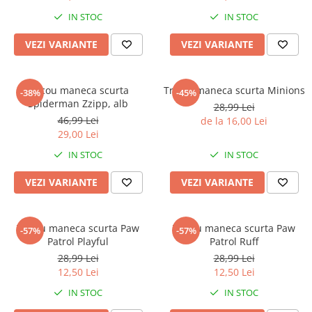
IN STOC
IN STOC
VEZI VARIANTE
VEZI VARIANTE
Tricou maneca scurta
Tricou maneca scurta Minions
-38%
-45%
Spiderman Zzipp, alb
28,99 Lei
46,99 Lei
de la 16,00 Lei
29,00 Lei
IN STOC
IN STOC
VEZI VARIANTE
VEZI VARIANTE
Tricou maneca scurta Paw
Tricou maneca scurta Paw
-57%
-57%
Patrol Playful
Patrol Ruff
28,99 Lei
28,99 Lei
12,50 Lei
12,50 Lei
IN STOC
IN STOC