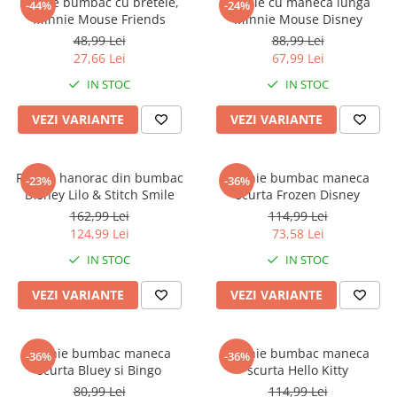
Rochie bumbac cu bretele,
Rochie cu maneca lunga
-44%
-24%
Minnie Mouse Friends
Minnie Mouse Disney
48,99 Lei
88,99 Lei
27,66 Lei
67,99 Lei
IN STOC
IN STOC
VEZI VARIANTE
VEZI VARIANTE
Rochie hanorac din bumbac
Rochie bumbac maneca
-23%
-36%
Disney Lilo & Stitch Smile
scurta Frozen Disney
162,99 Lei
114,99 Lei
124,99 Lei
73,58 Lei
IN STOC
IN STOC
VEZI VARIANTE
VEZI VARIANTE
Rochie bumbac maneca
Rochie bumbac maneca
-36%
-36%
scurta Bluey si Bingo
scurta Hello Kitty
80,99 Lei
114,99 Lei