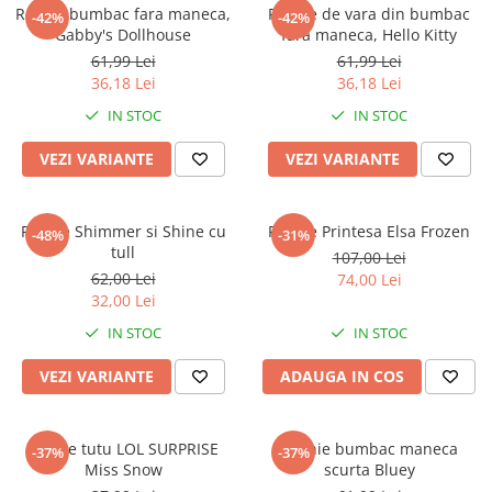
Captain america
Marvel
Rochie bumbac fara maneca,
Rochie de vara din bumbac
-42%
-42%
Gabby's Dollhouse
fara maneca, Hello Kitty
Bakugan
Monsters Inc.
61,99 Lei
61,99 Lei
Liga Dreptatii
The Elf
36,18 Lei
36,18 Lei
Buzz Lightyear
Faro
IN STOC
IN STOC
My Little Pony
La casa de papel
Planes
Nasa
VEZI VARIANTE
VEZI VARIANTE
EplusM
Kids Euroswan
Tom & Jerry
Rainbow High
Rochie Shimmer si Shine cu
Rochie Printesa Elsa Frozen
-48%
-31%
Transformers
Garfield
tull
107,00 Lei
Arditex
Ben 10
62,00 Lei
74,00 Lei
Top Wings
Petshop
32,00 Lei
Incaltaminte baieti
Nightmare before Christmas
IN STOC
IN STOC
Alice in Wonderland
Ghete si cizme baieti
VEZI VARIANTE
ADAUGA IN COS
EplusM
Pantofi baieti
Nella The Princess Knight
Pantofi sport baieti
Perletti
Papuci si slapi baieti
Rochie tutu LOL SURPRISE
Rochie bumbac maneca
-37%
-37%
Arditex
Miss Snow
scurta Bluey
Sandale baieti