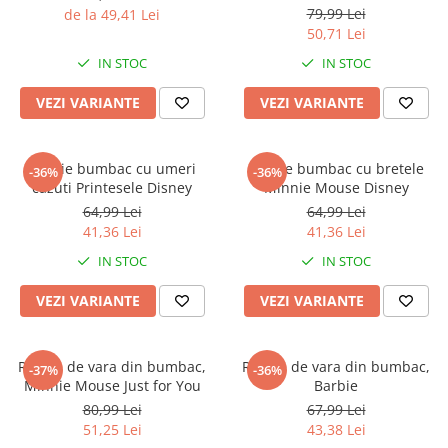
Jurassic World
Peppa Pig
Skateboard
79,99 Lei
de la 49,41 Lei
Batman
Printesele Disney
Casti protectie sport
50,71 Lei
Minions
Sonic
Manusi sport
IN STOC
IN STOC
Peppa Pig
Barbie
Vehicule
VEZI VARIANTE
VEZI VARIANTE
Star Wars
Disney
Casute si Locuri de joaca
Real Madrid
Harry Potter
Corturi si casute copii
R-Walker
Mickey Mouse Disney
Rochie bumbac cu umeri
Rochie bumbac cu bretele
Sporturi de interior
-36%
-36%
Pokemon
Baby Shark
cazuti Printesele Disney
Minnie Mouse Disney
Baby Shark
Ladybug
64,99 Lei
64,99 Lei
41,36 Lei
41,36 Lei
Lion King
Minecraft
Marvel
Trolls
IN STOC
IN STOC
Testoasele Ninja
Pokemon
VEZI VARIANTE
VEZI VARIANTE
Fireman Sam
Pink Panther
PJ Masks
SuperZings
Disney
Bing
Rochie de vara din bumbac,
Rochie de vara din bumbac,
-37%
-36%
Minnie Mouse Just for You
Barbie
Frozen Disney
Marie Cat
80,99 Lei
67,99 Lei
Lotto
Unicorn
51,25 Lei
43,38 Lei
Bing
R-Walker