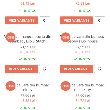
51,43 Lei
73,58 Lei
IN STOC
IN STOC
VEZI VARIANTE
VEZI VARIANTE
Rochie cu maneca scurta din
Rochie de vara din bumbac,
-36%
-36%
bumbac , Lilo & Stitch
Gabby's Dollhouse
71,99 Lei
67,99 Lei
45,76 Lei
43,38 Lei
IN STOC
IN STOC
VEZI VARIANTE
VEZI VARIANTE
Rochie de vara din bumbac,
Rochie de vara din bumbac,
-36%
-36%
Bluey
Hello Kitty
67,99 Lei
85,99 Lei
43,38 Lei
54,72 Lei
IN STOC
IN STOC