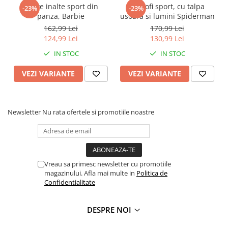
Ghete inalte sport din
Pantofi sport, cu talpa
Faro
Shimmer Shine
-23%
-23%
panza, Barbie
usoara si lumini Spiderman
FC Barcelona
Snoopy
162,99 Lei
170,99 Lei
La casa de papel
Sofia Intai
124,99 Lei
130,99 Lei
Minnie Mouse Disney
FC Barcelona
IN STOC
IN STOC
Nasa
Red Bull Racing
VEZI VARIANTE
VEZI VARIANTE
Super Wings
Monster High
Garfield
Toy Story
Perletti
OEM
Newsletter
Nu rata ofertele si promotiile noastre
Warner
Dory
The Grinch
Lady Bug
Gabby's Dollhouse
Powerpuff Girls
Ben 10
VAMPIRINA
Vreau sa primesc newsletter cu promotiile
Beyblade
Zhu Zhu Pets
magazinului. Afla mai multe in
Politica de
Captain Tsubasa
Super Wings
Confidentialitate
44 Cats
Disney Elena din Avalor
Superman
Pusheen
DESPRE NOI
Vaiana
Rainbow Castle