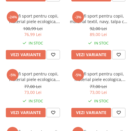
Pantofi sport pentru copii,
Pantofi sport pentru copii,
-24%
-3%
material piele ecologica,
material textil, navy, talpa cu
negru/albastru
leduri
100,99 Lei
92,00 Lei
76,99 Lei
89,00 Lei
IN STOC
IN STOC
VEZI VARIANTE
VEZI VARIANTE
Pantofi sport pentru copii,
Pantofi sport pentru copii,
-5%
-5%
material piele ecologica,
material piele ecologica,
alb/verde
bleumarin/verde
77,00 Lei
77,00 Lei
73,00 Lei
73,00 Lei
IN STOC
IN STOC
VEZI VARIANTE
VEZI VARIANTE