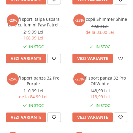
Faro
Shimmer Shine
FC Barcelona
Snoopy
Pantofi sport, talpa usoara
Tenisi copii Shimmer Shine
La casa de papel
Sofia Intai
-23%
-23%
EVA, cu lumini Paw Patrol
49,00 Lei
Minnie Mouse Disney
FC Barcelona
Chase și Marshall
219,99 Lei
de la 33,00 Lei
Nasa
Red Bull Racing
168,99 Lei
Super Wings
Monster High
IN STOC
IN STOC
Garfield
Toy Story
VEZI VARIANTE
VEZI VARIANTE
Perletti
OEM
Warner
Dory
The Grinch
Lady Bug
Pantofi sport panza 32 Pro
Pantofi sport panza 32 Pro
-25%
-23%
Gabby's Dollhouse
Powerpuff Girls
Purple
OffWihite
Ben 10
VAMPIRINA
110,99 Lei
148,99 Lei
de la 84,99 Lei
113,99 Lei
Beyblade
Zhu Zhu Pets
Captain Tsubasa
Super Wings
IN STOC
IN STOC
44 Cats
Disney Elena din Avalor
VEZI VARIANTE
VEZI VARIANTE
Superman
Pusheen
Vaiana
Rainbow Castle