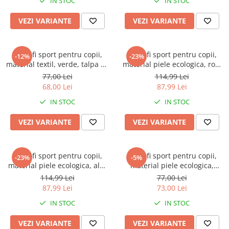
IN STOC
IN STOC
VEZI VARIANTE
VEZI VARIANTE
Pantofi sport pentru copii,
Pantofi sport pentru copii,
-12%
-23%
material textil, verde, talpa cu
material piele ecologica, roz,
leduri
Heart
77,00 Lei
114,99 Lei
68,00 Lei
87,99 Lei
IN STOC
IN STOC
VEZI VARIANTE
VEZI VARIANTE
Pantofi sport pentru copii,
Pantofi sport pentru copii,
-23%
-5%
material piele ecologica, alb,
material piele ecologica,
Heart
negru, Kids
114,99 Lei
77,00 Lei
87,99 Lei
73,00 Lei
IN STOC
IN STOC
VEZI VARIANTE
VEZI VARIANTE