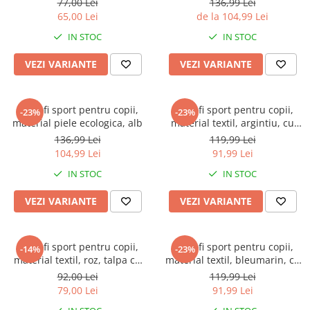
Warner
77,00 Lei
136,99 Lei
65,00 Lei
de la 104,99 Lei
Cry Babies
IN STOC
IN STOC
Wonder Woman
The Grinch
VEZI VARIANTE
VEZI VARIANTE
FLAMINGO
Gorjuss
Pantofi sport pentru copii,
Pantofi sport pentru copii,
Incaltaminte fete
-23%
-23%
material piele ecologica, alb
material textil, argintiu, cu
Ghete si cizme fete
leduri
136,99 Lei
119,99 Lei
Pantofi fete
104,99 Lei
91,99 Lei
Pantofi sport fete
IN STOC
IN STOC
Papuci si slapi fete
VEZI VARIANTE
VEZI VARIANTE
Sandale fete
Pantofi sport pentru copii,
Pantofi sport pentru copii,
-14%
-23%
material textil, roz, talpa cu
material textil, bleumarin, cu
leduri
leduri
92,00 Lei
119,99 Lei
79,00 Lei
91,99 Lei