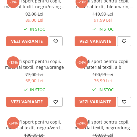
Pantofi sport pentru copii,
Pantofi sport pentru copii,
-3%
-23%
material textil, negru/orange,
material textil, bleumarin,
talpa cu leduri
model fluturi si talpa cu leduri
92,00 Lei
119,99 Lei
89,00 Lei
91,99 Lei
IN STOC
IN STOC
VEZI VARIANTE
VEZI VARIANTE
Pantofi sport pentru copii,
Pantofi sport pentru copii,
-12%
-24%
material textil, negru/orange
material textil, alb
77,00 Lei
100,99 Lei
68,00 Lei
76,99 Lei
IN STOC
IN STOC
VEZI VARIANTE
VEZI VARIANTE
Pantofi sport pentru copii,
Pantofi sport pentru copii,
-24%
-24%
material textil, negru/verde
material textil, negru/dungi
neon
albe
100,99 Lei
100,99 Lei