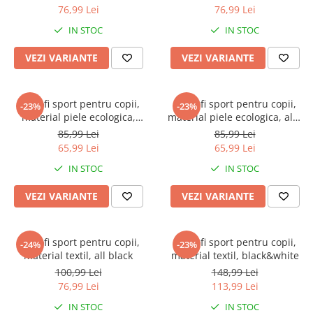
76,99 Lei
76,99 Lei
IN STOC
IN STOC
VEZI VARIANTE
VEZI VARIANTE
Pantofi sport pentru copii,
Pantofi sport pentru copii,
-23%
-23%
material piele ecologica,
material piele ecologica, alb,
roz/mov
Star yellow
85,99 Lei
85,99 Lei
65,99 Lei
65,99 Lei
IN STOC
IN STOC
VEZI VARIANTE
VEZI VARIANTE
Pantofi sport pentru copii,
Pantofi sport pentru copii,
-24%
-23%
material textil, all black
material textil, black&white
100,99 Lei
148,99 Lei
76,99 Lei
113,99 Lei
IN STOC
IN STOC