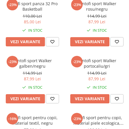
Captain america
Marvel
Pantofi sport panza 32 Pro
Pantofi sport Walker
-23%
-23%
Basketball
rosu/negru
Bakugan
Monsters Inc.
110,00 Lei
114,99 Lei
Liga Dreptatii
The Elf
85,00 Lei
87,99 Lei
Buzz Lightyear
Faro
IN STOC
IN STOC
My Little Pony
La casa de papel
Planes
Nasa
VEZI VARIANTE
VEZI VARIANTE
EplusM
Kids Euroswan
Tom & Jerry
Rainbow High
Pantofi sport Walker
Pantofi sport Walker
-23%
-23%
Transformers
Garfield
galben/negru
portocaliu/gri
Arditex
Ben 10
114,99 Lei
114,99 Lei
Top Wings
Petshop
87,99 Lei
87,99 Lei
Incaltaminte baieti
Nightmare before Christmas
IN STOC
IN STOC
Alice in Wonderland
Ghete si cizme baieti
VEZI VARIANTE
VEZI VARIANTE
EplusM
Pantofi baieti
Nella The Princess Knight
Pantofi sport baieti
Perletti
Papuci si slapi baieti
Pantofi sport pentru copii,
Pantofi sport pentru copii,
-16%
-23%
Arditex
material textil, negru
material piele ecologica,
Sandale baieti
argintiu