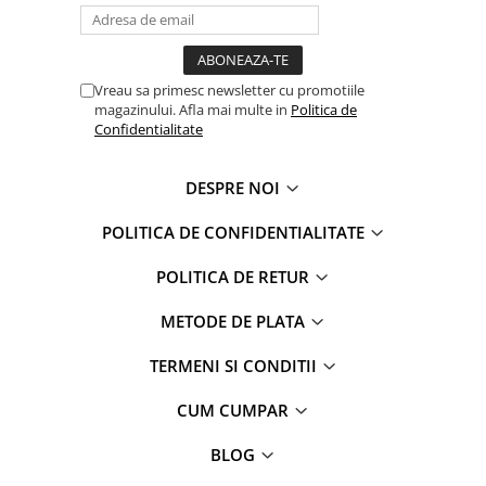
Jurassic World
Peppa Pig
Skateboard
Batman
Printesele Disney
Casti protectie sport
Minions
Sonic
Manusi sport
Peppa Pig
Barbie
Vehicule
Vreau sa primesc newsletter cu promotiile
magazinului. Afla mai multe in
Politica de
Star Wars
Disney
Casute si Locuri de joaca
Confidentialitate
Real Madrid
Harry Potter
Corturi si casute copii
R-Walker
Mickey Mouse Disney
Sporturi de interior
DESPRE NOI
Pokemon
Baby Shark
Baby Shark
Ladybug
POLITICA DE CONFIDENTIALITATE
Lion King
Minecraft
POLITICA DE RETUR
Marvel
Trolls
Testoasele Ninja
Pokemon
METODE DE PLATA
Fireman Sam
Pink Panther
TERMENI SI CONDITII
PJ Masks
SuperZings
Disney
Bing
CUM CUMPAR
Frozen Disney
Marie Cat
Lotto
Unicorn
BLOG
Bing
R-Walker