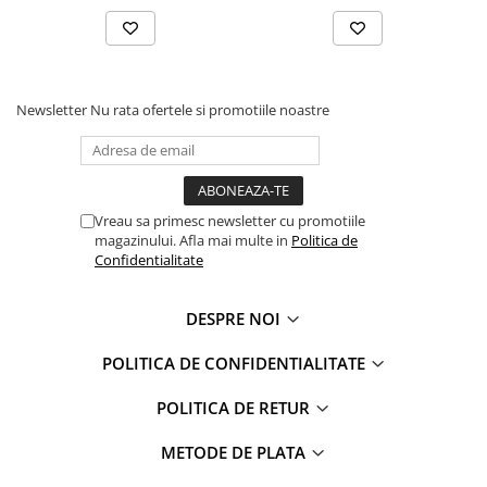
Faro
Shimmer Shine
FC Barcelona
Snoopy
La casa de papel
Sofia Intai
Minnie Mouse Disney
FC Barcelona
Newsletter
Nu rata ofertele si promotiile noastre
Nasa
Red Bull Racing
Super Wings
Monster High
Garfield
Toy Story
Perletti
OEM
Vreau sa primesc newsletter cu promotiile
magazinului. Afla mai multe in
Politica de
Warner
Dory
Confidentialitate
The Grinch
Lady Bug
Gabby's Dollhouse
Powerpuff Girls
DESPRE NOI
Ben 10
VAMPIRINA
Beyblade
Zhu Zhu Pets
POLITICA DE CONFIDENTIALITATE
Captain Tsubasa
Super Wings
POLITICA DE RETUR
44 Cats
Disney Elena din Avalor
Superman
Pusheen
METODE DE PLATA
Vaiana
Rainbow Castle