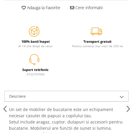
Jurassic World
Peppa Pig
Skateboard
Adauga la Favorite
Cere informatii
Batman
Printesele Disney
Casti protectie sport
Minions
Sonic
Manusi sport
Peppa Pig
Barbie
Vehicule
Star Wars
Disney
Casute si Locuri de joaca
Real Madrid
Harry Potter
100% banii înapoi
Transport gratuit
Corturi si casute copii
R-Walker
Mickey Mouse Disney
Ai 14 zile drept de retur
Pentru comenzi mai mari de 250 lei
Sporturi de interior
Pokemon
Baby Shark
Baby Shark
Ladybug
Lion King
Minecraft
Suport telefonic
0722707040
Marvel
Trolls
Testoasele Ninja
Pokemon
Fireman Sam
Pink Panther
Descriere
PJ Masks
SuperZings
Disney
Bing
Un set de mobilier de bucatarie este un echipament
necesar casutei de papusi a copilului tau.
Frozen Disney
Marie Cat
Setul include aragaz, cuptor, dulapuri si accesorii pentru
Lotto
Unicorn
bucatarie. Mobilierul are functii de sunet si lumina.
Bing
R-Walker