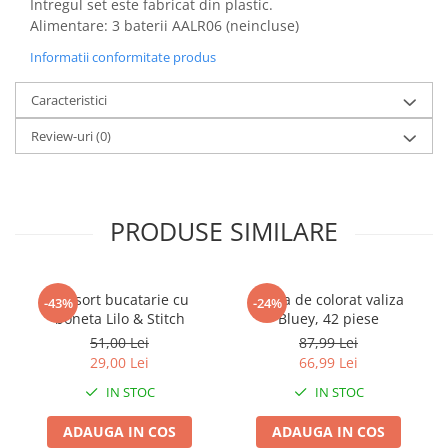
Intregul set este fabricat din plastic.
Power Players
Shimmer and Shine
Alimentare: 3 baterii AALR06 (neincluse)
SuperZings
Vaiana
Informatii conformitate produs
Dragon Ball
Looney Tunes
Super Mario
LOL SURPRISE
Caracteristici
Hot Wheels
L.O.L Surprise!
Review-uri
(0)
Looney Tunes
Dora the Explorer
Nightmare before Christmas
Minions
Snoopy
Jurassic World
PRODUSE SIMILARE
SpongeBob
PJ Masks
Toy Story
Doc McStuffins
Red Bull Racing
Soy Luna
Set sort bucatarie cu
Trusa de colorat valiza
-43%
-24%
Jurassic Park
Na! Na! Na! Surprise
boneta Lilo & Stitch
Bluey, 42 piese
Ricky Zoom
Wednesday
51,00 Lei
87,99 Lei
Monsters Inc.
by TGA
29,00 Lei
66,99 Lei
OEM
Lion King
IN STOC
IN STOC
The Elf
My Little Pony
ADAUGA IN COS
ADAUGA IN COS
Wednesday
Poopsie