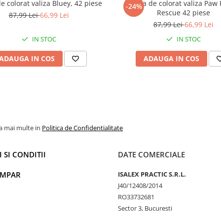
e colorat valiza Bluey, 42 piese
Trusa de colorat valiza Paw 
-24%
Rescue 42 piese
87,99 Lei
66,99 Lei
87,99 Lei
66,99 Lei
IN STOC
IN STOC
ADAUGA IN COS
ADAUGA IN COS
la mai multe in
Politica de Confidentialitate
 SI CONDITII
DATE COMERCIALE
UMPAR
ISALEX PRACTIC S.R.L.
J40/12408/2014
RO33732681
Sector 3, Bucuresti