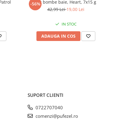
Patrol
Set bombe baie, Heart, 7x15 g
Set 2 walk
-56%
-56%
42,99 Lei
19,00 Lei
IN STOC
ADAUGA IN COS
AD
SUPORT CLIENTI
0722707040
comenzi@pufezel.ro