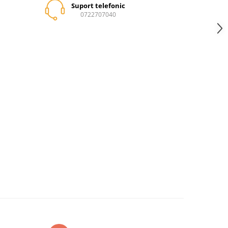
Suport telefonic
0722707040