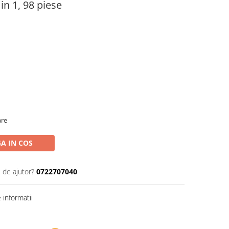
in 1, 98 piese
are
A IN COS
 de ajutor?
0722707040
informatii