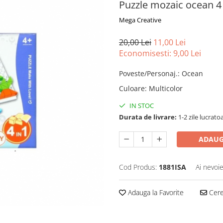
Puzzle mozaic ocean 4 
Mega Creative
20,00 Lei
11,00 Lei
Economisesti:
9,00
Lei
Poveste/Personaj.
:
Ocean
Culoare
:
Multicolor
IN STOC
Durata de livrare:
1-2 zile lucrato
ADAUG
Cod Produs:
1881ISA
Ai nevoie
Adauga la Favorite
Cere 