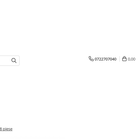
0722707040
0,00
8 piese