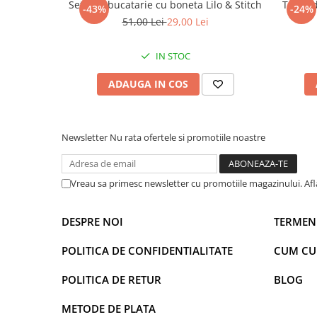
Set sort bucatarie cu boneta Lilo & Stitch
Trusa d
-43%
-24%
Power Players
Shimmer and Shine
51,00 Lei
29,00 Lei
SuperZings
Vaiana
Dragon Ball
Looney Tunes
IN STOC
Super Mario
LOL SURPRISE
ADAUGA IN COS
Hot Wheels
L.O.L Surprise!
Looney Tunes
Dora the Explorer
Nightmare before Christmas
Minions
Newsletter
Nu rata ofertele si promotiile noastre
Snoopy
Jurassic World
SpongeBob
PJ Masks
Toy Story
Doc McStuffins
Vreau sa primesc newsletter cu promotiile magazinului. Af
Red Bull Racing
Soy Luna
Jurassic Park
Na! Na! Na! Surprise
DESPRE NOI
TERMENI
Ricky Zoom
Wednesday
POLITICA DE CONFIDENTIALITATE
CUM C
Monsters Inc.
by TGA
OEM
Lion King
POLITICA DE RETUR
BLOG
The Elf
My Little Pony
METODE DE PLATA
Wednesday
Poopsie