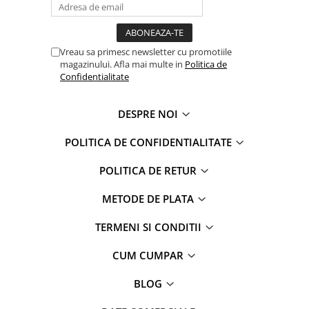
Faro
Shimmer Shine
FC Barcelona
Snoopy
La casa de papel
Sofia Intai
Vreau sa primesc newsletter cu promotiile
magazinului. Afla mai multe in
Politica de
Minnie Mouse Disney
FC Barcelona
Confidentialitate
Nasa
Red Bull Racing
Super Wings
Monster High
DESPRE NOI
Garfield
Toy Story
Perletti
OEM
POLITICA DE CONFIDENTIALITATE
Warner
Dory
POLITICA DE RETUR
The Grinch
Lady Bug
Gabby's Dollhouse
Powerpuff Girls
METODE DE PLATA
Ben 10
VAMPIRINA
Beyblade
Zhu Zhu Pets
TERMENI SI CONDITII
Captain Tsubasa
Super Wings
CUM CUMPAR
44 Cats
Disney Elena din Avalor
Superman
Pusheen
BLOG
Vaiana
Rainbow Castle