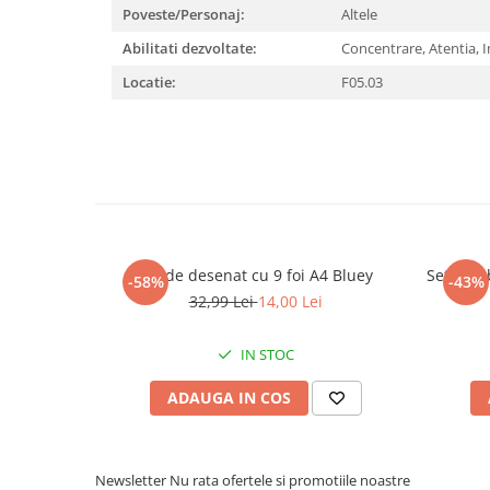
Poveste/Personaj:
Altele
Abilitati dezvoltate:
Concentrare,
Atentia,
I
Locatie:
F05.03
Set de desenat cu 9 foi A4 Bluey
Set sort
-58%
-43%
32,99 Lei
14,00 Lei
IN STOC
ADAUGA IN COS
Newsletter
Nu rata ofertele si promotiile noastre