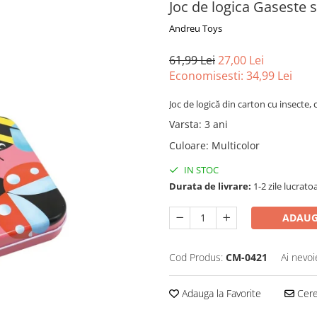
Joc de logica Gaseste s
Andreu Toys
61,99 Lei
27,00 Lei
Economisesti:
34,99
Lei
Joc de logică din carton cu insecte, 
Varsta
:
3 ani
Culoare
:
Multicolor
IN STOC
Durata de livrare:
1-2 zile lucrato
ADAUG
Cod Produs:
CM-0421
Ai nevoi
Adauga la Favorite
Cere 