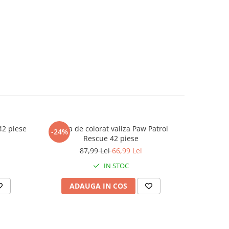
42 piese
Trusa de colorat valiza Paw Patrol
Set b
-24%
-56%
Rescue 42 piese
87,99 Lei
66,99 Lei
IN STOC
ADAUGA IN COS
AD