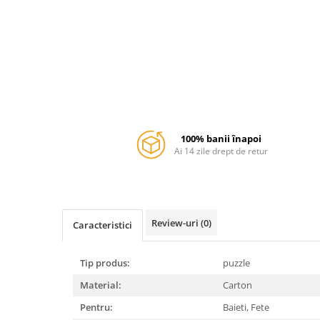
Warner
Cry Babies
Wonder Woman
The Grinch
FLAMINGO
Gorjuss
Incaltaminte fete
Ghete si cizme fete
100% banii înapoi
Ai 14 zile drept de retur
Pantofi fete
Pantofi sport fete
Papuci si slapi fete
Sandale fete
Review-uri
(0)
Caracteristici
Tip produs:
puzzle
Material:
Carton
Pentru:
Baieti,
Fete