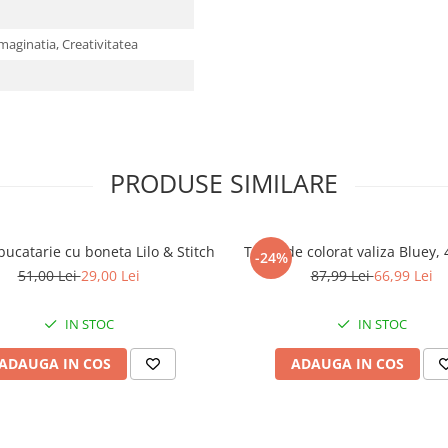
maginatia,
Creativitatea
PRODUSE SIMILARE
 bucatarie cu boneta Lilo & Stitch
Trusa de colorat valiza Bluey, 
-24%
51,00 Lei
29,00 Lei
87,99 Lei
66,99 Lei
IN STOC
IN STOC
ADAUGA IN COS
ADAUGA IN COS