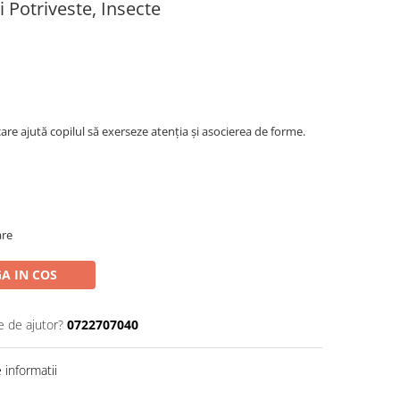
i Potriveste, Insecte
care ajută copilul să exerseze atenția și asocierea de forme.
are
A IN COS
e de ajutor?
0722707040
informatii