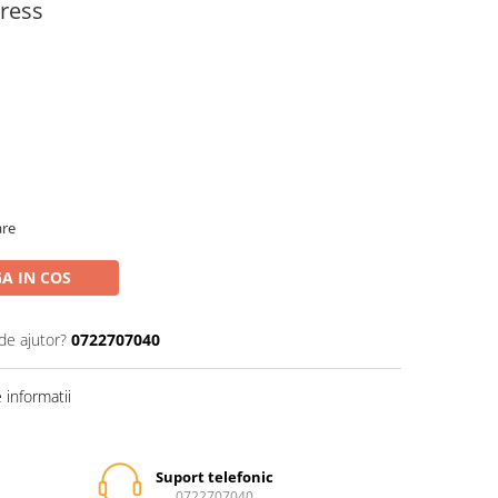
press
are
A IN COS
de ajutor?
0722707040
informatii
Suport telefonic
0722707040