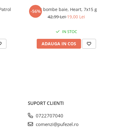
Patrol
Set bombe baie, Heart, 7x15 g
Set 2 walk
-56%
-56%
42,99 Lei
19,00 Lei
IN STOC
ADAUGA IN COS
AD
SUPORT CLIENTI
0722707040
comenzi@pufezel.ro