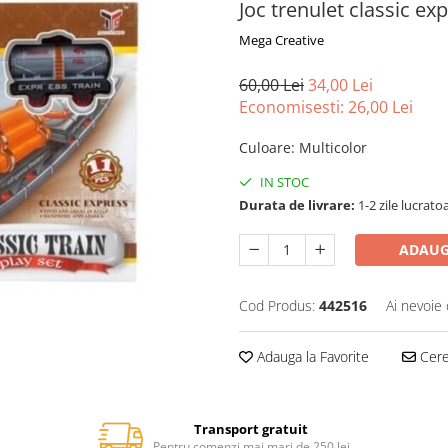
Joc trenulet classic ex
Mega Creative
60,00 Lei
34,00 Lei
Economisesti:
26,00
Lei
Culoare
:
Multicolor
IN STOC
Durata de livrare:
1-2 zile lucrato
ADAUG
Cod Produs:
442516
Ai nevoie 
Adauga la Favorite
Cere 
Transport gratuit
Pentru comenzi mai mari de 250 lei