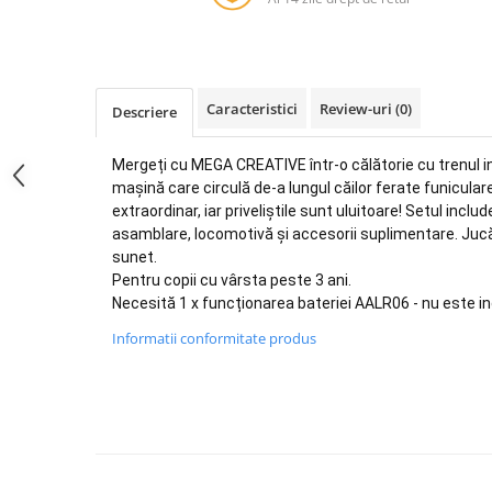
Jurassic World
Peppa Pig
Skateboard
Batman
Printesele Disney
Casti protectie sport
Minions
Sonic
Manusi sport
Peppa Pig
Barbie
Vehicule
Caracteristici
Review-uri
(0)
Descriere
Star Wars
Disney
Casute si Locuri de joaca
Real Madrid
Harry Potter
Corturi si casute copii
Mergeți cu MEGA CREATIVE într-o călătorie cu trenul 
R-Walker
Mickey Mouse Disney
Sporturi de interior
mașină care circulă de-a lungul căilor ferate funicula
Pokemon
Baby Shark
extraordinar, iar priveliștile sunt uluitoare!
Setul includ
Baby Shark
Ladybug
asamblare, locomotivă și accesorii suplimentare.
Jucă
Lion King
Minecraft
sunet.
Pentru copii cu vârsta peste 3 ani.
Marvel
Trolls
Necesită 1 x funcționarea bateriei AALR06 - nu este in
Testoasele Ninja
Pokemon
Informatii conformitate produs
Fireman Sam
Pink Panther
PJ Masks
SuperZings
Disney
Bing
Frozen Disney
Marie Cat
Lotto
Unicorn
Bing
R-Walker