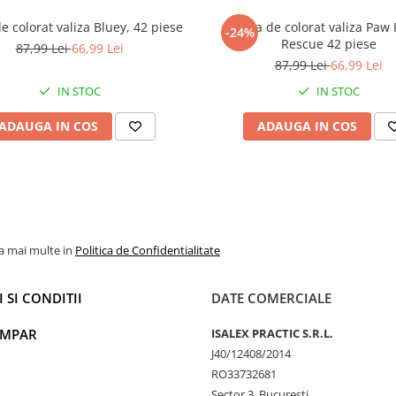
e colorat valiza Bluey, 42 piese
Trusa de colorat valiza Paw 
-24%
Rescue 42 piese
87,99 Lei
66,99 Lei
87,99 Lei
66,99 Lei
IN STOC
IN STOC
ADAUGA IN COS
ADAUGA IN COS
la mai multe in
Politica de Confidentialitate
 SI CONDITII
DATE COMERCIALE
UMPAR
ISALEX PRACTIC S.R.L.
J40/12408/2014
RO33732681
Sector 3, Bucuresti