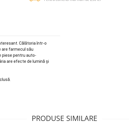
interesant.
Călătoria într-o
re are farmecul său
e piese pentru auto-
ria are efecte de lumină și
clusă.
PRODUSE SIMILARE