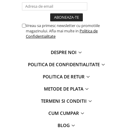
Faro
Shimmer Shine
FC Barcelona
Snoopy
La casa de papel
Sofia Intai
Vreau sa primesc newsletter cu promotiile
Minnie Mouse Disney
FC Barcelona
magazinului. Afla mai multe in
Politica de
Nasa
Red Bull Racing
Confidentialitate
Super Wings
Monster High
Garfield
Toy Story
DESPRE NOI
Perletti
OEM
POLITICA DE CONFIDENTIALITATE
Warner
Dory
The Grinch
Lady Bug
POLITICA DE RETUR
Gabby's Dollhouse
Powerpuff Girls
METODE DE PLATA
Ben 10
VAMPIRINA
Beyblade
Zhu Zhu Pets
TERMENI SI CONDITII
Captain Tsubasa
Super Wings
44 Cats
Disney Elena din Avalor
CUM CUMPAR
Superman
Pusheen
BLOG
Vaiana
Rainbow Castle