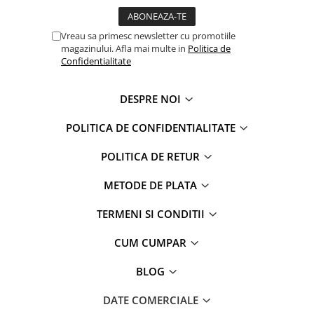
Captain america
Marvel
Bakugan
Monsters Inc.
Vreau sa primesc newsletter cu promotiile
Liga Dreptatii
The Elf
magazinului. Afla mai multe in
Politica de
Confidentialitate
Buzz Lightyear
Faro
My Little Pony
La casa de papel
Planes
Nasa
DESPRE NOI
EplusM
Kids Euroswan
POLITICA DE CONFIDENTIALITATE
Tom & Jerry
Rainbow High
Transformers
Garfield
POLITICA DE RETUR
Arditex
Ben 10
METODE DE PLATA
Top Wings
Petshop
Incaltaminte baieti
Nightmare before Christmas
TERMENI SI CONDITII
Alice in Wonderland
Ghete si cizme baieti
CUM CUMPAR
EplusM
Pantofi baieti
Nella The Princess Knight
Pantofi sport baieti
BLOG
Perletti
Papuci si slapi baieti
Arditex
DATE COMERCIALE
Sandale baieti