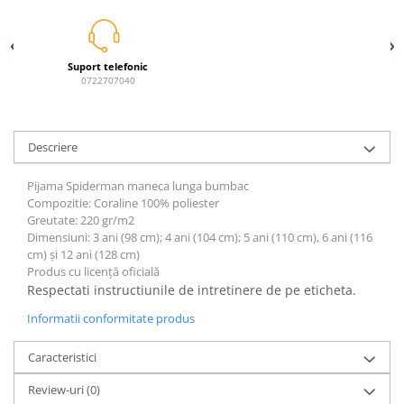
Power Players
Shimmer and Shine
SuperZings
Vaiana
Dragon Ball
Looney Tunes
Suport telefonic
0722707040
Super Mario
LOL SURPRISE
Hot Wheels
L.O.L Surprise!
Looney Tunes
Dora the Explorer
Descriere
Nightmare before Christmas
Minions
Snoopy
Jurassic World
Pijama Spiderman maneca lunga bumbac
Compozitie: Coraline 100% poliester
SpongeBob
PJ Masks
Greutate: 220 gr/m2
Toy Story
Doc McStuffins
Dimensiuni: 3 ani (98 cm);
4 ani (104 cm);
5 ani (110 cm), 6 ani (116
Red Bull Racing
Soy Luna
cm) și 12 ani (128 cm)
Produs cu licență oficială
Jurassic Park
Na! Na! Na! Surprise
Respectati instructiunile de intretinere de pe eticheta.
Ricky Zoom
Wednesday
Informatii conformitate produs
Monsters Inc.
by TGA
OEM
Lion King
Caracteristici
The Elf
My Little Pony
Review-uri
(0)
Wednesday
Poopsie