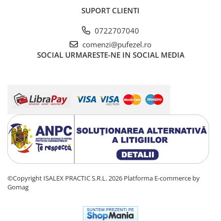
Warner
SUPORT CLIENTI
Cry Babies
Wonder Woman
0722707040
The Grinch
comenzi@pufezel.ro
FLAMINGO
SOCIAL
URMARESTE-NE IN SOCIAL MEDIA
Gorjuss
Incaltaminte fete
Ghete si cizme fete
Pantofi fete
Pantofi sport fete
Papuci si slapi fete
Sandale fete
©Copyright ISALEX PRACTIC S.R.L. 2026
Platforma E-commerce by
Gomag