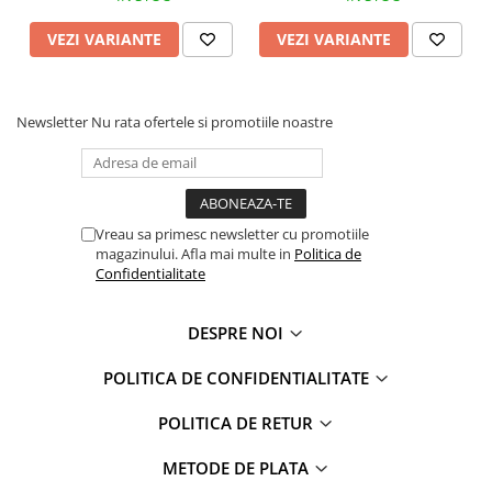
Faro
Shimmer Shine
VEZI VARIANTE
VEZI VARIANTE
FC Barcelona
Snoopy
La casa de papel
Sofia Intai
Minnie Mouse Disney
FC Barcelona
Newsletter
Nu rata ofertele si promotiile noastre
Nasa
Red Bull Racing
Super Wings
Monster High
Garfield
Toy Story
Perletti
OEM
Vreau sa primesc newsletter cu promotiile
Warner
Dory
magazinului. Afla mai multe in
Politica de
The Grinch
Lady Bug
Confidentialitate
Gabby's Dollhouse
Powerpuff Girls
Ben 10
VAMPIRINA
DESPRE NOI
Beyblade
Zhu Zhu Pets
POLITICA DE CONFIDENTIALITATE
Captain Tsubasa
Super Wings
44 Cats
Disney Elena din Avalor
POLITICA DE RETUR
Superman
Pusheen
METODE DE PLATA
Vaiana
Rainbow Castle