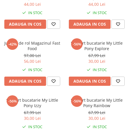
Jurassic World
Peppa Pig
Skateboard
44,00 Lei
44,00 Lei
Batman
Printesele Disney
Casti protectie sport
IN STOC
IN STOC
Minions
Sonic
Manusi sport
Peppa Pig
Barbie
Vehicule
ADAUGA IN COS
ADAUGA IN COS
Star Wars
Disney
Casute si Locuri de joaca
Real Madrid
Harry Potter
Corturi si casute copii
Jucarie de rol Magazinul Fast
Set sort bucatarie My Little
-42%
-56%
R-Walker
Mickey Mouse Disney
Food
Pony Explore
Sporturi de interior
Pokemon
Baby Shark
97,00 Lei
67,99 Lei
Baby Shark
Ladybug
56,00 Lei
30,00 Lei
Lion King
Minecraft
IN STOC
IN STOC
Marvel
Trolls
ADAUGA IN COS
ADAUGA IN COS
Testoasele Ninja
Pokemon
Fireman Sam
Pink Panther
PJ Masks
SuperZings
Set sort bucatarie My Little
Set sort bucatarie My Little
-56%
-56%
Disney
Bing
Pony Izzy
Pony Rainbow
67,99 Lei
67,99 Lei
Frozen Disney
Marie Cat
30,00 Lei
30,00 Lei
Lotto
Unicorn
IN STOC
IN STOC
Bing
R-Walker