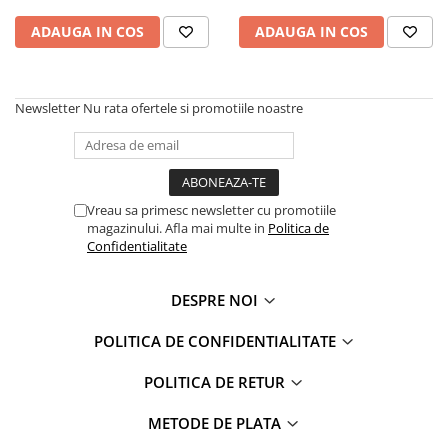
Power Players
Shimmer and Shine
ADAUGA IN COS
ADAUGA IN COS
SuperZings
Vaiana
Dragon Ball
Looney Tunes
Super Mario
LOL SURPRISE
Newsletter
Nu rata ofertele si promotiile noastre
Hot Wheels
L.O.L Surprise!
Looney Tunes
Dora the Explorer
Nightmare before Christmas
Minions
Snoopy
Jurassic World
Vreau sa primesc newsletter cu promotiile
magazinului. Afla mai multe in
Politica de
SpongeBob
PJ Masks
Confidentialitate
Toy Story
Doc McStuffins
Red Bull Racing
Soy Luna
DESPRE NOI
Jurassic Park
Na! Na! Na! Surprise
Ricky Zoom
Wednesday
POLITICA DE CONFIDENTIALITATE
Monsters Inc.
by TGA
POLITICA DE RETUR
OEM
Lion King
The Elf
My Little Pony
METODE DE PLATA
Wednesday
Poopsie