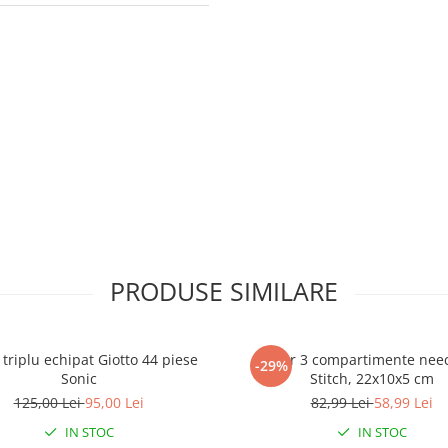
PRODUSE SIMILARE
triplu echipat Giotto 44 piese
Penar 3 compartimente nee
-29%
Sonic
Stitch, 22x10x5 cm
125,00 Lei
95,00 Lei
82,99 Lei
58,99 Lei
IN STOC
IN STOC