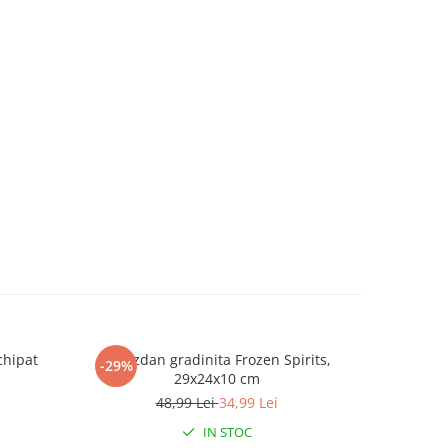
chipat
Ghiozdan gradinita Frozen Spirits,
Ghiozda
-29%
-25%
29x24x10 cm
comp
48,99 Lei
34,99 Lei
2
IN STOC