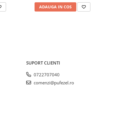
ADAUGA IN COS
AD
SUPORT CLIENTI
0722707040
comenzi@pufezel.ro