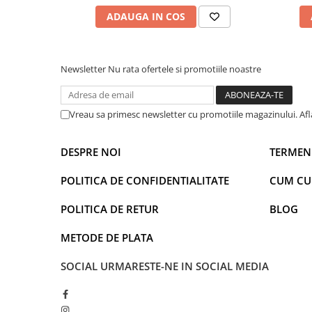
Faro
Shimmer Shine
ADAUGA IN COS
FC Barcelona
Snoopy
La casa de papel
Sofia Intai
Minnie Mouse Disney
FC Barcelona
Newsletter
Nu rata ofertele si promotiile noastre
Nasa
Red Bull Racing
Super Wings
Monster High
Vreau sa primesc newsletter cu promotiile magazinului. Af
Garfield
Toy Story
Perletti
OEM
DESPRE NOI
TERMENI
Warner
Dory
The Grinch
Lady Bug
POLITICA DE CONFIDENTIALITATE
CUM C
Gabby's Dollhouse
Powerpuff Girls
POLITICA DE RETUR
BLOG
Ben 10
VAMPIRINA
Beyblade
Zhu Zhu Pets
METODE DE PLATA
Captain Tsubasa
Super Wings
44 Cats
Disney Elena din Avalor
SOCIAL
URMARESTE-NE IN SOCIAL MEDIA
Superman
Pusheen
Vaiana
Rainbow Castle