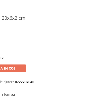
n, 20x6x2 cm
are
A IN COS
de ajutor?
0722707040
informatii