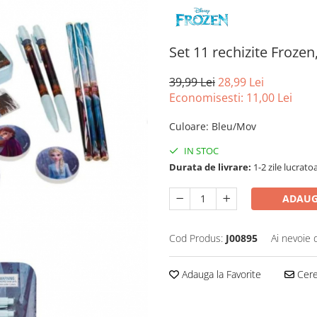
Set 11 rechizite Froze
39,99 Lei
28,99 Lei
Economisesti:
11,00
Lei
Culoare
:
Bleu/Mov
IN STOC
Durata de livrare:
1-2 zile lucrato
ADAUG
Cod Produs:
J00895
Ai nevoie 
Adauga la Favorite
Cere 