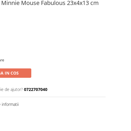
u Minnie Mouse Fabulous 23x4x13 cm
are
A IN COS
ie de ajutor?
0722707040
informatii