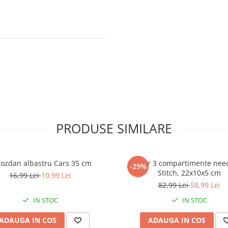
PRODUSE SIMILARE
ozdan albastru Cars 35 cm
Penar 3 compartimente nee
-29%
Stitch, 22x10x5 cm
16,99 Lei
10,99 Lei
82,99 Lei
58,99 Lei
IN STOC
IN STOC
ADAUGA IN COS
ADAUGA IN COS