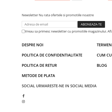
Warner
Cry Babies
Wonder Woman
Newsletter
Nu rata ofertele si promotiile noastre
The Grinch
FLAMINGO
Vreau sa primesc newsletter cu promotiile magazinului. Af
Gorjuss
Incaltaminte fete
DESPRE NOI
TERMENI
Ghete si cizme fete
Pantofi fete
POLITICA DE CONFIDENTIALITATE
CUM C
Pantofi sport fete
POLITICA DE RETUR
BLOG
Papuci si slapi fete
Sandale fete
METODE DE PLATA
SOCIAL
URMARESTE-NE IN SOCIAL MEDIA