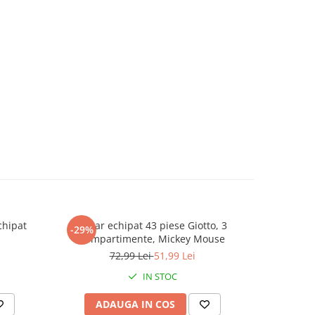
chipat
Penar echipat 43 piese Giotto, 3
Ghiozd
-29%
-25%
compartimente, Mickey Mouse
comp
72,99 Lei
51,99 Lei
2
IN STOC
ADAUGA IN COS
AD