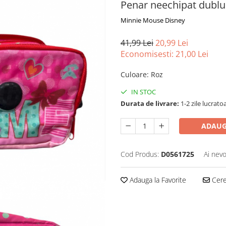
Penar neechipat dubl
Minnie Mouse Disney
41,99 Lei
20,99 Lei
Economisesti:
21,00
Lei
Culoare
:
Roz
IN STOC
Durata de livrare:
1-2 zile lucrato
ADAUG
Cod Produs:
D0561725
Ai nevo
Adauga la Favorite
Cere 