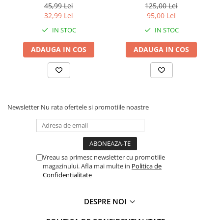
cm
45,99 Lei
125,00 Lei
Faro
Shimmer Shine
32,99 Lei
95,00 Lei
FC Barcelona
Snoopy
IN STOC
IN STOC
La casa de papel
Sofia Intai
Minnie Mouse Disney
FC Barcelona
ADAUGA IN COS
ADAUGA IN COS
Nasa
Red Bull Racing
Super Wings
Monster High
Garfield
Toy Story
Perletti
OEM
Newsletter
Nu rata ofertele si promotiile noastre
Warner
Dory
The Grinch
Lady Bug
Gabby's Dollhouse
Powerpuff Girls
Ben 10
VAMPIRINA
Vreau sa primesc newsletter cu promotiile
Beyblade
Zhu Zhu Pets
magazinului. Afla mai multe in
Politica de
Captain Tsubasa
Super Wings
Confidentialitate
44 Cats
Disney Elena din Avalor
Superman
Pusheen
DESPRE NOI
Vaiana
Rainbow Castle