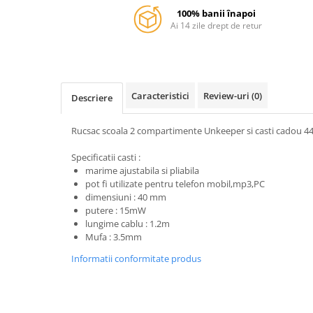
Captain america
Marvel
100% banii înapoi
Bakugan
Monsters Inc.
Ai 14 zile drept de retur
Liga Dreptatii
The Elf
Buzz Lightyear
Faro
My Little Pony
La casa de papel
Caracteristici
Review-uri
(0)
Planes
Nasa
Descriere
EplusM
Kids Euroswan
Rucsac scoala 2 compartimente Unkeeper si casti cadou 44
Tom & Jerry
Rainbow High
Transformers
Garfield
Specificatii casti :
Arditex
Ben 10
marime ajustabila si pliabila
pot fi utilizate pentru telefon mobil,mp3,PC
Top Wings
Petshop
dimensiuni : 40 mm
Incaltaminte baieti
Nightmare before Christmas
putere : 15mW
lungime cablu : 1.2m
Alice in Wonderland
Ghete si cizme baieti
Mufa : 3.5mm
EplusM
Pantofi baieti
Informatii conformitate produs
Nella The Princess Knight
Pantofi sport baieti
Perletti
Papuci si slapi baieti
Arditex
Sandale baieti