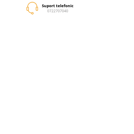
Suport telefonic
0722707040