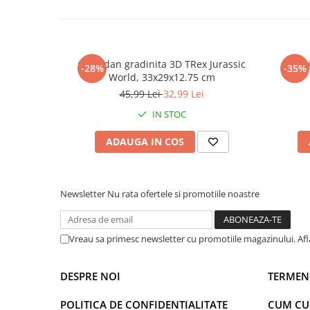
Warner
Cry Babies
Wonder Woman
The Grinch
Ghiozdan gradinita 3D TRex Jurassic
Ghi
-28%
-35%
FLAMINGO
World, 33x29x12.75 cm
Gorjuss
45,99 Lei
32,99 Lei
Incaltaminte fete
IN STOC
Ghete si cizme fete
ADAUGA IN COS
Pantofi fete
Pantofi sport fete
Papuci si slapi fete
Newsletter
Nu rata ofertele si promotiile noastre
Sandale fete
Vreau sa primesc newsletter cu promotiile magazinului. Af
DESPRE NOI
TERMENI
POLITICA DE CONFIDENTIALITATE
CUM C