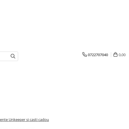
0722707040
0,00
ente Unkeeper si casti cadou