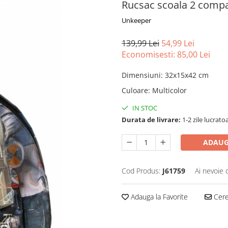
Rucsac scoala 2 compa
Unkeeper
139,99 Lei
54,99 Lei
Economisesti:
85,00
Lei
Dimensiuni
:
32x15x42 cm
Culoare
:
Multicolor
IN STOC
Durata de livrare:
1-2 zile lucrato
ADAUG
Cod Produs:
J61759
Ai nevoie 
Adauga la Favorite
Cere 