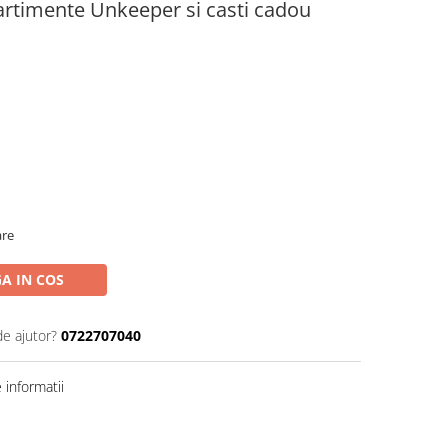
rtimente Unkeeper si casti cadou
are
A IN COS
de ajutor?
0722707040
informatii