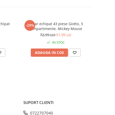
chipat
Penar echipat 43 piese Giotto, 3
Ghiozdan
-29%
-29%
compartimente, Mickey Mouse
72,99 Lei
51,99 Lei
IN STOC
ADAUGA IN COS
AD
SUPORT CLIENTI
0722707040