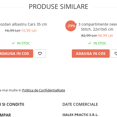
PRODUSE SIMILARE
ozdan albastru Cars 35 cm
Penar 3 compartimente nee
-29%
Stitch, 22x10x5 cm
16,99 Lei
10,99 Lei
82,99 Lei
58,99 Lei
IN STOC
IN STOC
ADAUGA IN COS
ADAUGA IN COS
la mai multe in
Politica de Confidentialitate
 SI CONDITII
DATE COMERCIALE
UMPAR
ISALEX PRACTIC S.R.L.