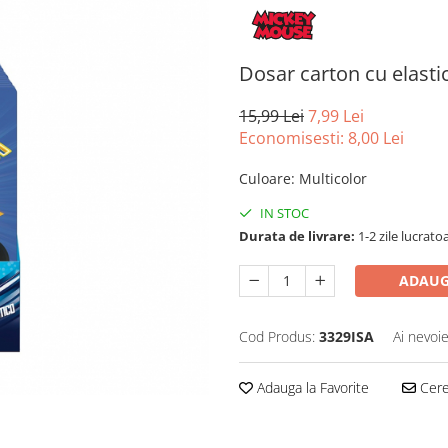
Dosar carton cu elast
15,99 Lei
7,99 Lei
Economisesti:
8,00
Lei
Culoare
:
Multicolor
IN STOC
Durata de livrare:
1-2 zile lucrato
ADAUG
Cod Produs:
3329ISA
Ai nevoie
Adauga la Favorite
Cere 