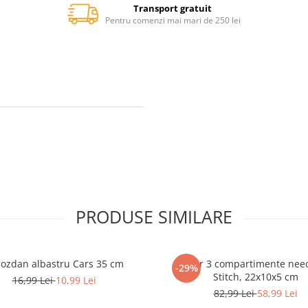
Transport gratuit
Pentru comenzi mai mari de 250 lei
PRODUSE SIMILARE
ozdan albastru Cars 35 cm
Penar 3 compartimente nee
-29%
Stitch, 22x10x5 cm
16,99 Lei
10,99 Lei
82,99 Lei
58,99 Lei