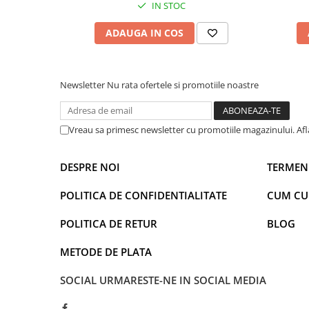
IN STOC
Power Players
Shimmer and Shine
SuperZings
Vaiana
ADAUGA IN COS
Dragon Ball
Looney Tunes
Super Mario
LOL SURPRISE
Newsletter
Nu rata ofertele si promotiile noastre
Hot Wheels
L.O.L Surprise!
Looney Tunes
Dora the Explorer
Nightmare before Christmas
Minions
Vreau sa primesc newsletter cu promotiile magazinului. Af
Snoopy
Jurassic World
SpongeBob
PJ Masks
DESPRE NOI
TERMENI
Toy Story
Doc McStuffins
Red Bull Racing
Soy Luna
POLITICA DE CONFIDENTIALITATE
CUM C
Jurassic Park
Na! Na! Na! Surprise
POLITICA DE RETUR
BLOG
Ricky Zoom
Wednesday
Monsters Inc.
by TGA
METODE DE PLATA
OEM
Lion King
SOCIAL
URMARESTE-NE IN SOCIAL MEDIA
The Elf
My Little Pony
Wednesday
Poopsie