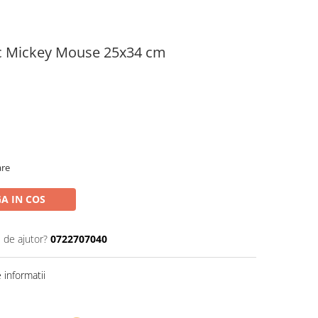
ic Mickey Mouse 25x34 cm
are
A IN COS
 de ajutor?
0722707040
informatii