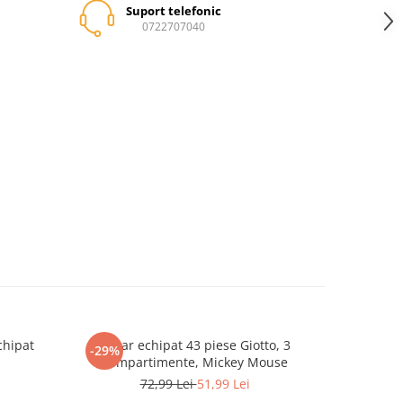
Suport telefonic
0722707040
chipat
Penar echipat 43 piese Giotto, 3
Ghiozdan
-29%
-29%
compartimente, Mickey Mouse
72,99 Lei
51,99 Lei