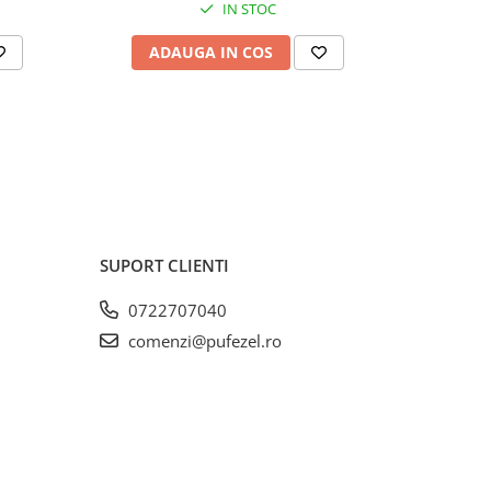
IN STOC
ADAUGA IN COS
AD
SUPORT CLIENTI
0722707040
comenzi@pufezel.ro