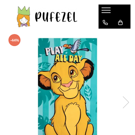
Baieti
Fete
Joaca si timp liber
Totul pentru scoala
Home&Deco
Lumea bebelusilor
Cadouri si accesorii diverse
Accesorii hranire
Pet shop
Imbracaminte baieti
Imbracaminte fete
Jocuri si jucarii
Rechizite si papetarie
Mic Mobilier
Ingrijire bebelusi
Pentru adulti
Cani, pahare si accesorii
Mobila si transport animale de
companie
-44%
Accesorii imbracaminte baieti
Accesorii imbracaminte fete
Jocuri de rol
Penare Scolare
Cutii depozitare
Incalzitoare si termosuri bebe
Truse manichiura si pedichiura
Cutii alimentare
Culcusuri, perne si saltele animale
Bluze baieti
Bluze fete
Educative
Accesorii scolare
Cosuri de gunoi
Genti bebelusi
Bijuterii dama
Articole hranire bebelusi
Jucarii animale
Compleuri baieti
Compleuri fete
Arta si creativitate
Acuarele, pensule si blocuri de
Mobilier camera copii
Olite si reductoare WC
Pijamale Dama
Cani, pahare si accesorii bebe
desen
Zgarzi, lese, hamuri
Costume de baie baieti
Costume de baie fete
Jocuri si seturi
Lampi de veghe copii
Periute de dinti clasice
Pijamale barbati
Sticle
Genti
Hanorace baieti
Costume sport fete
Puzzle-uri pentru copii
Periute de dinti electrice
Sosete barbati
Cani si cesti
Castroane si adapatori animale
Lampi de veghe copii
Ghiozdane Scolare
Lenjerie intima baieti
Fuste fete
Jucarii si instrumente muzicale
Accesorii ingrijire copii
Bluze dama
Servete si naproane
Veioze si lampi
Haine animale de companie
Manusi baieti
Geci si veste fete
Jucarii bebe
Premergatoare si jucarii de impins
Tricouri Barbati
Vesela pentru petrecere
Accesorii
Ochelari de soare baieti
Hanorace fete
Jucarii din lemn
Pentru copii
Boluri
Primele notiuni
Perne
Pantaloni si salopete baieti
Lenjerie intima fete
Masinute
Frumusete, bijuterii si accesorii
Suzete si accesorii
Lenjerii si huse patut
Centre de activitati
fetite
Pelerine ploaie baieti
Manusi fete
Jucarii de exterior
Paturi si cuverturi
Saltelute
Ceasuri copii
Pijamale baieti
Ochelari de soare fete
Colaci, ochelari si accesorii inot
Accesorii decorative
copii
Perii de par si piepteni
Prosoape si halate de baie baieti
Pantaloni si salopete fete
Cutii bijuterii