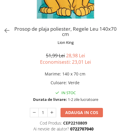
Jucarii pentru plaja si nisip
Pachete si cosuri cadou
Pulovere si cardigane baieti
Pelerine ploaie fete
Covoare copii
Rachete tenis
Brelocuri
Sepci si caciuli baieti
Pijamale fete
Ceasuri decorative
Articole voiaj
Accesorii par
Sosete si dresuri baieti
Prosoape si halate de baie fete
Rame foto clasice
Ambalaje cadou
Tricouri baieti
Pulovere si cardigane fete
Lanterne
Stickere decorative
Prosop de plaja poliester, Regele Leu 140x70
Geci si veste baieti
Rochii fete
Trolere
cm
Incalzitoare corporale
Personajele lui
Sepci si caciuli fete
Saci de dormit
Accesorii petrecere
Lion King
Sosete si dresuri fete
Accesorii plaja
Spiderman
Baloane
Tricouri fete
Parasolare auto
51,99 Lei
28,98 Lei
Paw Patrol
Perdele
Personajele ei
Economisesti:
23,01
Lei
Umbrele
Lilo & Stitch
Sonic
Lilo & Stitch
Umbrele copii
Marime
:
140 x 70 cm
Bluey
Minnie Mouse Disney
Biciclete copii
Culoare
:
Verde
Mickey Mouse Disney
Frozen Disney
Triciclete
IN STOC
by TGA
Gabby's Dollhouse
Trotinete
Durata de livrare:
1-2 zile lucratoare
Harry Potter
Bluey
Biciclete
Avengers
Hello Kitty
Benzi si articole reflectorizante
ADAUGA IN COS
Cars Disney
Paw Patrol
bicicleta
Cod Produs:
CEP2210809
Minecraft
Lotto
Sonerii bicicleta
Ai nevoie de ajutor?
0722707040