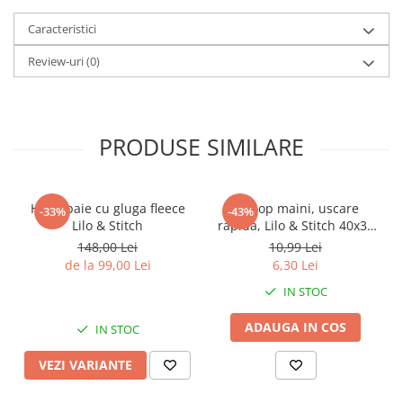
Power Players
Shimmer and Shine
Caracteristici
SuperZings
Vaiana
Review-uri
(0)
Dragon Ball
Looney Tunes
Super Mario
LOL SURPRISE
Hot Wheels
L.O.L Surprise!
Looney Tunes
Dora the Explorer
PRODUSE SIMILARE
Nightmare before Christmas
Minions
Snoopy
Jurassic World
SpongeBob
PJ Masks
Halat baie cu gluga fleece
Prosop maini, uscare
-33%
-43%
Lilo & Stitch
rapida, Lilo & Stitch 40x30
Toy Story
Doc McStuffins
cm
148,00 Lei
10,99 Lei
Red Bull Racing
Soy Luna
de la 99,00 Lei
6,30 Lei
Jurassic Park
Na! Na! Na! Surprise
IN STOC
Ricky Zoom
Wednesday
Monsters Inc.
by TGA
ADAUGA IN COS
IN STOC
OEM
Lion King
VEZI VARIANTE
The Elf
My Little Pony
Wednesday
Poopsie